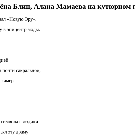
лёна Блин, Алана Мамаева на кутюрном 
азал «Новую Эру».
у в эпицентр моды.
цией
 почти сакральной,
 камер.
 символа гвоздики.
зял эту драму