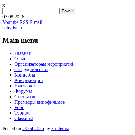
x
Найти:
07.08.2026
Youtube
RSS
E-mail
sobytiye.ru
Main menu
Skip
Главная
to
О нас
content
Организаторам мероприятий
Сотрудничество
Концерты
Конференции
Выставки
Форумы
Спектакли
Премьеры кинофильмов
Food
Туризм
Сlassified
Posted on
29.04.2026
by
Ekaterina