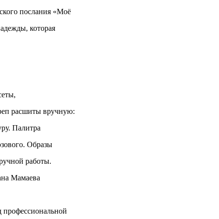
нского послания «Моё
надежды, которая
сеты,
реп расшиты вручную:
уру. Палитра
озового. Образы
ручной работы.
ана Мамаева
нд профессиональной