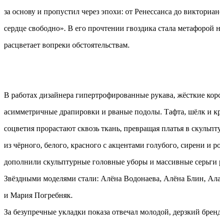
за основу и пропустил через эпохи: от Ренессанса до викториа
сердце свободно». В его прочтении гвоздика стала метафорой 
расцветает вопреки обстоятельствам.
В работах дизайнера гипертрофированные рукава, жёсткие кор
асимметричные драпировки и рваные подолы. Тафта, шёлк и к
соцветия прорастают сквозь ткань, превращая платья в скульпт
из чёрного, белого, красного с акцентами голубого, сирени и р
дополнили скульптурные головные уборы и массивные серьги 
Звёздными моделями стали: Алёна Водонаева, Алёна Блин, Ал
и Мария Погребняк.
За безупречные укладки показа отвечал молодой, дерзкий бре