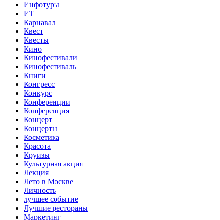
Инфотуры
ИТ
Карнавал
Квест
Квесты
Кино
Кинофестивали
Кинофестиваль
Книги
Конгресс
Конкурс
Конференции
Конференция
Концерт
Концерты
Косметика
Красота
Круизы
Культурная акция
Лекция
Лето в Москве
Личность
лучшее событие
Лучшие рестораны
Маркетинг