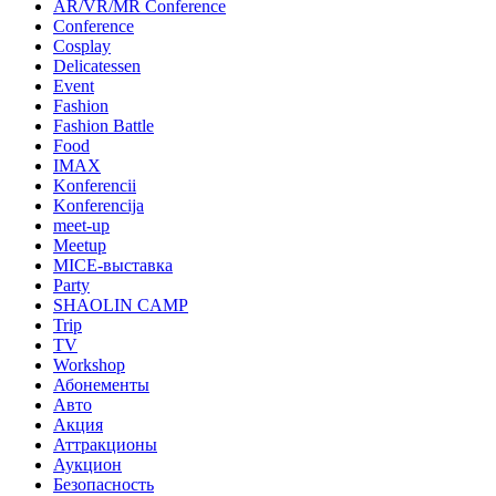
AR/VR/MR Conference
Conference
Cosplay
Delicatessen
Event
Fashion
Fashion Battle
Food
IMAX
Konferencii
Konferencija
meet-up
Meetup
MICE-выставка
Party
SHAOLIN CAMP
Trip
TV
Workshop
Абонементы
Авто
Акция
Аттракционы
Аукцион
Безопасность