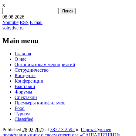
x
Найти:
08.08.2026
Youtube
RSS
E-mail
sobytiye.ru
Main menu
Skip
Главная
to
О нас
content
Организаторам мероприятий
Сотрудничество
Концерты
Конференции
Выставки
Форумы
Спектакли
Премьеры кинофильмов
Food
Туризм
Сlassified
Published
28.02.2025
at
3872 × 2592
in
Гарик Сукачев
представил книгу о своем спектакле «САШАШИШИН»