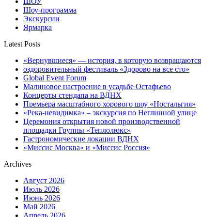
ШОУ
Шоу-программа
Экскурсии
Ярмарка
Latest Posts
«Вернувшиеся» — история, в которую возвращаются
оздоровительный фестиваль «Здорово на все сто»
Global Event Forum
Малиновое настроение в усадьбе Остафьево
Концерты стендапа на ВДНХ
Премьера масштабного хорового шоу «Ностальгия»
«Река-невидимка» – экскурсия по Неглинной улице
Церемония открытия новой производственной
площадки Группы «Теплолюкс»
Гастрономические локации ВДНХ
«Миссис Москва» и «Миссис Россия»
Archives
Август 2026
Июль 2026
Июнь 2026
Май 2026
Апрель 2026