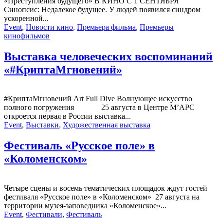
«Преступления будущего» В КИНО С 1 СЕНТЯБРЯ
Синопсис: Недалекое будущее. У людей появился синдром
ускоренной...
Event
,
Новости кино
,
Премьера фильма
,
Премьеры
кинофильмов
Выставка человеческих воспоминаний
«#КриптаМгновений»
#КриптаМгновений Art Full Dive Волнующее искусство
полного погружения 25 августа в Центре М’АРС
откроется первая в России выставка...
Event
,
Выставки
,
Художественная выставка
Фестиваль «Русское поле» в
«Коломенском»
Четыре сцены и восемь тематических площадок ждут гостей
фестиваля «Русское поле» в «Коломенском» 27 августа на
территории музея-заповедника «Коломенское»...
Event
,
Фестивали
,
Фестиваль