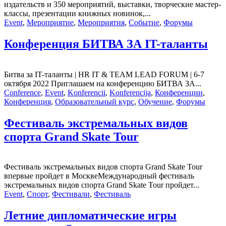
издательств и 350 мероприятий, выставки, творческие мастер-
классы, презентации книжных новинок,...
Event
,
Мероприятие
,
Мероприятия
,
Событие
,
Форумы
Конференция БИТВА ЗА IT-таланты
Битва за IT-таланты | HR IT & TEAM LEAD FORUM | 6-7
октября 2022 Приглашаем на конференцию БИТВА ЗА...
Conference
,
Event
,
Konferencii
,
Konferencija
,
Конференции
,
Конференция
,
Образовательный курс
,
Обучение
,
Форумы
Фестиваль экстремальных видов
спорта Grand Skate Tour
Фестиваль экстремальных видов спорта Grand Skate Tour
впервые пройдет в МосквеМеждународный фестиваль
экстремальных видов спорта Grand Skate Tour пройдет...
Event
,
Спорт
,
Фестивали
,
Фестиваль
Летние дипломатические игры