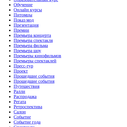
Обучение
Онлайн курсы
Питомцы
Показ мод
Презентация
Премии
Премьера концерта
Премьера спектакля
Премьера фильма
Премьера шоу
Премьеры кинофильмов
Премьеры спектаклей
Пресс-тур
Проект
Прошедшие события
Прошедшие события
Путешествия
Ралли
Распродажа
Регата
Ретроспектива
Салон
Событие
Событие года