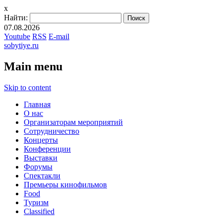
x
Найти:
07.08.2026
Youtube
RSS
E-mail
sobytiye.ru
Main menu
Skip to content
Главная
О нас
Организаторам мероприятий
Сотрудничество
Концерты
Конференции
Выставки
Форумы
Спектакли
Премьеры кинофильмов
Food
Туризм
Сlassified