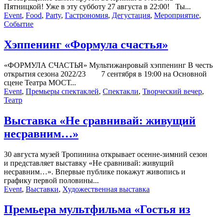
Пятницкой! Уже в эту субботу 27 августа в 22:00! Ты...
Event
,
Food
,
Party
,
Гастрономия
,
Дегустация
,
Мероприятие
,
Событие
Хэппенинг «Формула счастья»
«ФОРМУЛА СЧАСТЬЯ» Мультижанровый хэппенинг В честь
открытия сезона 2022/23 7 сентября в 19:00 на Основной
сцене Театра МОСТ...
Event
,
Премьеры спектаклей
,
Спектакли
,
Творческий вечер
,
Театр
Выставка «Не сравнивай: живущий
несравним…»
30 августа музей Тропинина открывает осенне-зимний сезон
и представляет выставку «Не сравнивай: живущий
несравним…». Впервые публике покажут живопись и
графику первой половины...
Event
,
Выставки
,
Художественная выставка
Премьера мультфильма «Гостья из