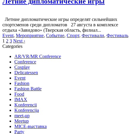
Летние дипломатические игры
Летние дипломатические игры определят сильнейших
спортсменов среди дипломатов 27 августа в комплексе
отдыха «Завидово» (Тверская область, филиал...
Event
,
Мероприятие
,
Событие
,
Спорт
,
Фестивали
,
Фестиваль
1
2
3
Next ›
Categories
AR/VR/MR Conference
Conference
Cosplay
Delicatessen
Event
Fashion
Fashion Battle
Food
IMAX
Konferencii
Konferencija
meet-up
Meetup
MICE-выставка
Party