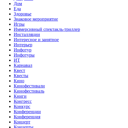
Дом
Еда
Здоровье
Знаковое мероприятие
Игры
Иммерсивный спектакль-триллер
Инсталляции
Интересное и занятное
Интерьер
Инфотур
Инфотуры
ИТ
Карнавал
Квест
Квесты
Кино
Кинофестивали
Кинофестиваль
Книги
Конгресс
Конкурс
Конференции
Конференция
Концерт
Концерты