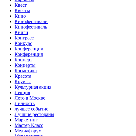
Квест
Квесты
Кино
Кинофестивали
Кинофестиваль
Книги
Конгресс
Конкурс
Конференции
Конференция
Концерт
Концерты
Косметика
Красота
Круизы
Культурная акция
Лекция
Лето в Москве
Личность
лучшее событие
Лучшие рестораны
Маркетинг
Мастер Класс
Медиафорум