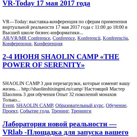
VR-Today 17 мая 2017 года
VR—Today: выставка-конференция по сферам применения
виртуальной реальности 17 мая 2017 года с 11:00 до 18:00 в
Высшей школе бизнес-информатики...
AR/VR/MR Conference
,
Conference
,
Konferencii
,
Konferencija
,
Конференции
,
Конференция
2-4 ИЮНЯ SHAOLIN CAMP «THE
POWER OF SERENITY»
SHAOLIN CAMP 3 дня перезагрузки, которые изменят вашу
жизнь… http://shaolinshixingmi.ru/camp/ Настоящий Мастер
Шаолинь 3 дня обучения Опыт 32 поколений монахов
Только...
Event
,
SHAOLIN CAMP
,
Образовательный курс
,
Обучение
,
Проект
,
Событие года
,
Тренинг
,
Тренинги
Лаборатория новой реальности —
VRlab -Площадка для запуска вашего