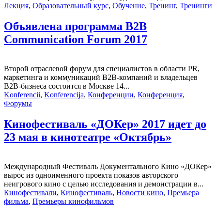
Лекция
,
Образовательный курс
,
Обучение
,
Тренинг
,
Тренинги
Объявлена программа B2B
Communication Forum 2017
Второй отраслевой форум для специалистов в области PR,
маркетинга и коммуникаций B2B-компаний и владельцев
B2B-бизнеса состоится в Москве 14...
Konferencii
,
Konferencija
,
Конференции
,
Конференция
,
Форумы
Кинофестиваль «ДОКер» 2017 идет до
23 мая в кинотеатре «Октябрь»
Международный Фестиваль Документального Кино «ДОКер»
вырос из одноименного проекта показов авторского
неигрового кино с целью исследования и демонстрации в...
Кинофестивали
,
Кинофестиваль
,
Новости кино
,
Премьера
фильма
,
Премьеры кинофильмов