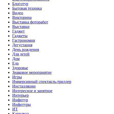
Блоготур
Бытовая техника
Видео
Викторина
Выставка фоторабот
Выставки
Гаджет
Гаджеты
Гастрономия
Дегустация
День рождения
Для детей
Дом
Еда
Здоровье
Знаковое мероприятие
Игры
Иммерсивный спектакль-триллер
Инсталляции
Интересное и занятное
Интерьер
Инфотур
Инфотуры
ИТ
Карнавал