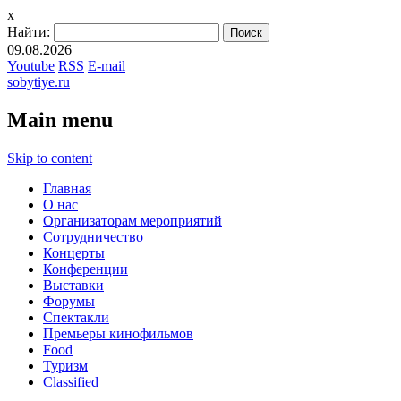
x
Найти:
09.08.2026
Youtube
RSS
E-mail
sobytiye.ru
Main menu
Skip to content
Главная
О нас
Организаторам мероприятий
Сотрудничество
Концерты
Конференции
Выставки
Форумы
Спектакли
Премьеры кинофильмов
Food
Туризм
Сlassified