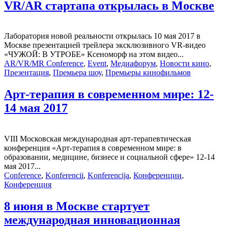
VR/AR стартапа открылась в Москве
Лаборатория новой реальности открылась 10 мая 2017 в
Москве презентацией трейлера эксклюзивного VR-видео
«ЧУЖОЙ: В УТРОБЕ» Ксеноморф на этом видео...
AR/VR/MR Conference
,
Event
,
Медиафорум
,
Новости кино
,
Презентация
,
Премьера шоу
,
Премьеры кинофильмов
Арт-терапия в современном мире: 12-
14 мая 2017
VIII Московская международная арт-терапевтическая
конференция «Арт-терапия в современном мире: в
образовании, медицине, бизнесе и социальной сфере» 12-14
мая 2017...
Conference
,
Konferencii
,
Konferencija
,
Конференции
,
Конференция
8 июня в Москве стартует
международная инновационная