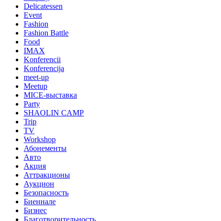
Delicatessen
Event
Fashion
Fashion Battle
Food
IMAX
Konferencii
Konferencija
meet-up
Meetup
MICE-выставка
Party
SHAOLIN CAMP
Trip
TV
Workshop
Абонементы
Авто
Акция
Аттракционы
Аукцион
Безопасность
Биеннале
Бизнес
Благотворительность