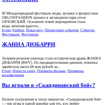
III Международный фестиваль моды, музыки и флористики
ORLOWFASHION прошел в загородном парк-отеле
ОРЛОВСКИЙ. Основной темой мероприятия стала
мода, женская красота...
Event
,
Fashion
,
Показ мод
,
Прошедшие события
,
Событие
,
Фестивали
,
Фестиваль
ЖАННА ДЮБАРРИ
Лучшим релизом уикенда стала историческая драма ЖАННА
ДЮБАРРИ (RWV). По предварительным данным, новинка
заработала около 68 млн рублей за...
Event
,
Новости кино
,
Премьера фильма
,
Премьеры
кинофильмов
Вы играли в «Скандинавский бой»?
Полное погружение в эпоху викингов. «Скандинавский бой»
— три игры в одной коробке для тех, кто любит