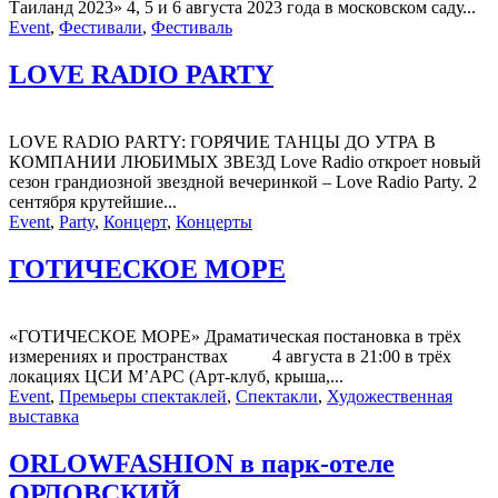
Таиланд 2023» 4, 5 и 6 августа 2023 года в московском саду...
Event
,
Фестивали
,
Фестиваль
LOVE RADIO PARTY
LOVE RADIO PARTY: ГОРЯЧИЕ ТАНЦЫ ДО УТРА В
КОМПАНИИ ЛЮБИМЫХ ЗВЕЗД Love Radio откроет новый
сезон грандиозной звездной вечеринкой – Love Radio Party. 2
сентября крутейшие...
Event
,
Party
,
Концерт
,
Концерты
ГОТИЧЕСКОЕ МОРЕ
«ГОТИЧЕСКОЕ МОРЕ» Драматическая постановка в трёх
измерениях и пространствах 4 августа в 21:00 в трёх
локациях ЦСИ М’АРС (Арт-клуб, крыша,...
Event
,
Премьеры спектаклей
,
Спектакли
,
Художественная
выставка
ORLOWFASHION в парк-отеле
ОРЛОВСКИЙ