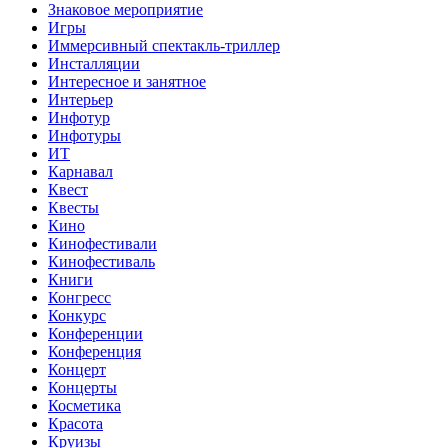
Знаковое мероприятие
Игры
Иммерсивный спектакль-триллер
Инсталляции
Интересное и занятное
Интерьер
Инфотур
Инфотуры
ИТ
Карнавал
Квест
Квесты
Кино
Кинофестивали
Кинофестиваль
Книги
Конгресс
Конкурс
Конференции
Конференция
Концерт
Концерты
Косметика
Красота
Круизы