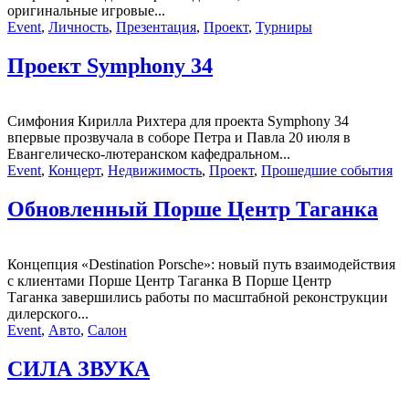
оригинальные игровые...
Event
,
Личность
,
Презентация
,
Проект
,
Турниры
Проект Symphony 34
Симфония Кирилла Рихтера для проекта Symphony 34
впервые прозвучала в соборе Петра и Павла 20 июля в
Евангелическо-лютеранском кафедральном...
Event
,
Концерт
,
Недвижимость
,
Проект
,
Прошедшие события
Обновленный Порше Центр Таганка
Концепция «Destination Porsche»: новый путь взаимодействия
с клиентами Порше Центр Таганка В Порше Центр
Таганка завершились работы по масштабной реконструкции
дилерского...
Event
,
Авто
,
Салон
СИЛА ЗВУКА