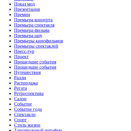
Показ мод
Презентация
Премии
Премьера концерта
Премьера спектакля
Премьера фильма
Премьера шоу
Премьеры кинофильмов
Премьеры спектаклей
Пресс-тур
Проект
Прошедшие события
Прошедшие события
Путешествия
Ралли
Распродажа
Регата
Ретроспектива
Салон
Событие
Событие года
Спектакли
Спорт
Стиль жизни
Танцевальный марафон