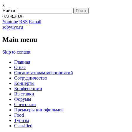
x
Найти:
07.08.2026
Youtube
RSS
E-mail
sobytiye.ru
Main menu
Skip to content
Главная
О нас
Организаторам мероприятий
Сотрудничество
Концерты
Конференции
Выставки
Форумы
Спектакли
Премьеры кинофильмов
Food
Туризм
Сlassified