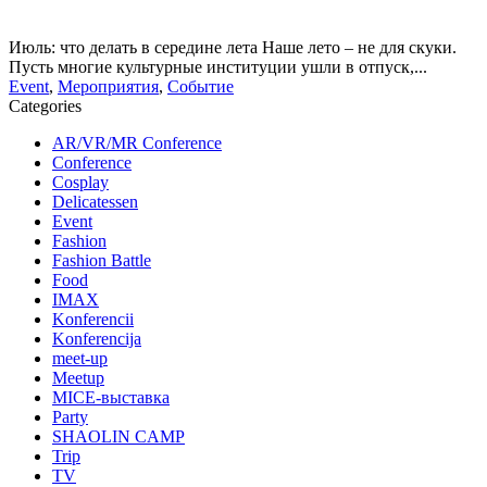
Июль: что делать в середине лета Наше лето – не для скуки.
Пусть многие культурные институции ушли в отпуск,...
Event
,
Мероприятия
,
Событие
Categories
AR/VR/MR Conference
Conference
Cosplay
Delicatessen
Event
Fashion
Fashion Battle
Food
IMAX
Konferencii
Konferencija
meet-up
Meetup
MICE-выставка
Party
SHAOLIN CAMP
Trip
TV