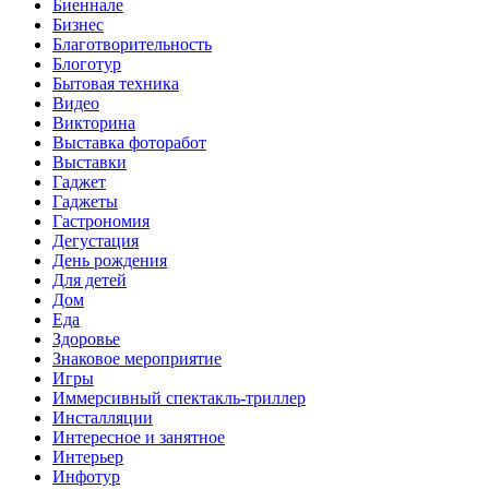
Биеннале
Бизнес
Благотворительность
Блоготур
Бытовая техника
Видео
Викторина
Выставка фоторабот
Выставки
Гаджет
Гаджеты
Гастрономия
Дегустация
День рождения
Для детей
Дом
Еда
Здоровье
Знаковое мероприятие
Игры
Иммерсивный спектакль-триллер
Инсталляции
Интересное и занятное
Интерьер
Инфотур