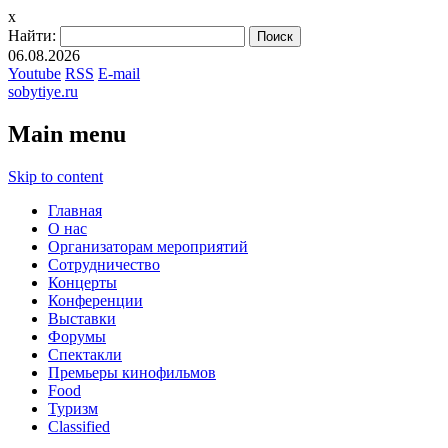
x
Найти:
06.08.2026
Youtube
RSS
E-mail
sobytiye.ru
Main menu
Skip to content
Главная
О нас
Организаторам мероприятий
Сотрудничество
Концерты
Конференции
Выставки
Форумы
Спектакли
Премьеры кинофильмов
Food
Туризм
Сlassified