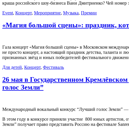
краша российского шоу-бизнеса Вани Дмитриенко? Чей номер 
Event
,
Концерт
,
Мероприятие
,
Музыка
,
Премии
«Магия большой сцены»: праздник, кот
Гала концерт «Магия большой сцены» в Московском международ
не просто концерт, а настоящий праздник детства, таланта и л
признанных звёзд и юных победителей фестивального движен
Для детей
,
Концерт
,
Фестиваль
26 мая в Государственном Кремлёвском
голос Земли”
Международный вокальный конкурс “Лучший голос Земли” — эт
В этом году в конкурсе приняли участие 800 юных артистов, о
Земли” получает право представить Россию на фестивале Sanrem