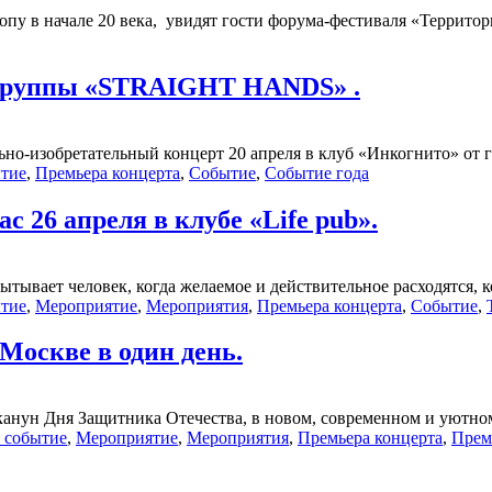
пу в начале 20 века, увидят гости форума-фестиваля «Территори
группы «STRAIGHT HANDS» .
ьно-изобретательный концерт 20 апреля в клуб «Инкогнито» о
ытие
,
Премьера концерта
,
Событие
,
Событие года
с 26 апреля в клубе «Life pub».
тывает человек, когда желаемое и действительное расходятся, ко
ытие
,
Мероприятие
,
Мероприятия
,
Премьера концерта
,
Событие
,
 Москве в один день.
 канун Дня Защитника Отечества, в новом, современном и уютном
 событие
,
Мероприятие
,
Мероприятия
,
Премьера концерта
,
Прем