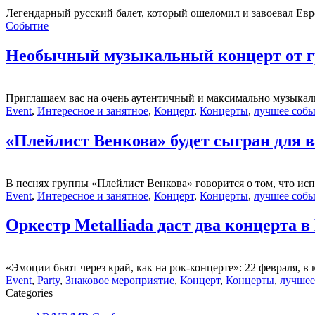
Легендарный русский балет, который ошеломил и завоевал Евро
Событие
Необычный музыкальный концерт от 
Приглашаем вас на очень аутентичный и максимально музыкал
Event
,
Интересное и занятное
,
Концерт
,
Концерты
,
лучшее соб
«Плейлист Венкова» будет сыгран для ва
В песнях группы «Плейлист Венкова» говорится о том, что испы
Event
,
Интересное и занятное
,
Концерт
,
Концерты
,
лучшее соб
Оркестр Metalliada даст два концерта в
«Эмоции бьют через край, как на рок-концерте»: 22 февраля, в
Event
,
Party
,
Знаковое мероприятие
,
Концерт
,
Концерты
,
лучшее
Categories