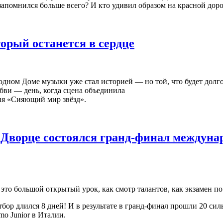
запомнился больше всего? И кто удивил образом на красной д
орый останется в сердце
ном Доме музыки уже стал историей — но той, что будет долго 
юбви — день, когда сцена объединила
ия «Сияющий мир звёзд».
 Дворце состоялся гранд-финал междуна
о большой открытый урок, как смотр талантов, как экзамен по
тбор длился 8 дней! И в результате в гранд-финал прошли 20 с
o Junior в Италии.