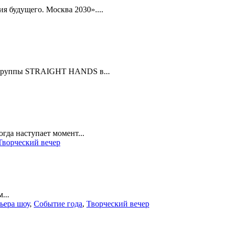
я будущего. Москва 2030»....
т группы STRAIGHT HANDS в...
гда наступает момент...
Творческий вечер
...
ьера шоу
,
Событие года
,
Творческий вечер