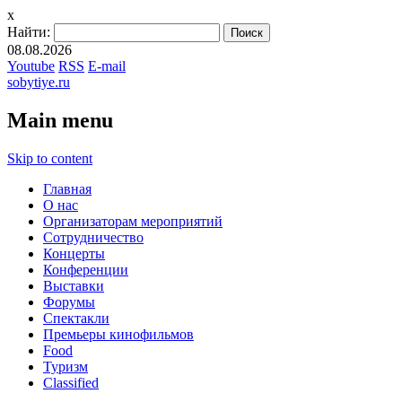
x
Найти:
08.08.2026
Youtube
RSS
E-mail
sobytiye.ru
Main menu
Skip to content
Главная
О нас
Организаторам мероприятий
Сотрудничество
Концерты
Конференции
Выставки
Форумы
Спектакли
Премьеры кинофильмов
Food
Туризм
Сlassified