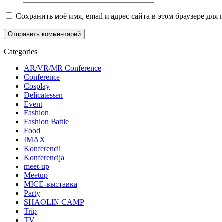
Сохранить моё имя, email и адрес сайта в этом браузере д
Categories
AR/VR/MR Conference
Conference
Cosplay
Delicatessen
Event
Fashion
Fashion Battle
Food
IMAX
Konferencii
Konferencija
meet-up
Meetup
MICE-выставка
Party
SHAOLIN CAMP
Trip
TV