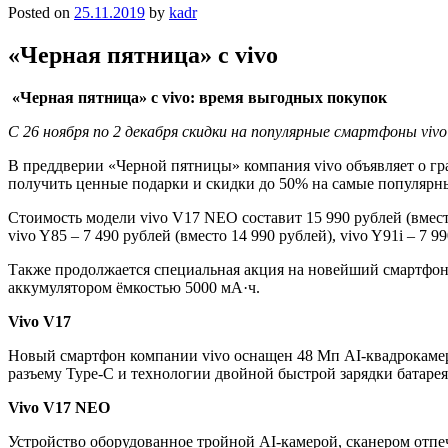
Posted on
25.11.2019
by
kadr
«Черная пятница» с vivo
«Черная пятница» с
vivo
: время выгодных покупок
С 26 ноября по 2 декабря скидки на популярные смартфоны
vivo
В преддверии «Черной пятницы» компания vivo объявляет о гр
получить ценные подарки и скидки до 50% на самые популярн
Стоимость модели vivo V17 NEO составит 15 990 рублей (вместо 
vivo Y85 – 7 490 рублей (вместо 14 990 рублей), vivo Y91i – 7 99
Также продолжается специальная акция на новейший смартфон 
аккумулятором ёмкостью 5000 мА·ч.
Vivo
V
17
Новый смартфон компании vivo оснащен 48 Мп AI-квадрокамер
разъему Type-C и технологии двойной быстрой зарядки батарея
Vivo
V
17
NEO
Устройство оборудованное тройной AI-камерой, сканером отп