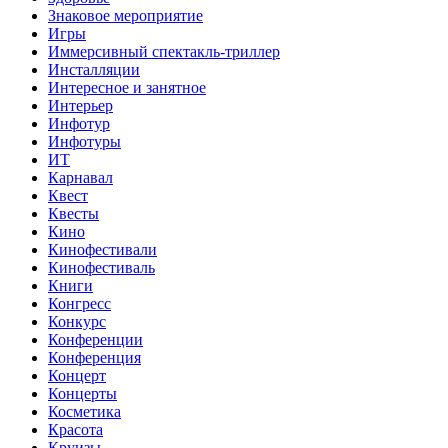
Знаковое мероприятие
Игры
Иммерсивный спектакль-триллер
Инсталляции
Интересное и занятное
Интерьер
Инфотур
Инфотуры
ИТ
Карнавал
Квест
Квесты
Кино
Кинофестивали
Кинофестиваль
Книги
Конгресс
Конкурс
Конференции
Конференция
Концерт
Концерты
Косметика
Красота
Круизы