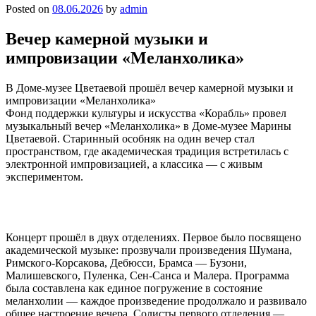
Posted on
08.06.2026
by
admin
Вечер камерной музыки и
импровизации «Меланхолика»
В Доме-музее Цветаевой прошёл вечер камерной музыки и
импровизации «Меланхолика»
Фонд поддержки культуры и искусства «Корабль» провел
музыкальный вечер «Меланхолика» в Доме-музее Марины
Цветаевой. Старинный особняк на один вечер стал
пространством, где академическая традиция встретилась с
электронной импровизацией, а классика — с живым
экспериментом.
Концерт прошёл в двух отделениях. Первое было посвящено
академической музыке: прозвучали произведения Шумана,
Римского-Корсакова, Дебюсси, Брамса — Бузони,
Малишевского, Пуленка, Сен-Санса и Малера. Программа
была составлена как единое погружение в состояние
меланхолии — каждое произведение продолжало и развивало
общее настроение вечера. Солисты первого отделения —