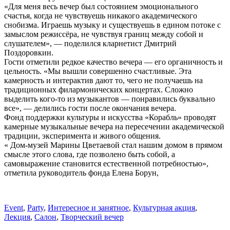
«Для меня весь вечер был состоянием эмоционального
счастья, когда не чувствуешь никакого академического
снобизма. Играешь музыку и существуешь в едином потоке с
замыслом режиссёра, не чувствуя границ между собой и
слушателем», — поделился кларнетист Дмитрий
Поздоровкин.
Гости отметили редкое качество вечера — его органичность и
цельность. «Мы вышли совершенно счастливые. Эта
камерность и интерактив дают то, чего не получаешь на
традиционных филармонических концертах. Сложно
выделить кого-то из музыкантов — понравились буквально
все», — делились гости после окончания вечера.
Фонд поддержки культуры и искусства «Корабль» проводят
камерные музыкальные вечера на пересечении академической
традиции, эксперимента и живого общения.
« Дом-музей Марины Цветаевой стал нашим домом в прямом
смысле этого слова, где позволено быть собой, а
самовыражение становится естественной потребностью»,
отметила руководитель фонда Елена Борун,
Event
,
Party
,
Интересное и занятное
,
Культурная акция
,
Лекция
,
Салон
,
Творческий вечер