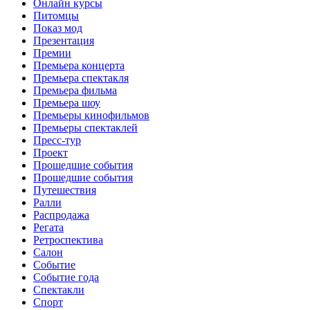
Онлайн курсы
Питомцы
Показ мод
Презентация
Премии
Премьера концерта
Премьера спектакля
Премьера фильма
Премьера шоу
Премьеры кинофильмов
Премьеры спектаклей
Пресс-тур
Проект
Прошедшие события
Прошедшие события
Путешествия
Ралли
Распродажа
Регата
Ретроспектива
Салон
Событие
Событие года
Спектакли
Спорт