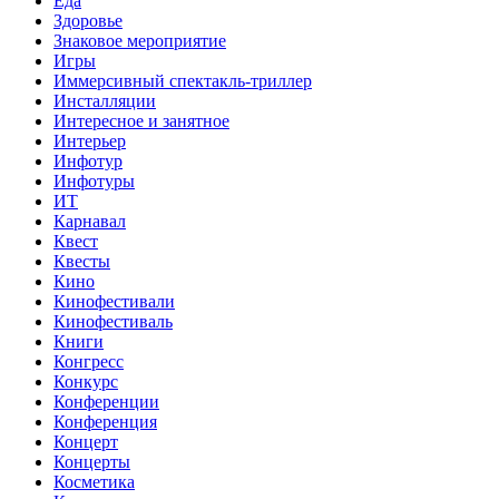
Еда
Здоровье
Знаковое мероприятие
Игры
Иммерсивный спектакль-триллер
Инсталляции
Интересное и занятное
Интерьер
Инфотур
Инфотуры
ИТ
Карнавал
Квест
Квесты
Кино
Кинофестивали
Кинофестиваль
Книги
Конгресс
Конкурс
Конференции
Конференция
Концерт
Концерты
Косметика