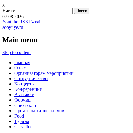
x
Найти:
07.08.2026
Youtube
RSS
E-mail
sobytiye.ru
Main menu
Skip to content
Главная
О нас
Организаторам мероприятий
Сотрудничество
Концерты
Конференции
Выставки
Форумы
Спектакли
Премьеры кинофильмов
Food
Туризм
Сlassified