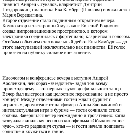
пианист Андрей Стукалов, кларнетист Дмитрий
Поздоровкин, пианистка Ева Камбург (Павлова) и вокалистка
Мария Верещагина.
Второе отделение стало подлинным открытием вечера.
Композитор и электронный музыкант Евгений Родионов
создал импровизационное пространство, в котором
электроника соединилась с фортепиано, кларнетом и голосом.
Особым событием стал вокальный дебют Евы Камбург — до
этого выступавшей исключительно как пианистка. Её голос
произвёл на публику сильное впечатление.
Идеологом и конферансье вечера выступил Андрей
Аболенкин, чей образ «звездочёта» задал тон всему
происходящему — от первых звуков до финального танца.
Вечер был выстроен как целостное переживание, а не просто
концерт. Между отделениями гостей ждали фуршет с
игристым, аромасеанс от парфюмера Анны Зворыкиной и
интеллектуальная игра в буриме — гости сочиняли стихи
сообща. Завершился вечер неожиданно и трогательно: когда
зазвучала финальная песня из кинофильма «Обыкновенное
чудо», кто-то раздвинул стулья — и гости начали подпевать
солистке и кружиться в танце.