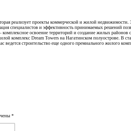
торая реализует проекты коммерческой и жилой недвижимости. З
кация специалистов и эффективность принимаемых решений позв
 комплексное освоение территорий и создание жилых районов 
илой комплекс Dream Towers на Нагатинском полуострове. В ст
с ведется строительство еще одного премиального жилого компл
ечены
*