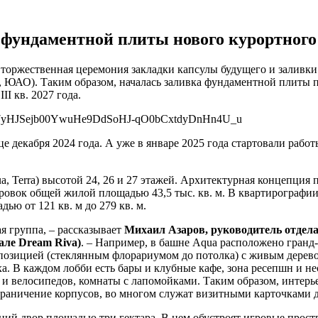
а фундаментной плиты нового курортного
ь торжественная церемония закладки капсулы будущего и заливк
, ЮАО). Таким образом, началась заливка фундаментной плиты 
I кв. 2027 года.
 декабря 2024 года. А уже в январе 2025 года стартовали работы
ua, Terra) высотой 24, 26 и 27 этажей. Архитектурная концепци
овок общей жилой площадью 43,5 тыс. кв. м. В квартирографии п
ью от 121 кв. м до 279 кв. м.
я группа, – рассказывает
Михаил Азаров, руководитель отдела
тале
Dream
Riva
)
. – Например, в башне Aqua расположено гран
позицией (стеклянным флорариумом до потолка) с живым деревом
ха. В каждом лобби есть бары и клубные кафе, зона ресепшн и
 и велосипедов, комнаты с лапомойками. Таким образом, интер
зграничение корпусов, во многом служат визитными карточками 
ий двор площадью три гектара. В нем обустроят игровые простр