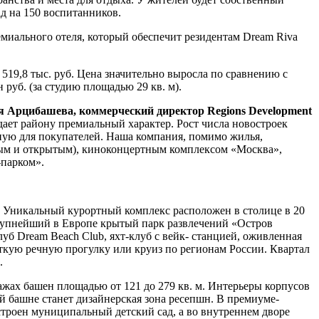
д на 150 воспитанников.
емиального отеля, который обеспечит резидентам Dream Riva
 519,8 тыс. руб. Цена значительно выросла по сравнению с
 руб. (за студию площадью 29 кв. м).
 Арцибашева, коммерческий директор Regions
Development
дает району премиальный характер. Рост числа новостроек
ьную для покупателей. Наша компания, помимо жилья,
ым и открытым), киноконцертным комплексом «Москва»,
-парком».
да. Уникальный курортный комплекс расположен в столице в 20
крупнейший в Европе крытый парк развлечений «Остров
 Dream Beach Club, яхт-клуб с вейк- станцией, оживленная
откую речную прогулку или круиз по регионам России. Квартал
.
ажах башен площадью от 121 до 279 кв. м. Интерьеры корпусов
дой башне станет дизайнерская зона ресепшн. В премиуме-
строен муниципальный детский сад, а во внутреннем дворе