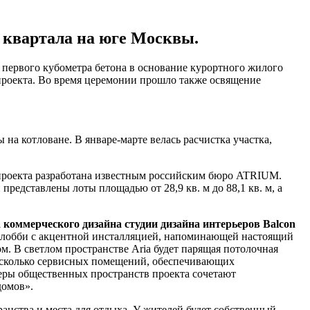
 квартала на юге Москвы.
и первого кубометра бетона в основание курортного жилого
проекта. Во время церемонии прошло также освящение
 на котловане. В январе-марте велась расчистка участка,
я проекта разработана известным российским бюро ATRIUM.
редставлены лоты площадью от 28,9 кв. м до 88,1 кв. м, а
 коммерческого дизайна студии дизайна интерьеров Balcon
д-лобби с акцентной инсталляцией, напоминающей настоящий
. В светлом пространстве Aria будет парящая потолочная
 несколько сервисных помещений, обеспечивающих
ьеры общественных пространств проекта сочетают
домов».
анства и места для отдыха. У жителей будет собственный