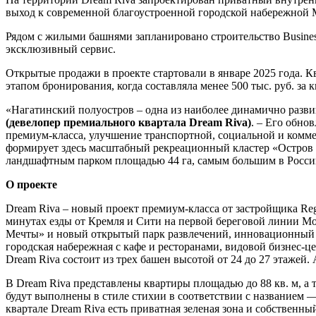
выход к современной благоустроенной городской набережной М
Рядом с жилыми башнями запланировано строительство Business
эксклюзивный сервис.
Открытые продажи в проекте стартовали в январе 2025 года. Кв
этапом бронирования, когда составляла менее 500 тыс. руб. за
«Нагатинский полуостров – одна из наиболее динамично раз
(девелопер премиальн
ого квартала
Dream
Riva
)
. – Его обно
премиум-класса, улучшение транспортной, социальной и комме
формирует здесь масштабный рекреационный кластер «Остров
ландшафтным парком площадью 44 га, самым большим в России
О проект
е
Dream Riva – новый проект премиум-класса от застройщика Reg
минутах езды от Кремля и Сити на первой береговой линии М
Мечты» и новый открытый парк развлечений, инновационный к
городская набережная с кафе и ресторанами, видовой бизнес-
Dream Riva состоит из трех башен высотой от 24 до 27 этаже
В Dream Riva представлены квартиры площадью до 88 кв. м, а
будут выполнены в стиле стихии в соответствии с названием — 
квартале Dream Riva есть приватная зеленая зона и собствен