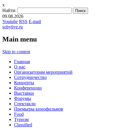
x
Найти:
09.08.2026
Youtube
RSS
E-mail
sobytiye.ru
Main menu
Skip to content
Главная
О нас
Организаторам мероприятий
Сотрудничество
Концерты
Конференции
Выставки
Форумы
Спектакли
Премьеры кинофильмов
Food
Туризм
Сlassified