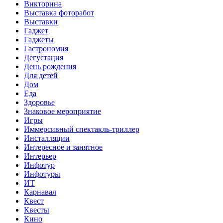
Викторина
Выставка фоторабот
Выставки
Гаджет
Гаджеты
Гастрономия
Дегустация
День рождения
Для детей
Дом
Еда
Здоровье
Знаковое мероприятие
Игры
Иммерсивный спектакль-триллер
Инсталляции
Интересное и занятное
Интерьер
Инфотур
Инфотуры
ИТ
Карнавал
Квест
Квесты
Кино