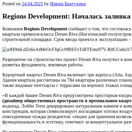
Posted on
24.04.2025
by
Ирина Братухина
Regions Development: Началась заливк
Компания
Regions
Development
сообщает о том, что состоялас
квартала премиум-класса Dream Riva (Нагатинский полуостров
строительной площадки. Срок ввода проекта в эксплуатацию – II
Разрешение на строительство проект Dream Riva получил в конце
разметка фундамента, земляные работы.
Курортный квартал Dream Riva включает три корпуса (Aria, Aq
Здания квартала рассчитаны на 784 квартиры различных планир
также видовые пентхаусы с террасами на верхних этажах площад
«В каждой башне Dream Riva предусмотрена просторная входна
(дизайнер общественных пространств в премиальном квар
водопад. Лобби Terra декорировано натуральным камнем и ком
конструкция, которая символизирует восходящие потоки возду
повседневные нужды резидентов: секции для хранения колясок
функциональность и эстетику, отвечают за концептуальное ра
На территории Dream Riva запроектирован приватный внутренн