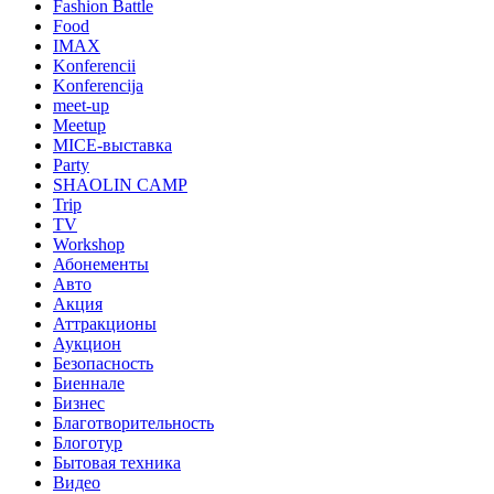
Fashion Battle
Food
IMAX
Konferencii
Konferencija
meet-up
Meetup
MICE-выставка
Party
SHAOLIN CAMP
Trip
TV
Workshop
Абонементы
Авто
Акция
Аттракционы
Аукцион
Безопасность
Биеннале
Бизнес
Благотворительность
Блоготур
Бытовая техника
Видео