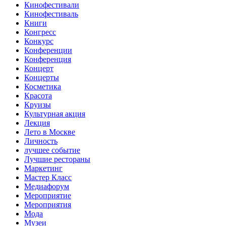
Кинофестивали
Кинофестиваль
Книги
Конгресс
Конкурс
Конференции
Конференция
Концерт
Концерты
Косметика
Красота
Круизы
Культурная акция
Лекция
Лето в Москве
Личность
лучшее событие
Лучшие рестораны
Маркетинг
Мастер Класс
Медиафорум
Мероприятие
Мероприятия
Мода
Музеи