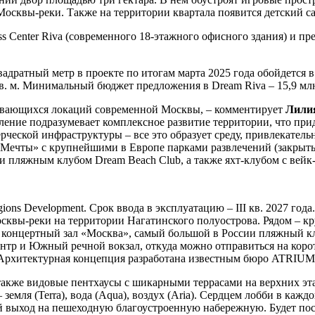
осквы-реки. Также на территории квартала появится детский са
 Center Riva (современного 18-этажного офисного здания) и пр
адратный метр в проекте по итогам марта 2025 года обойдется в
 кв. м. Минимальный бюджет предложения в Dream Riva – 15,9 млн
вивающихся локаций современной Москвы, – комментирует
Лилия
вление подразумевает комплексное развитие территории, что при
рческой инфраструктуры – все это образует среду, привлекател
 Мечты» с крупнейшими в Европе парками развлечений (закрыт
 пляжным клубом Dream Beach Club, а также яхт-клубом с вейк
ions Development. Срок ввода в эксплуатацию – III кв. 2027 го
осквы-реки на территории Нагатинского полуострова. Рядом – 
онцертный зал «Москва», самый большой в России пляжный клуб
центр и Южный речной вокзал, откуда можно отправиться на кор
й. Архитектурная концепция разработана известным бюро ATRIUM
 также видовые пентхаусы с шикарными террасами на верхних эт
земля (Terra), вода (Aqua), воздух (Aria). Сердцем лобби в каж
ный выход на пешеходную благоустроенную набережную. Будет по