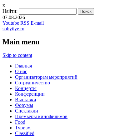
x
Найти:
07.08.2026
Youtube
RSS
E-mail
sobytiye.ru
Main menu
Skip to content
Главная
О нас
Организаторам мероприятий
Сотрудничество
Концерты
Конференции
Выставки
Форумы
Спектакли
Премьеры кинофильмов
Food
Туризм
Сlassified