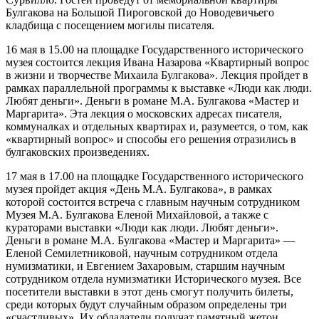
Булгакова на Большой Пироговской до Новодевичьего
кладбища с посещением могилы писателя.
16 мая в 15.00 на площадке Государственного исторического
музея состоится лекция Ивана Назарова «Квартирный вопрос
в жизни и творчестве Михаила Булгакова». Лекция пройдет в
рамках параллельной программы к выставке «Люди как люди.
Любят деньги». Деньги в романе М.А. Булгакова «Мастер и
Маргарита». Эта лекция о московских адресах писателя,
коммуналках и отдельных квартирах и, разумеется, о том, как
«квартирный вопрос» и способы его решения отразились в
булгаковских произведениях.
17 мая в 17.00 на площадке Государственного исторического
музея пройдет акция «День М.А. Булгакова», в рамках
которой состоится встреча с главным научным сотрудником
Музея М.А. Булгакова Еленой Михайловой, а также с
кураторами выставки «Люди как люди. Любят деньги».
Деньги в романе М.А. Булгакова «Мастер и Маргарита» —
Еленой Семилетниковой, научным сотрудником отдела
нумизматики, и Евгением Захаровым, старшим научным
сотрудником отдела нумизматики Исторического музея. Все
посетители выставки в этот день смогут получить билеты,
среди которых будут случайным образом определены три
«счастливых». Их обладатели получат памятный жетон,