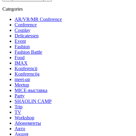
Categories
AR/VR/MR Conference
Conference
Cosplay
Delicatessen
Event
Fashion
Fashion Battle
Food
IMAX
Konferencii
Konferencija
meet-up
Meetup
MICE-выставка
Party
SHAOLIN CAMP
Trip
TV
Workshop
Абонементы
Авто
Акция