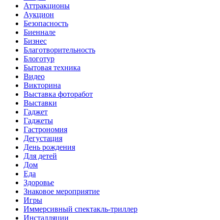
Аттракционы
Аукцион
Безопасность
Биеннале
Бизнес
Благотворительность
Блоготур
Бытовая техника
Видео
Викторина
Выставка фоторабот
Выставки
Гаджет
Гаджеты
Гастрономия
Дегустация
День рождения
Для детей
Дом
Еда
Здоровье
Знаковое мероприятие
Игры
Иммерсивный спектакль-триллер
Инсталляции