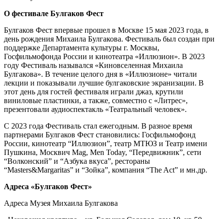
О фестивале Булгаков Фест
Булгаков Фест впервые прошел в Москве 15 мая 2023 года, в
день рождения Михаила Булгакова. Фестиваль был создан при
поддержке Департамента культуры г. Москвы,
Госфильмофонда России и кинотеатра «Иллюзион». В 2023
году Фестиваль назывался «Киновселенная Михаила
Булгакова». В течение целого дня в «Иллюзионе» читали
лекции и показывали лучшие булгаковские экранизации. В
этот день для гостей фестиваля играли джаз, крутили
виниловые пластинки, а также, совместно с «Литрес»,
презентовали аудиоспектакль «Театральный человек».
С 2023 года Фестиваль стал ежегодным. В разное время
партнерами Булгаков Фест становились: Госфильмофонд
России, кинотеатр “Иллюзион”, театр МТЮЗ и Театр имени
Пушкина, Москвич Mag, Men Today, “Передвижник”, сети
“Волконский” и “Азбука вкуса”, рестораны
“Masters&Margaritas” и “Зойка”, компания “The Act” и мн.др.
Адреса «Булгаков Фест»
Адреса Музея Михаила Булгакова