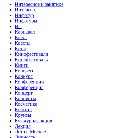
Интересное и занятное
Интерьер
Инфотур
Инфотуры
ИТ
Карнавал
Квест
Квесты
Кино
Кинофестивали
Кинофестиваль
Книги
Конгресс
Конкурс
Конференции
Конференция
Концерт
Концерты
Косметика
Красота
Круизы
Культурная акция
Лекция
Лето в Москве
Личность