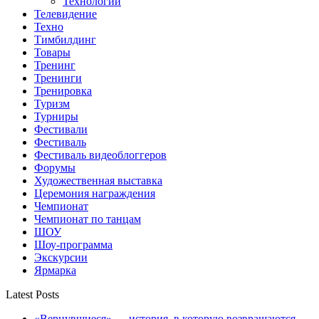
Технологии
Телевидение
Техно
Тимбилдинг
Товары
Тренинг
Тренинги
Тренировка
Туризм
Турниры
Фестивали
Фестиваль
Фестиваль видеоблоггеров
Форумы
Художественная выставка
Церемония награждения
Чемпионат
Чемпионат по танцам
ШОУ
Шоу-программа
Экскурсии
Ярмарка
Latest Posts
«Вернувшиеся» — история, в которую возвращаются