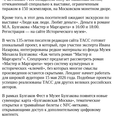
отчеканенный специально к выставке, ограниченным
тиражом в 150 экземпляров, на Московском монетном дворе.
Кроме того, в этот день посетителей ожидают экскурсии по
выставке «Люди как люди. Любят деньги». Деньги в романе
М.А. Булгакова «Мастер и Маргарита» в 16:00 и 18:00.
Регистрация — на сайте Исторического музея».
В честь 135-летия писателя редакция сайта ТАСС готовит
уникальный проект, в который, при участии эксперта Ивана
Назарова, интегрированы редкие материалы из фонда Музея
Михаила Булгакова: «Как читать роман “Мастер и
Маргарита”». Спецпроект предлагает рассмотреть роман
«Мастер и Маргарита» через систему культурных и
исторических «ключей», без которых многие смыслы
произведения остаются скрытыми. Лендинг начнет работать
для широкой аудитории 15 мая 2026 года. Подобные проекты
успешно реализованы ТАСС для других великих российских
авторов.
В рамках Булгаков Фест в Музее Булгакова появятся новые
сувениры: карта «Булгаковская Москва», тематические
открытки и трамвайные билеты с NFC-метками,
открывающими доступ к дополнительному цифровому
контенту.