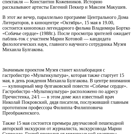
спектакля — Константин Кожевников. Историю
рассказывают артисты Евгений Пеккер и Максим Макушев.
В этот же вечер, параллельно программе Центрального Дома
Литераторов, в киноцентре «Октябрь», 15 мая в 19.00,
состоится кинопоказ легендарного фильма Владимира Бортко
«Собачье сердце» (1988г.). После просмотра зрителей ожидает
паблик-ток с участием Марии Котовой — кандидата
филологических наук, главного научного сотрудника Музея
Михаила Булгакова.
Значимым проектом Музея станет коллаборация с
гастробистро «Мультикультура», которая также стартует 15
мая, в день рождения Михаила Булгакова. В центре внимания
— кулинарный мир булгаковской повести «Собачье сердце».
Гастробистро «Мультикультура» расположено по адресу
Пречистенка, 24/1 — в этом доме жил известный врач
Николай Покровский, дядя писателя, послуживший главным
прототипом профессора Филиппа Филипповича
Преображенского.
Также 15 мая состоится премьера двухчасовой пешеходной
авторской экскурсии от журналиста, экскурсовода Марии
Сурвилло. Гостей проведут от мемориальной квартиры