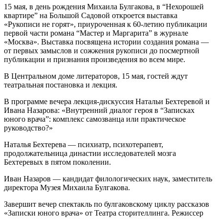
15 мая, в день рождения Михаила Булгакова, в “Нехорошей
квартире” на Большой Садовой откроется выставка
«Рукописи не горят», приуроченная к 60-летию публикации
первой части романа “Мастер и Маргарита” в журнале
«Москва». Выставка посвящена истории создания романа —
от первых замыслов и сожжения рукописи до посмертной
публикации и признания произведения во всем мире.
В Центральном доме литераторов, 15 мая, гостей ждут
театральная постановка и лекция.
В программе вечера лекция-дискуссия Натальи Бехтеревой и
Ивана Назарова: «Внутренний диалог героя в “Записках
юного врача”: комплекс самозванца или практическое
руководство?»
Наталья Бехтерева — психиатр, психотерапевт,
продолжательница династии исследователей мозга
Бехтеревых в пятом поколении.
Иван Назаров — кандидат филологических наук, заместитель
директора Музея Михаила Булгакова.
Завершит вечер спектакль по булгаковскому циклу рассказов
«Записки юного врача» от Театра сторителлинга. Режиссер