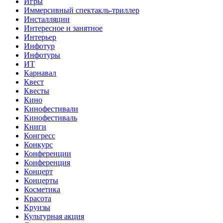
Игры
Иммерсивный спектакль-триллер
Инсталляции
Интересное и занятное
Интерьер
Инфотур
Инфотуры
ИТ
Карнавал
Квест
Квесты
Кино
Кинофестивали
Кинофестиваль
Книги
Конгресс
Конкурс
Конференции
Конференция
Концерт
Концерты
Косметика
Красота
Круизы
Культурная акция