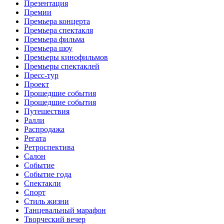
Презентация
Премии
Премьера концерта
Премьера спектакля
Премьера фильма
Премьера шоу
Премьеры кинофильмов
Премьеры спектаклей
Пресс-тур
Проект
Прошедшие события
Прошедшие события
Путешествия
Ралли
Распродажа
Регата
Ретроспектива
Салон
Событие
Событие года
Спектакли
Спорт
Стиль жизни
Танцевальный марафон
Творческий вечер