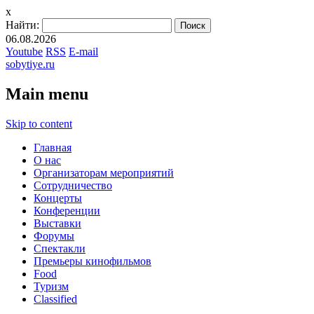
x
Найти:
06.08.2026
Youtube
RSS
E-mail
sobytiye.ru
Main menu
Skip to content
Главная
О нас
Организаторам мероприятий
Сотрудничество
Концерты
Конференции
Выставки
Форумы
Спектакли
Премьеры кинофильмов
Food
Туризм
Сlassified