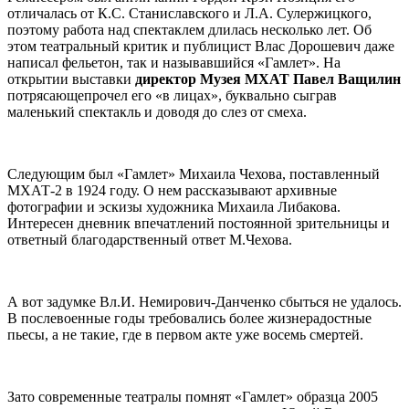
отличалась от К.С. Станиславского и Л.А. Сулержицкого,
поэтому работа над спектаклем длилась несколько лет. Об
этом театральный критик и публицист Влас Дорошевич даже
написал фельетон, так и называвшийся «Гамлет». На
открытии выставки
директор Музея МХАТ Павел Ващилин
потрясающепрочел его «в лицах», буквально сыграв
маленький спектакль и доводя до слез от смеха.
Следующим был «Гамлет» Михаила Чехова, поставленный
МХАТ-2 в 1924 году. О нем рассказывают архивные
фотографии и эскизы художника Михаила Либакова.
Интересен дневник впечатлений постоянной зрительницы и
ответный благодарственный ответ М.Чехова.
А вот задумке Вл.И. Немирович-Данченко сбыться не удалось.
В послевоенные годы требовались более жизнерадостные
пьесы, а не такие, где в первом акте уже восемь смертей.
Зато современные театралы помнят «Гамлет» образца 2005