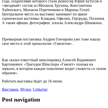
года, создателями которого стали режиссер Юрий Бутусов и
«звездный» состав из Михаила Трухина, Константина
Хабенского, Михаила Пореченкова и Марины Голуб.
Центральное место на выставке занимают их яркие
сценические костюмы: Клавдия, Офелии, Гертруды, Полония.
А также афиши, фотографии, эскизы Александра Шишкина.
Премьерная постановка Андрея Гончарова уже тоже нашла
свое место в этой хронологии «Гамлетов».
Как сказал известный шекспировед Алексей Вадимович
Бартошевич: «Трагедия Шекспира «Гамлет» похожа на
зеркало, в котором каждое поколение видит схожесть со своим
образом».
Работать выставка будет до 16 июня.
Выставки
,
Музеи
,
Событие
Post navigation