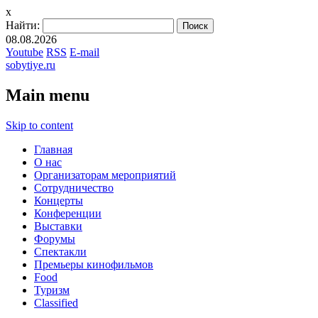
x
Найти:
08.08.2026
Youtube
RSS
E-mail
sobytiye.ru
Main menu
Skip to content
Главная
О нас
Организаторам мероприятий
Сотрудничество
Концерты
Конференции
Выставки
Форумы
Спектакли
Премьеры кинофильмов
Food
Туризм
Сlassified