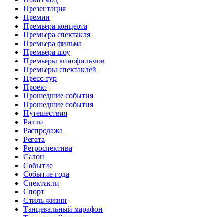
Презентация
Премии
Премьера концерта
Премьера спектакля
Премьера фильма
Премьера шоу
Премьеры кинофильмов
Премьеры спектаклей
Пресс-тур
Проект
Прошедшие события
Прошедшие события
Путешествия
Ралли
Распродажа
Регата
Ретроспектива
Салон
Событие
Событие года
Спектакли
Спорт
Стиль жизни
Танцевальный марафон