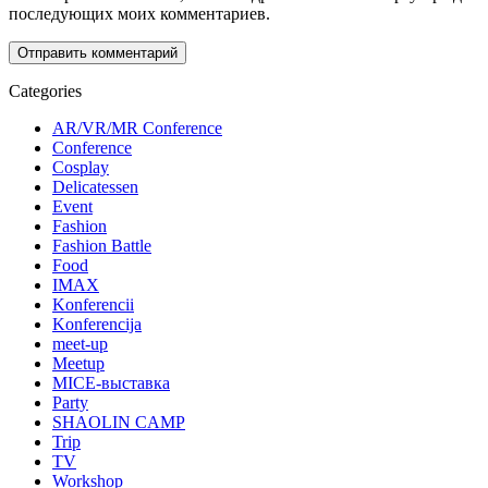
последующих моих комментариев.
Categories
AR/VR/MR Conference
Conference
Cosplay
Delicatessen
Event
Fashion
Fashion Battle
Food
IMAX
Konferencii
Konferencija
meet-up
Meetup
MICE-выставка
Party
SHAOLIN CAMP
Trip
TV
Workshop