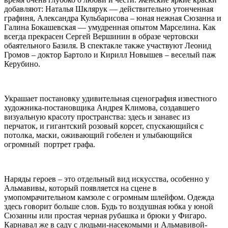
добавляют: Наталья Шклярук — действительно утонченная
графиня, Александра Кульбарисова – юная нежная Сюзанна и
Галина Бокашевская — умудренная опытом Марселина. Как
всегда прекрасен Сергей Вершинин в образе чертовски
обаятельного Базиля. В спектакле также участвуют Леонид
Громов – доктор Бартоло и Кирилл Новышев – веселый паж
Керубино.
Украшает постановку удивительная сценография известного
художника-постановщика Андрея Климова, создавшего
визуальную красоту пространства: здесь и занавес из
перчаток, и гигантский розовый корсет, спускающийся с
потолка, маски, оживающий гобелен и улыбающийся
огромный портрет графа.
Наряды героев – это отдельный вид искусства, особенно у
Альмавивы, который появляется на сцене в
умопомрачительном камзоле с огромным шлейфом. Одежда
здесь говорит больше слов. Будь то воздушная юбка у юной
Сюзанны или простая черная рубашка и брюки у Фигаро.
Карнавал же в саду с людьми-насекомыми и Альмавивой-