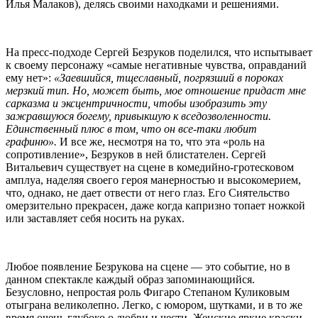
Илья Малаков), делясь своими находками и решениями.
На пресс-подходе Сергей Безруков поделился, что испытывает
к своему персонажу «самые негативные чувства, оправданий
ему нет»:
«Заевшийся, тщеславный, погрязший в пороках
мерзкий тип. Но, может быть, мое отношение придаст мне
сарказма и эксцентричности, чтобы изобразить эту
зажравшуюся богему, привыкшую к вседозволенности.
Единственный плюс в том, что он все-таки любит
графиню».
И все же, несмотря на то, что эта «роль на
сопротивление», Безруков в ней блистателен. Сергей
Витальевич существует на сцене в комедийно-гротесковом
амплуа, наделяя своего героя манерностью и высокомерием,
что, однако, не дает отвести от него глаз. Его Сиятельство
омерзительно прекрасен, даже когда капризно топает ножкой
или заставляет себя носить на руках.
Любое появление Безрукова на сцене — это событие, но в
данном спектакле каждый образ запоминающийся.
Безусловно, непростая роль Фигаро Степаном Куликовым
отыграна великолепно. Легко, с юмором, шутками, и в то же
время очень глубоко о любви и чести. Женские яркие краски