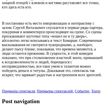
хищной птицей с клювом и когтями расставляет все точки,
кто здесь есть кто.
В постановке есть место импровизации и интерактиву с
залом: Сергей Витальевич спускается в первые ряды партера,
покуривая и комментируя происходящее на сцене. Со сцены
проскакивают шуточки типа «вошел не в ту дверь»,
абсолютно легко вписываясь в текст Бомарше. Современные
высказывания не смотрятся чужеродными, а, наоборот,
делают пьесу ближе, показывая, что времена меняются, а
люди остаются прежними. В сущности, в этой комедии
показано, что при столкновении властной знати, привыкшей
к вседозволенности и людей, борющихся с
несправедливостью, все-таки умом и талантом можно
победить деньги и титулы. Доказывая это, спектакль так
искрит, что заряжает радостью и настроением всех зрителей.
Премьера спектакля
,
Премьеры спектаклей
,
Событие
,
Театр
Post navigation