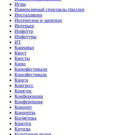
Игры
Иммерсивный спектакль-триллер
Инсталляции
Интересное и занятное
Интерьер
Инфотур
Инфотуры
ИТ
Карнавал
Квест
Квесты
Кино
Кинофестивали
Кинофестиваль
Книги
Конгресс
Конкурс
Конференции
Конференция
Концерт
Концерты
Косметика
Красота
Круизы
Культурная акция