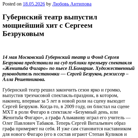
Posted on
18.05.2026
by
Любовь Антипова
Губернский театр выпустил
мощнейший хит с Сергеем
Безруковым
14 мая Московский Губернский театр и Фонд Сергея
Безрукова представили на суд публики премьеру спектакля
«Женитьба Фигаро» по пьесе П.Бомарше. Художественный
руководитель постановки — Сергей Безруков, режиссер –
Алла Решетникова.
Губернский театр решил закончить сезон ярко и громко,
выпустив трехчасовой спектакль-праздник, в котором,
наконец, впервые за 5 лет в новой роли на сцену выходит
Сергей Безруков. Когда-то, в 2009 году, он блистал на сцене
МХТ в роли Фигаро в спектакле «Безумный день, или
Женитьба Фигаро», а графа Альмавиву играл его учитель —
Олег Павлович Табаков. Теперь Сергей Витальевич образ
графа примеряет на себя. И уже сам становится наставником
для нового Фигаро (его в состав играют Степан Куликов и