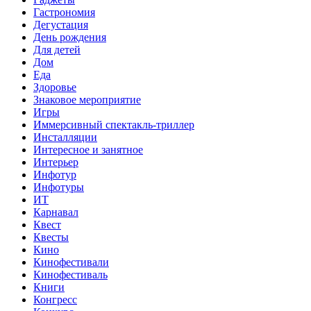
Гастрономия
Дегустация
День рождения
Для детей
Дом
Еда
Здоровье
Знаковое мероприятие
Игры
Иммерсивный спектакль-триллер
Инсталляции
Интересное и занятное
Интерьер
Инфотур
Инфотуры
ИТ
Карнавал
Квест
Квесты
Кино
Кинофестивали
Кинофестиваль
Книги
Конгресс