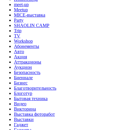
meet-up
Meetup
MICE-выставка
Party
SHAOLIN CAMP
Trip
TV
Workshop
Абонементы
Авто
Акция
Аттракционы
Аукцион
Безопасность
Биеннале
Бизнес
Благотворительность
Блоготур
Бытовая техника
Видео
Викторина
Выставка фоторабот
Выставки
Гаджет
Гаджеты