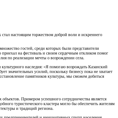
к стал настоящим торжеством доброй воли и искреннего
множество гостей, среди которых были представители
о приехал на фестиваль и своим сердечным откликом помог
лия по реализации мечты о возрождении села.
и культурного наследия: «Я помогаю возрождать Казанский
бует значительных усилий, поскольку бизнесу пока не хватает
осстановление памятников культуры, мы сможем добиться
х объектов. Примером успешного сотрудничества является
обного туристического кластера могло бы обеспечить жителям
тектуры и традиций региона.
ных предпринимателей и инициативных групп населения.