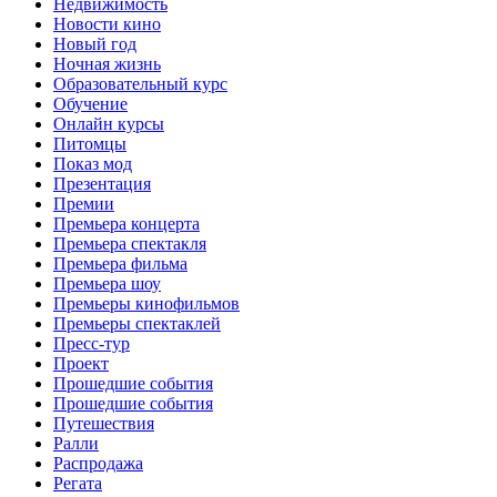
Недвижимость
Новости кино
Новый год
Ночная жизнь
Образовательный курс
Обучение
Онлайн курсы
Питомцы
Показ мод
Презентация
Премии
Премьера концерта
Премьера спектакля
Премьера фильма
Премьера шоу
Премьеры кинофильмов
Премьеры спектаклей
Пресс-тур
Проект
Прошедшие события
Прошедшие события
Путешествия
Ралли
Распродажа
Регата