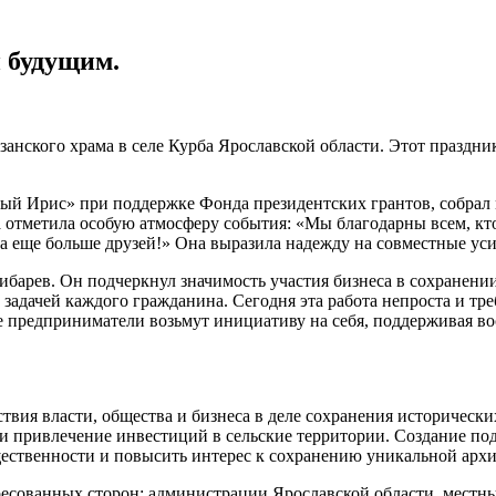
 будущим.
нского храма в селе Курба Ярославской области. Этот праздни
ый Ирис» при поддержке Фонда президентских грантов, собрал 
 отметила особую атмосферу события: «Мы благодарны всем, кт
а еще больше друзей!» Она выразила надежду на совместные уси
ибарев. Он подчеркнул значимость участия бизнеса в сохранени
задачей каждого гражданина. Сегодня эта работа непроста и тре
ые предприниматели возьмут инициативу на себя, поддерживая в
вия власти, общества и бизнеса в деле сохранения исторически
и привлечение инвестиций в сельские территории. Создание под
ественности и повысить интерес к сохранению уникальной архи
ересованных сторон: администрации Ярославской области, мест