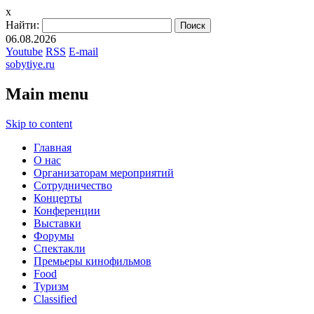
x
Найти:
06.08.2026
Youtube
RSS
E-mail
sobytiye.ru
Main menu
Skip to content
Главная
О нас
Организаторам мероприятий
Сотрудничество
Концерты
Конференции
Выставки
Форумы
Спектакли
Премьеры кинофильмов
Food
Туризм
Сlassified