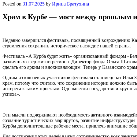
Posted on
31.07.2025
by
Ирина Братухина
Храм в Курбе — мост между прошлым и
Недавно завершился фестиваль, посвященный возрождению Каза
стремления сохранить историческое наследие нашей страны.
Фестиваль «А Курба будет жить» организованный фондом «Бел
различных сфер жизни региона. Директор фонда Ольга Шитова
сделать его ярким и вдохновляющим. Теперь у Казанского храм
Одним из ключевых участников фестиваля стал меценат Илья З
храм, потому что считаю, что сохранение истории должно быть 
интереса к таким проектам. Однако если государство и крупн
успеха».
Эти мысли подчеркивают необходимость активного взаимодейст
создание туристических маршрутов, развитие инфраструктуры 
Курбы дополнительные рабочие места, привлечь внимание общ
Для достижения этих целей важно сотрудничество всех заинт