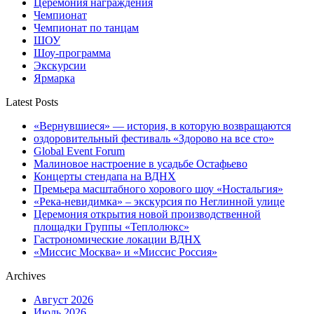
Церемония награждения
Чемпионат
Чемпионат по танцам
ШОУ
Шоу-программа
Экскурсии
Ярмарка
Latest Posts
«Вернувшиеся» — история, в которую возвращаются
оздоровительный фестиваль «Здорово на все сто»
Global Event Forum
Малиновое настроение в усадьбе Остафьево
Концерты стендапа на ВДНХ
Премьера масштабного хорового шоу «Ностальгия»
«Река-невидимка» – экскурсия по Неглинной улице
Церемония открытия новой производственной
площадки Группы «Теплолюкс»
Гастрономические локации ВДНХ
«Миссис Москва» и «Миссис Россия»
Archives
Август 2026
Июль 2026