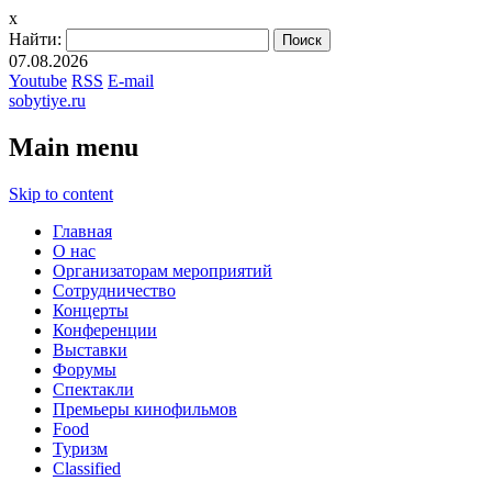
x
Найти:
07.08.2026
Youtube
RSS
E-mail
sobytiye.ru
Main menu
Skip to content
Главная
О нас
Организаторам мероприятий
Сотрудничество
Концерты
Конференции
Выставки
Форумы
Спектакли
Премьеры кинофильмов
Food
Туризм
Сlassified