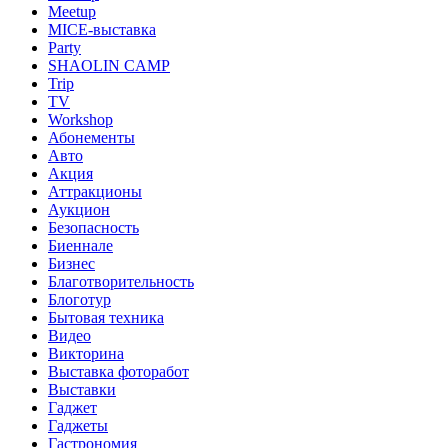
Meetup
MICE-выставка
Party
SHAOLIN CAMP
Trip
TV
Workshop
Абонементы
Авто
Акция
Аттракционы
Аукцион
Безопасность
Биеннале
Бизнес
Благотворительность
Блоготур
Бытовая техника
Видео
Викторина
Выставка фоторабот
Выставки
Гаджет
Гаджеты
Гастрономия