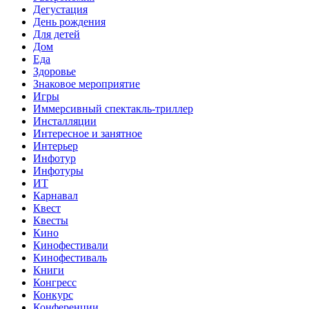
Дегустация
День рождения
Для детей
Дом
Еда
Здоровье
Знаковое мероприятие
Игры
Иммерсивный спектакль-триллер
Инсталляции
Интересное и занятное
Интерьер
Инфотур
Инфотуры
ИТ
Карнавал
Квест
Квесты
Кино
Кинофестивали
Кинофестиваль
Книги
Конгресс
Конкурс
Конференции