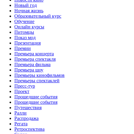
Новый год
Ночная жизнь
Образовательный курс
Обучение
Онлайн курсы
Питомцы
Показ мод
Презентация
Премии
Премьера концерта
Премьера спектакля
Премьера фильма
Премьера шоу
Премьеры кинофильмов
Премьеры спектаклей
Пресс-тур
Проект
Прошедшие события
Прошедшие события
Путешествия
Ралли
Распродажа
Регата
Ретроспектива