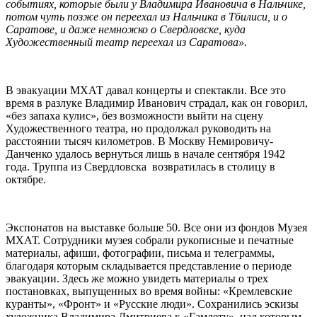
событиях, которые были у Владимира Ивановича в Нальчике,
потом чуть позже он переехал из Нальчика в Тбилиси, и о
Саратове, и даже немножко о Свердловске, куда
Художественный театр переехал из Саратова».
В эвакуации МХАТ давал концерты и спектакли. Все это
время в разлуке Владимир Иванович страдал, как он говорил,
«без запаха кулис», без возможности выйти на сцену
Художественного театра, но продолжал руководить на
расстоянии тысяч километров. В Москву Немировичу-
Данченко удалось вернуться лишь в начале сентября 1942
года. Труппа из Свердловска возвратилась в столицу в
октябре.
Экспонатов на выставке больше 50. Все они из фондов Музея
МХАТ. Сотрудники музея собрали рукописные и печатные
материалы, афиши, фотографии, письма и телеграммы,
благодаря которым складывается представление о периоде
эвакуации. Здесь же можно увидеть материалы о трех
постановках, выпущенных во время войны: «Кремлевские
куранты», «Фронт» и «Русские люди». Сохранились эскизы
художника Владимира Дмитриева к «Гамлету», над которым