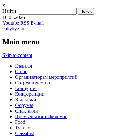
x
Найти:
10.08.2026
Youtube
RSS
E-mail
sobytiye.ru
Main menu
Skip to content
Главная
О нас
Организаторам мероприятий
Сотрудничество
Концерты
Конференции
Выставки
Форумы
Спектакли
Премьеры кинофильмов
Food
Туризм
Сlassified