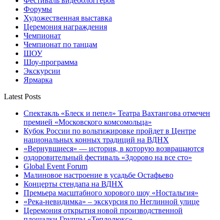
Фестиваль видеоблоггеров
Форумы
Художественная выставка
Церемония награждения
Чемпионат
Чемпионат по танцам
ШОУ
Шоу-программа
Экскурсии
Ярмарка
Latest Posts
Спектакль «Блеск и пепел» Театра Вахтангова отмечен
премией «Московского комсомольца»
Кубок России по вольтижировке пройдет в Центре
национальных конных традиций на ВДНХ
«Вернувшиеся» — история, в которую возвращаются
оздоровительный фестиваль «Здорово на все сто»
Global Event Forum
Малиновое настроение в усадьбе Остафьево
Концерты стендапа на ВДНХ
Премьера масштабного хорового шоу «Ностальгия»
«Река-невидимка» – экскурсия по Неглинной улице
Церемония открытия новой производственной
площадки Группы «Теплолюкс»