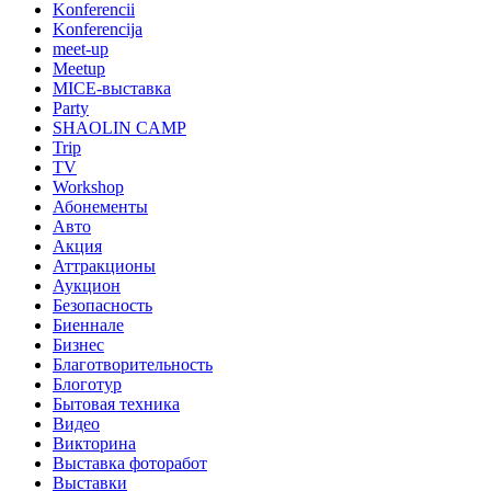
Konferencii
Konferencija
meet-up
Meetup
MICE-выставка
Party
SHAOLIN CAMP
Trip
TV
Workshop
Абонементы
Авто
Акция
Аттракционы
Аукцион
Безопасность
Биеннале
Бизнес
Благотворительность
Блоготур
Бытовая техника
Видео
Викторина
Выставка фоторабот
Выставки