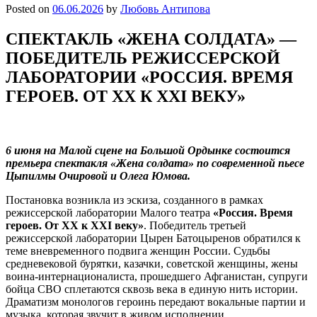
Posted on
06.06.2026
by
Любовь Антипова
СПЕКТАКЛЬ «ЖЕНА СОЛДАТА» —
ПОБЕДИТЕЛЬ РЕЖИССЕРСКОЙ
ЛАБОРАТОРИИ «РОССИЯ. ВРЕМЯ
ГЕРОЕВ. ОТ XX К XXI ВЕКУ»
6 июня на Малой сцене на Большой Ордынке состоится
премьера спектакля «Жена солдата» по современной пьесе
Цыпилмы Очировой и Олега Юмова.
Постановка возникла из эскиза, созданного в рамках
режиссерской лаборатории Малого театра
«Россия. Время
героев. От XX к XXI веку»
. Победитель третьей
режиссерской лаборатории Цырен Батоцыренов обратился к
теме вневременного подвига женщин России. Судьбы
средневековой бурятки, казачки, советской женщины, жены
воина-интернационалиста, прошедшего Афганистан, супруги
бойца СВО сплетаются сквозь века в единую нить истории.
Драматизм монологов героинь передают вокальные партии и
музыка, которая звучит в живом исполнении.