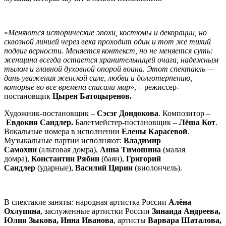
«
Меняются исторические эпохи, костюмы и декорации, но
сквозной линией через века проходит один и тот же тихий
подвиг верности. Меняется контекст, но не меняется суть:
женщина всегда остается хранительницей очага, надежным
тылом и главной духовной опорой воина. Этот спектакль —
дань уважения женской силе, любви и долготерпению,
которые во все времена спасали мир
», – режиссер-
постановщик
Цырен Батоцыренов.
Художник-постановщик –
Сэсэг Дондокова
. Композитор –
Евдокия Сандлер.
Балетмейстер-постановщик –
Лёша Кот
.
Вокальные номера в исполнении
Елены Карасевой
.
Музыкальные партии исполняют:
Владимир
Самохин
(альтовая домра),
Анна Тимошина
(малая
домра),
Константин Рябин
(баян),
Григорий
Сандлер
(ударные),
Василий Цирин
(виолончель).
В спектакле заняты: народная артистка России
Алёна
Охлупина
, заслуженные артистки России
Зинаида Андреева,
Юлия Зыкова, Инна Иванова
, артисты
Варвара Шаталова,