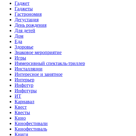
Гаджет
Гаджеты
Гастрономия
Дегустация
День рождения
Для детей
Дом
Еда
Здоровье
Знаковое мероприятие
Игры
Иммерсивный спектакль-триллер
Инсталляции
Интересное и занятное
Интерьер
Инфотур
Инфотуры
ИТ
Карнавал
Квест
Квесты
Кино
Кинофестивали
Кинофестиваль
Книги