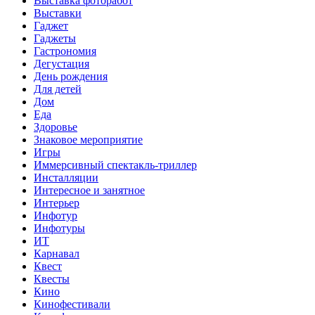
Выставка фоторабот
Выставки
Гаджет
Гаджеты
Гастрономия
Дегустация
День рождения
Для детей
Дом
Еда
Здоровье
Знаковое мероприятие
Игры
Иммерсивный спектакль-триллер
Инсталляции
Интересное и занятное
Интерьер
Инфотур
Инфотуры
ИТ
Карнавал
Квест
Квесты
Кино
Кинофестивали