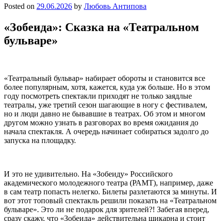
Posted on
29.06.2026
by
Любовь Антипова
«Зобеида»: Сказка на «Театральном
бульваре»
«Театральный бульвар» набирает обороты и становится все
более популярным, хотя, кажется, куда уж больше. Но в этом
году посмотреть спектакли приходят не только заядлые
театралы, уже третий сезон шагающие в ногу с фестивалем,
но и люди давно не бывавшие в театрах. Об этом и многом
другом можно узнать в разговорах во время ожидания до
начала спектакля. А очередь начинает собираться задолго до
запуска на площадку.
И это не удивительно. На «Зобеиду» Российского
академического молодежного театра (РАМТ), например, даже
в сам театр попасть нелегко. Билеты разлетаются за минуты. И
вот этот топовый спектакль решили показать на «Театральном
бульваре». Это ли не подарок для зрителей?! Забегая вперед,
сразу скажу, что «Зобеида» действительна шикарна и стоит