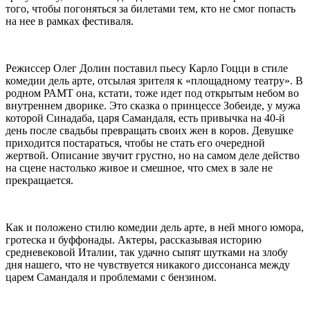
того, чтобы погоняться за билетами тем, кто не смог попасть
на нее в рамках фестиваля.
Режиссер Олег Долин поставил пьесу Карло Гоцци в стиле
комедии дель арте, отсылая зрителя к «площадному театру». В
родном РАМТ она, кстати, тоже идет под открытым небом во
внутреннем дворике. Это сказка о принцессе Зобеиде, у мужа
которой Синадаба, царя Самандаля, есть привычка на 40-й
день после свадьбы превращать своих жен в коров. Девушке
приходится постараться, чтобы не стать его очередной
жертвой. Описание звучит грустно, но на самом деле действо
на сцене настолько живое и смешное, что смех в зале не
прекращается.
Как и положено стилю комедии дель арте, в ней много юмора,
гротеска и буффонады. Актеры, рассказывая историю
средневековой Италии, так удачно сыпят шутками на злобу
дня нашего, что не чувствуется никакого диссонанса между
царем Самандаля и проблемами с бензином.