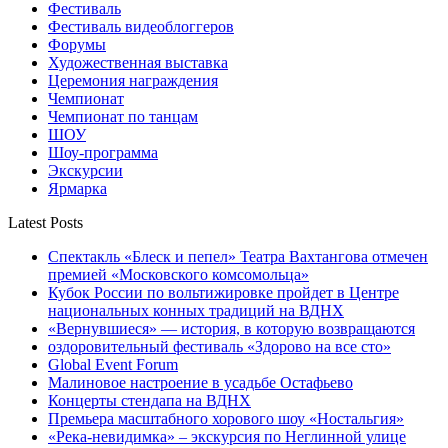
Фестиваль
Фестиваль видеоблоггеров
Форумы
Художественная выставка
Церемония награждения
Чемпионат
Чемпионат по танцам
ШОУ
Шоу-программа
Экскурсии
Ярмарка
Latest Posts
Спектакль «Блеск и пепел» Театра Вахтангова отмечен
премией «Московского комсомольца»
Кубок России по вольтижировке пройдет в Центре
национальных конных традиций на ВДНХ
«Вернувшиеся» — история, в которую возвращаются
оздоровительный фестиваль «Здорово на все сто»
Global Event Forum
Малиновое настроение в усадьбе Остафьево
Концерты стендапа на ВДНХ
Премьера масштабного хорового шоу «Ностальгия»
«Река-невидимка» – экскурсия по Неглинной улице