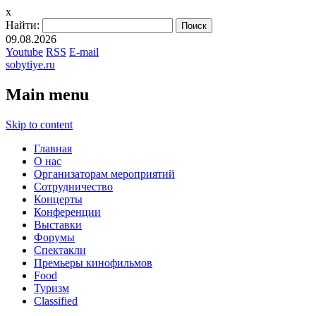
x
Найти:
09.08.2026
Youtube
RSS
E-mail
sobytiye.ru
Main menu
Skip to content
Главная
О нас
Организаторам мероприятий
Сотрудничество
Концерты
Конференции
Выставки
Форумы
Спектакли
Премьеры кинофильмов
Food
Туризм
Сlassified