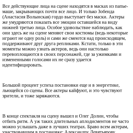
Все действующие лица на сцене находятся в масках из папье-
маше, закрывающих почти все лицо. И только Зобеида
(Анастасия Волынская) гордо выступает без маски. Актеры
же умудряются показать все эмоции оставшейся на виду
нижней третью лица. Особое удовольствие наблюдать, как
они здесь же на сцене меняют свои костюмы (ведь некоторые
играют не одну роль) и сами же смеются над происходящем,
поддерживают друг друга репликами. Кстати, только в эти
моменты можно узнать актеров, ведь они настолько
перевоплощаются в своих персонажей, где за ужимками и
измененными голосами их не сразу удается
идентифицировать.
Большой процент успеха постановки еще и в энергетике,
льющейся со сцены. Все актеры кайфуют, и это чувствуют
зрители, и тоже заряжаются.
В конце спектакля на сцену вышел и Олег Долин, чтобы
отбить ритм. А уж таких длительных аплодисментов не часто
можно услышать даже в лучших театрах. Браво всем актерам,
участвовавшим в постановке: Александру Девятьярову,