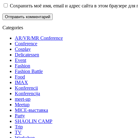
Сохранить моё имя, email и адрес сайта в этом браузере д
Categories
AR/VR/MR Conference
Conference
Cosplay
Delicatessen
Event
Fashion
Fashion Battle
Food
IMAX
Konferencii
Konferencija
meet-up
Meetup
MICE-выставка
Party
SHAOLIN CAMP
Trip
TV
Workshop