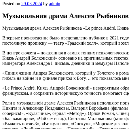
Posted on
29.03.2024
by
admin
Музыкальная драма Алексея Рыбникова
Музыкальная драма Алексея Рыбникова «Le prince André. Князь
Впервые произведение было представлено публике в 2021 году н
постоянную прописку — театр «Градский холл», который возгл
В центре сюжета – показанная в самых тонких психологических 
Князь Андрей Болконский» основано на оригинальных текстах 
императора Александра I, письма, дневники и мемуары Наполе
«Линия жизни Андрея Болконского, который у Толстого в роман
гибель на войне и в финале приход к Богу… это показалось м
«Le Prince André. Князь Андрей Болконский» невероятным обра
французском, а сохранить историческую точность помогают сц
Роли в музыкальной драме Алексея Рыбникова исполняют попул
Никита и Александр Поздняковы, Валерия Воробьева (фильмы
соберись!», «Кулагины», сериал «Метод»), Орлов Роман, Сиве
«Бал вампиров», «Чайка» и т.д.), Светлана Милованова (кино
«Выжить после-3», «Вижу-знаю», «Опекун», «Морские дьяволы.
правду», «Двойная сплошная», «Потерянный», «Глаза в глаза» и 