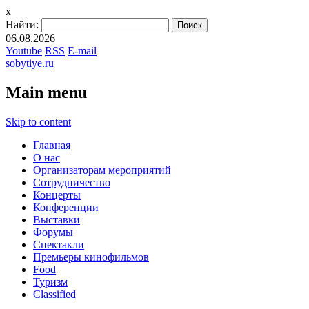
x
Найти:
06.08.2026
Youtube
RSS
E-mail
sobytiye.ru
Main menu
Skip to content
Главная
О нас
Организаторам мероприятий
Сотрудничество
Концерты
Конференции
Выставки
Форумы
Спектакли
Премьеры кинофильмов
Food
Туризм
Сlassified