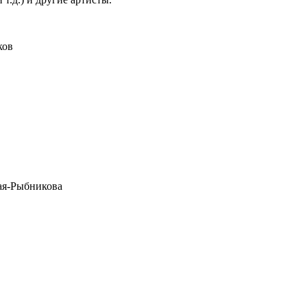
ков
ая-Рыбникова