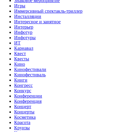
Знаковое мероприятие
Игры
Иммерсивный спектакль-триллер
Инсталляции
Интересное и занятное
Интерьер
Инфотур
Инфотуры
ИТ
Карнавал
Квест
Квесты
Кино
Кинофестивали
Кинофестиваль
Книги
Конгресс
Конкурс
Конференции
Конференция
Концерт
Концерты
Косметика
Красота
Круизы