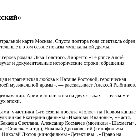
нский»
еатральной карте Москвы. Спустя полтора года спектакль обрел
ительные в этом сезоне показы музыкальной драмы.
героев романа Льва Толстого. Либретто «Le prince André.
звучат и документальные исторические строки: обращения
щая и трагическая любовь к Наташе Ростовой, героическая
м моей музыкальной драмы», — рассказывает Алексей Рыбников.
лодекламации. Арии исполняются на двух языках — русском и
ух эпохи.
ми: участники 1-го сезона проекта «Голос» на Первом канале
ульчицкая Екатерина (фильмы «Ивановы-Ивановы», «Настя,
), Бакаева Светлана, Александр Космачев (мюзиклы «Шахматы»,
», «Сиделка» и т.д.), Николай Дроздовский (кинофильмы
.), Николай Лютов (кинофильмы «Детективы», «Право на