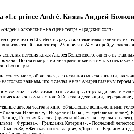
 «Le prince André. Князь Андрей Болко
 Андрей Болконский» на сцене театра «Градский холл»
а сцене театра Et Cetera и сразу стало заметным явлением на т
авил известный композитор. 25 апреля и 24 мая пройдут заключ
аспектах история князя Андрея Болконского, одного из главных 
романа «Война и мир», но не ограничивается ими: в спектакле 
она Бонапарта.
е совсем молодой человек, его искания смысла в жизни, настоя
не настолько важным, что я сделал Князя Андрея главным герое
зом сочетает в себе самые разные жанры, от рэпа до рока и ме
енические костюмы в стиле XIX века и декорации, передающие д
ярные актеры театра и кино, обладающие великолепными голоса
 «Ивановы-Ивановы», «Искренне Ваша», «Серебряный волк»), К
ц Леонид, Евгения Благова (проекта «Голос» на Первом канале»
фильмы «Фурцева», «Гражданка Катерина», «Последний лепесток
 Смерч-3», «Женская консультация», «Дорога на Берлин» и т.д
т.д.) и другие артисты.