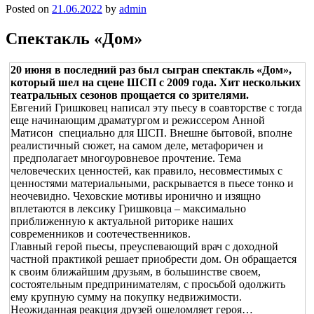
Posted on
21.06.2022
by
admin
Спектакль «Дом»
20 июня в последний раз был сыгран спектакль «Дом»,
который шел на сцене ШСП с 2009 года. Хит нескольких
театральных сезонов прощается со зрителями.
Евгений Гришковец написал эту пьесу в соавторстве с тогда
еще начинающим драматургом и режиссером Анной
Матисон специально для ШСП. Внешне бытовой, вполне
реалистичный сюжет, на самом деле, метафоричен и
предполагает многоуровневое прочтение. Тема
человеческих ценностей, как правило, несовместимых с
ценностями материальными, раскрывается в пьесе тонко и
неочевидно. Чеховские мотивы иронично и изящно
вплетаются в лексику Гришковца – максимально
приближенную к актуальной риторике наших
современников и соотечественников.
Главный герой пьесы, преуспевающий врач с доходной
частной практикой решает приобрести дом. Он обращается
к своим ближайшим друзьям, в большинстве своем,
состоятельным предпринимателям, с просьбой одолжить
ему крупную сумму на покупку недвижимости.
Неожиданная реакция друзей ошеломляет героя…