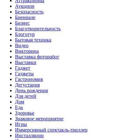
Аттракционы
Аукцион
Безопасность
Биеннале
Бизнес
Благотворительность
Блоготур
Бытовая техника
Видео
Викторина
Выставка фоторабот
Выставки
Гаджет
Гаджеты
Гастрономия
Дегустация
День рождения
Для детей
Дом
Еда
Здоровье
Знаковое мероприятие
Игры
Иммерсивный спектакль-триллер
Инсталляции