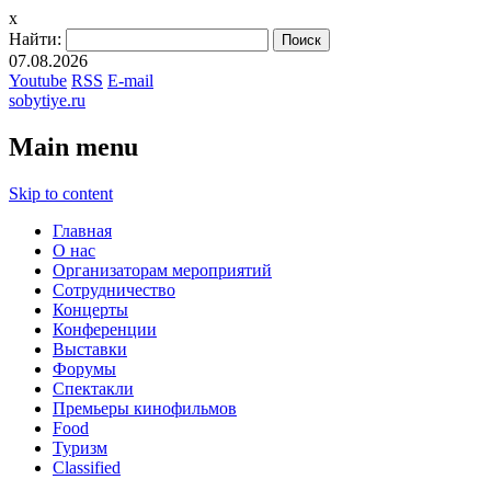
x
Найти:
07.08.2026
Youtube
RSS
E-mail
sobytiye.ru
Main menu
Skip to content
Главная
О нас
Организаторам мероприятий
Сотрудничество
Концерты
Конференции
Выставки
Форумы
Спектакли
Премьеры кинофильмов
Food
Туризм
Сlassified