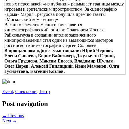
новых персонажей «из публики» размывает границы между
игровым и зрительским пространством. За сценографию
«Дома» Мария Трегубова получила премию газеты
«Московский комсомолец»
Важным элементом спектакля является
кинематографический эпилог. Соавтором Иосифа
Райхельгауза в создании вполне законченного
кинопроизведения стал один из выдающихся мастеров
российской кинематографии Сергей Соловьев.
В прощальном «Доме» участвовали: Юрий Чернов,
Елена Санаева, Борис Вайнзихер, Джульетта Геринг,
Ольга Грудяева, Максим Евсеев, Владимир Шульга,
Олег Царев, Алексей Гнилицкий, Иван Мамонов, Олга
Гусилетова, Евгений Козлов.
Event
,
Спектакли
,
Театр
Post navigation
← Previous
Next →