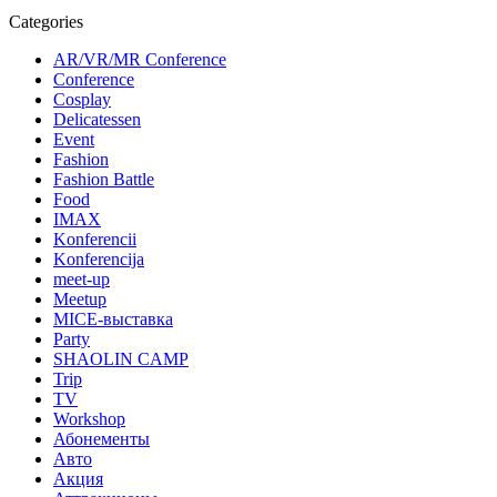
Categories
AR/VR/MR Conference
Conference
Cosplay
Delicatessen
Event
Fashion
Fashion Battle
Food
IMAX
Konferencii
Konferencija
meet-up
Meetup
MICE-выставка
Party
SHAOLIN CAMP
Trip
TV
Workshop
Абонементы
Авто
Акция