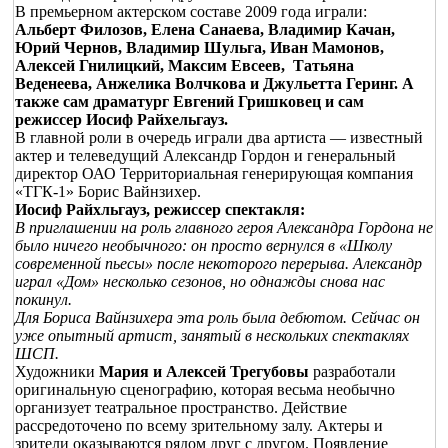
В премьерном актерском составе 2009 года играли:
Альберт Филозов, Елена Санаева, Владимир Качан,
Юрий Чернов, Владимир Шульга, Иван Мамонов,
Алексей Гнилицкий, Максим Евсеев, Татьяна
Веденеева, Анжелика Волчкова и Джульетта Геринг. А
также сам драматург Евгений Гришковец и сам
режиссер Иосиф Райхельгауз.
В главной роли в очередь играли два артиста — известный
актер и телеведущий Александр Гордон и генеральный
директор ОАО Территориальная генерирующая компания
«ТГК-1» Борис Вайнзихер.
Иосиф Райхльгауз, режиссер спектакля:
В приглашении на роль главного героя Александра Гордона не
было ничего необычного: он просто вернулся в «Школу
современной пьесы» после некоторого перерыва. Александр
играл «Дом» несколько сезонов, но однажды снова нас
покинул.
Для Бориса Вайнзихера эта роль была дебютом. Сейчас он
уже опытный артист, занятый в нескольких спектаклях
ШСП.
Художники
Мария и Алексей Трегубовы
разработали
оригинальную сценографию, которая весьма необычно
организует театральное пространство. Действие
рассредоточено по всему зрительному залу. Актеры и
зрители оказываются рядом друг с другом. Появление