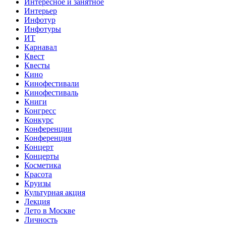
Интересное и занятное
Интерьер
Инфотур
Инфотуры
ИТ
Карнавал
Квест
Квесты
Кино
Кинофестивали
Кинофестиваль
Книги
Конгресс
Конкурс
Конференции
Конференция
Концерт
Концерты
Косметика
Красота
Круизы
Культурная акция
Лекция
Лето в Москве
Личность