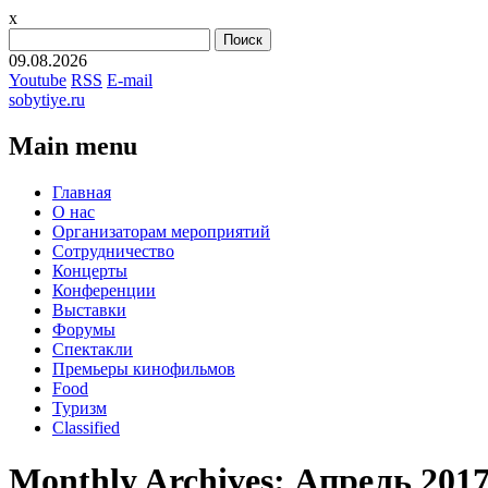
x
Найти:
09.08.2026
Youtube
RSS
E-mail
sobytiye.ru
Main menu
Skip
Главная
to
О нас
content
Организаторам мероприятий
Сотрудничество
Концерты
Конференции
Выставки
Форумы
Спектакли
Премьеры кинофильмов
Food
Туризм
Сlassified
Monthly Archives:
Апрель 201