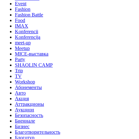
Event
Fashion
Fashion Battle
Food
IMAX
Konferencii
Konferencija
meet-up
Meetup
MICE-выставка
Party
SHAOLIN CAMP
Trip
TV
Workshop
Абонементы
Авто
Акция
Аттракционы
Аукцион
Безопасность
Биеннале
Бизнес
Благотворительность
Блоготур