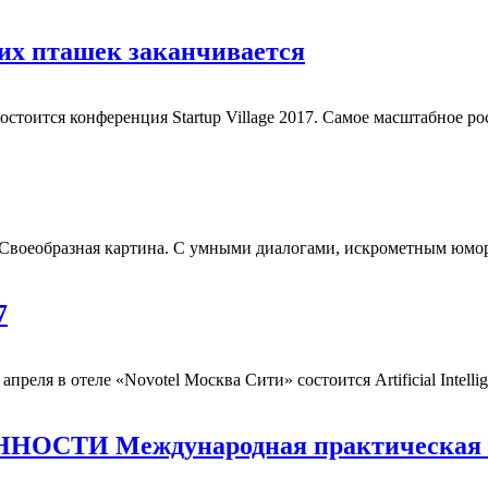
нних пташек заканчивается
тоится конференция Startup Village 2017. Самое масштабное ро
 Своеобразная картина. С умными диалогами, искрометным юмор
7
реля в отеле «Novotel Москва Сити» состоится Artificial Intellige
И Международная практическая конф