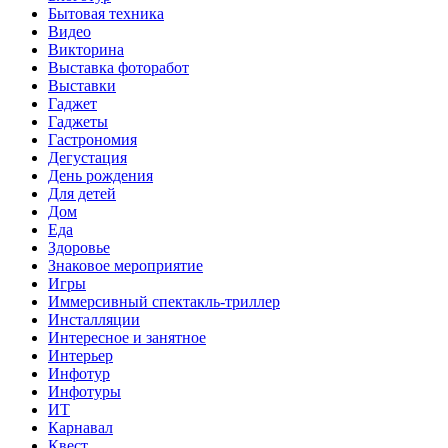
Бытовая техника
Видео
Викторина
Выставка фоторабот
Выставки
Гаджет
Гаджеты
Гастрономия
Дегустация
День рождения
Для детей
Дом
Еда
Здоровье
Знаковое мероприятие
Игры
Иммерсивный спектакль-триллер
Инсталляции
Интересное и занятное
Интерьер
Инфотур
Инфотуры
ИТ
Карнавал
Квест