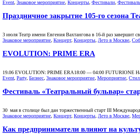
Event
,
Знаковое мероприятие
,
Концерты
,
Фестивали
,
Фестивал
Праздничное закрытие 105-го сезона Те
3 июля Театр имени Евгения Вахтангова в 16-й раз завершит св
Знаковое мероприятие
,
Концерт
,
Концерты
,
Лето в Москве
,
Со
EVOLUTION: PRIME ERA
19.06 EVOLUTION: PRIME ERA18:00 — 04:00 FUTURIONE Наступа
Event
,
Party
,
Бизнес
,
Знаковое мероприятие
,
Мероприятие
,
Стил
Фестиваль «Театральный бульвар» ста
30 мая в столице был дан торжественный старт III Междунар
Знаковое мероприятие
,
Концерт
,
Концерты
,
Лето в Москве
,
Мер
Как предприниматели влияют на культу