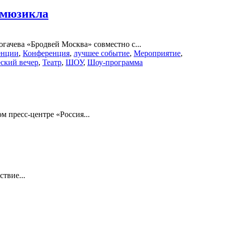
 мюзикла
гачева «Бродвей Москва» совместно с...
енции
,
Конференция
,
лучшее событие
,
Мероприятие
,
ский вечер
,
Театр
,
ШОУ
,
Шоу-программа
 пресс-центре «Россия...
твие...