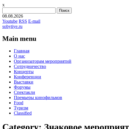
x
Найти:
08.08.2026
Youtube
RSS
E-mail
sobytiye.ru
Main menu
Skip
Главная
to
О нас
content
Организаторам мероприятий
Сотрудничество
Концерты
Конференции
Выставки
Форумы
Спектакли
Премьеры кинофильмов
Food
Туризм
Сlassified
Category:
Знаковое мероприя