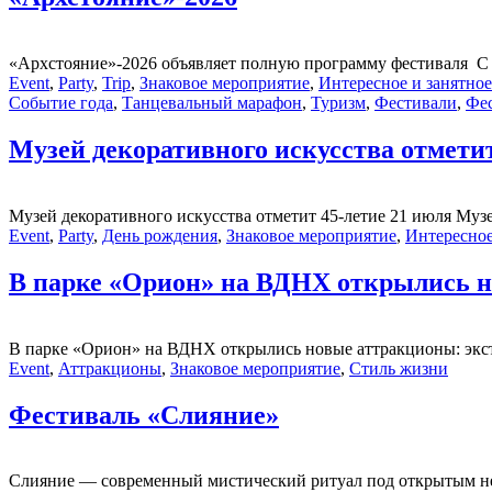
«Архстояние»-2026 объявляет полную программу фестиваля С 2
Event
,
Party
,
Trip
,
Знаковое мероприятие
,
Интересное и занятное
Событие года
,
Танцевальный марафон
,
Туризм
,
Фестивали
,
Фе
Музей декоративного искусства отметит
Музей декоративного искусства отметит 45-летие 21 июля Музе
Event
,
Party
,
День рождения
,
Знаковое мероприятие
,
Интересное
В парке «Орион» на ВДНХ открылись 
В парке «Орион» на ВДНХ открылись новые аттракционы: экстр
Event
,
Аттракционы
,
Знаковое мероприятие
,
Стиль жизни
Фестиваль «Слияние»
Слияние — современный мистический ритуал под открытым небо