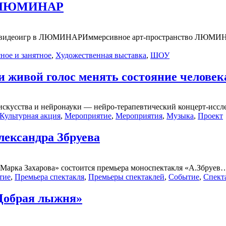
 в ЛЮМИНАР
ной видеоигр в ЛЮМИНАРИммерсивное арт-пространство ЛЮМИ
ное и занятное
,
Художественная выставка
,
ШОУ
и живой голос менять состояние человек
скусства и нейронауки — нейро-терапевтический концерт-исслед
Культурная акция
,
Мероприятие
,
Мероприятия
,
Музыка
,
Проект
лександра Збруева
м Марка Захарова» состоится премьера моноспектакля «А.Збруев…
тие
,
Премьера спектакля
,
Премьеры спектаклей
,
Событие
,
Спект
Добрая лыжня»