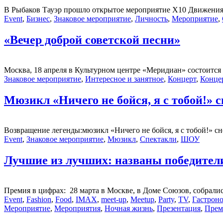
В Рыбаков Тауэр прошло открытое мероприятие X10 Движения
Event
,
Бизнес
,
Знаковое мероприятие
,
Личность
,
Мероприятие
,
«Вечер доброй советской песни»
Москва, 18 апреля в Культурном центре «Меридиан» состоится
Знаковое мероприятие
,
Интересное и занятное
,
Концерт
,
Конце
Мюзикл «Ничего не бойся, я с тобой!» 
Возвращение легенды:мюзикл «Ничего не бойся, я с тобой!» сн
Event
,
Знаковое мероприятие
,
Мюзикл
,
Спектакли
,
ШОУ
Лучшие из лучших: названы победител
Премия в цифрах: 28 марта в Москве, в Доме Союзов, собралис
Event
,
Fashion
,
Food
,
IMAX
,
meet-up
,
Meetup
,
Party
,
TV
,
Гастрон
Мероприятие
,
Мероприятия
,
Ночная жизнь
,
Презентация
,
Прем