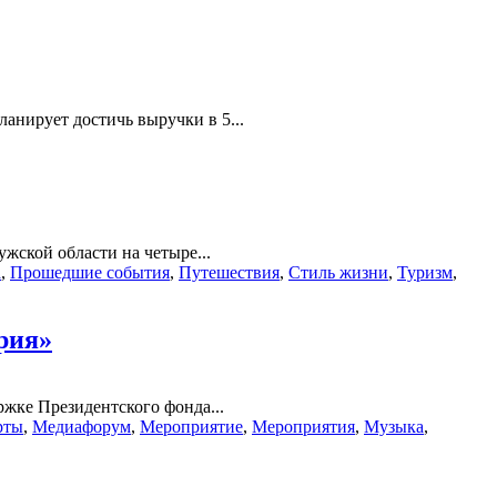
анирует достичь выручки в 5...
жской области на четыре...
а
,
Прошедшие события
,
Путешествия
,
Стиль жизни
,
Туризм
,
рия»
жке Президентского фонда...
рты
,
Медиафорум
,
Мероприятие
,
Мероприятия
,
Музыка
,