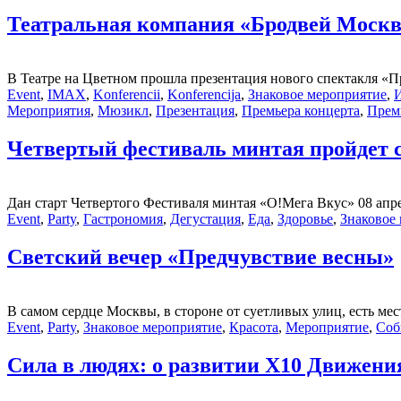
Театральная компания «Бродвей Москв
В Театре на Цветном прошла презентация нового спектакля «П
Event
,
IMAX
,
Konferencii
,
Konferencija
,
Знаковое мероприятие
,
И
Мероприятия
,
Мюзикл
,
Презентация
,
Премьера концерта
,
Прем
Четвертый фестиваль минтая пройдет с 
Дан старт Четвертого Фестиваля минтая «О!Мега Вкус» 08 апре
Event
,
Party
,
Гастрономия
,
Дегустация
,
Еда
,
Здоровье
,
Знаковое
Светский вечер «Предчувствие весны»
В самом сердце Москвы, в стороне от суетливых улиц, есть мес
Event
,
Party
,
Знаковое мероприятие
,
Красота
,
Мероприятие
,
Соб
Сила в людях: о развитии Х10 Движени