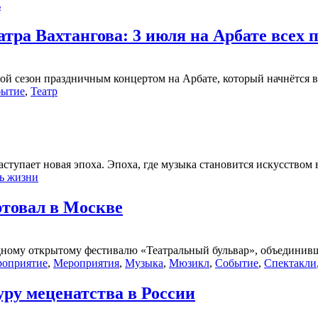
ь
атра Вахтангова: 3 июля на Арбате всех
ой сезон праздничным концертом на Арбате, который начнётся в.
бытие
,
Театр
ет новая эпоха. Эпоха, где музыка становится искусством вп
ь жизни
ртовал в Москве
одному открытому фестивалю «Театральный бульвар», объединив
оприятие
,
Мероприятия
,
Музыка
,
Мюзикл
,
Событие
,
Спектакли
ру меценатства в России