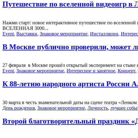
Путешествие по вселенной видеоигр
Нажми старт: новое интерактивное путешествие по вселен
ВСЕЛЕННАЯ 3000...
Event
,
Выставки
,
Знаковое мероприятие
,
Инсталляции
,
Интерес
В Москве публично проверили, может л
27 февраля в Москве прошёл открытый эксперимент на стыке и
Event
,
Знаковое мероприятие
,
Интересное и занятное
,
Концерт
,
К 88-летию народного артиста России А
30 марта в честь знаменательной даты на сцене театра «Ленко
День рождения
,
Знаковое мероприятие
,
Личность
,
лучшее собы
Второй благотворительный праздник «