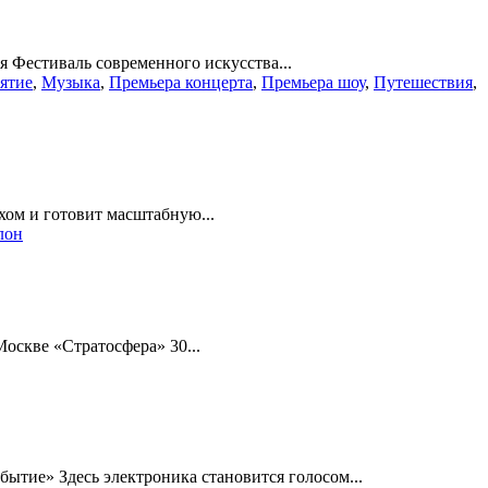
 Фестиваль современного искусства...
ятие
,
Музыка
,
Премьера концерта
,
Премьера шоу
,
Путешествия
,
хом и готовит масштабную...
лон
оскве «Стратосфера» 30...
ытие» Здесь электроника становится голосом...