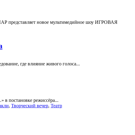
НАР представляет новое мультимедийное шоу ИГРОВАЯ
а
ование, где влияние живого голоса...
» в постановке режиссёра...
акли
,
Творческий вечер
,
Театр