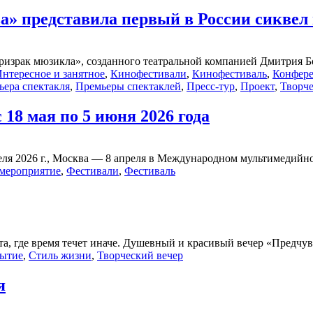
а» представила первый в России сиквел
ризрак мюзикла», созданного театральной компанией Дмитрия Бо
нтересное и занятное
,
Кинофестивали
,
Кинофестиваль
,
Конфер
ьера спектакля
,
Премьеры спектаклей
,
Пресс-тур
,
Проект
,
Творче
18 мая по 5 июня 2026 года
ля 2026 г., Москва — 8 апреля в Международном мультимедийном
 мероприятие
,
Фестивали
,
Фестиваль
та, где время течет иначе. Душевный и красивый вечер «Предчувс
ытие
,
Стиль жизни
,
Творческий вечер
я