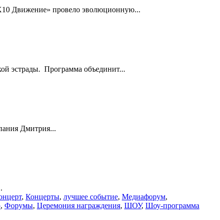
«X10 Движение» провело эволюционную...
ой эстрады. Программа объединит...
пания Дмитрия...
.
онцерт
,
Концерты
,
лучшее событие
,
Медиафорум
,
р
,
Форумы
,
Церемония награждения
,
ШОУ
,
Шоу-программа