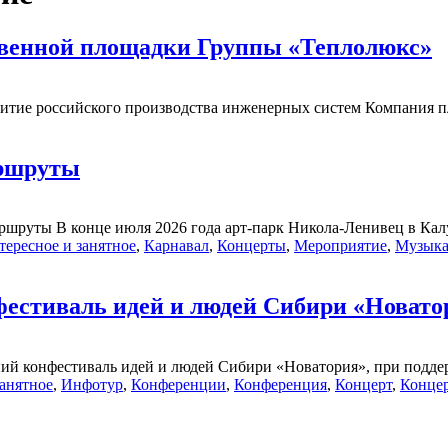
твенной площадки Группы «Теплолюкс»
витие российского производства инженерных систем Компания пл
аршруты
ршруты В конце июля 2026 года арт-парк Никола-Ленивец в Калу
тересное и занятное
,
Карнавал
,
Концерты
,
Мероприятие
,
Музык
фестиваль идей и людей Сибири «Новато
ний конфестиваль идей и людей Сибири «Новатория», при поддер
занятное
,
Инфотур
,
Конференции
,
Конференция
,
Концерт
,
Конце