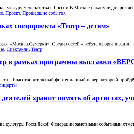
 культуру меценатства в России В Москве накануне дня рожден
ие
,
Проект
,
Прошедшие события
ках спецпроекта «Театр – детям»
акля «Москва.Сумерки». Среди гостей – ребята из организации 
ие
,
Спектакли
,
Театр
ечер в рамках программы выставки 
шает на Благотворительный фортепианный вечер, который пройдёт
онцерты
еятелей хранит память об артистах, у
ва культуры Российской Федерации заметными событиями отмет