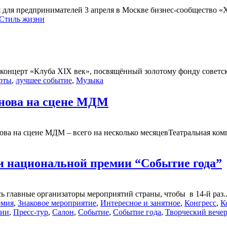
 для предпринимателей 3 апреля в Москве бизнес-сообщество 
Стиль жизни
 концерт «Клуба XIX век», посвящённый золотому фонду советск
рты
,
лучшее событие
,
Музыка
снова на сцене МДМ
ова на сцене МДМ – всего на несколько месяцевТеатральная ком
и национальной премии “Событие года”
ь главные организаторы мероприятий страны, чтобы в 14-й раз..
омия
,
Знаковое мероприятие
,
Интересное и занятное
,
Конгресс
,
К
ии
,
Пресс-тур
,
Салон
,
Событие
,
Событие года
,
Творческий вече