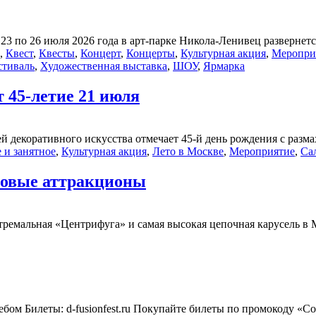
3 по 26 июля 2026 года в арт-парке Никола-Ленивец развернется
,
Квест
,
Квесты
,
Концерт
,
Концерты
,
Культурная акция
,
Меропри
стиваль
,
Художественная выставка
,
ШОУ
,
Ярмарка
 45-летие 21 июля
й декоративного искусства отмечает 45-й день рождения с разма
 и занятное
,
Культурная акция
,
Лето в Москве
,
Мероприятие
,
Са
новые аттракционы
емальная «Центрифуга» и самая высокая цепочная карусель в М
м Билеты: d-fusionfest.ru Покупайте билеты по промокоду «Соб