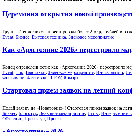
Церемония открытия новой производс
Группа «Теплолюкс» инвестировала более 2 млрд рублей в раз
Event
,
Бизнес
,
Бытовая техника
,
Знаковое мероприятие
Как «Архстояние 2026» перестроило м
Конец определенности: как «Архстояние 2026» перестроило ма
Event
,
Trip
,
Выставки
,
Знаковое мероприятие
,
Инсталляции
,
Ин
Фестивали
,
Фестиваль
,
ШОУ
,
Ярмарка
Стартовал прием заявок на летний кон
Подай заявку на «Новаторию»! Стартовал прием заявок на лет
Бизнес
,
Блоготур
,
Знаковое мероприятие
,
Игры
,
Интересное и 
Обучение
,
Пресс-тур
,
Проект
«Архстояние»-2026