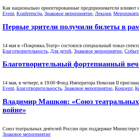
Как национально ориентированные предприниматели влияют на
Event
,
Konferencija
,
Знаковое мероприятие
,
Лекция
,
Мероприят
Первые зрители получили билеты в рам
14 мая в «Покровка.Театр» состоялся специальный показ спект
Благотворительность
,
Для детей
,
Знаковое мероприятие
,
Событ
Благотворительный фортепианный в
14 мая, в четверг, в 19:00 Фонд Императора Николая II пригла
Event
,
Благотворительность
,
Знаковое мероприятие
,
Концерт
,
К
Владимир Машков: «Союз театральных д
войне»
Союз театральных деятелей России при поддержке Министерст
Знаковое мероприятие