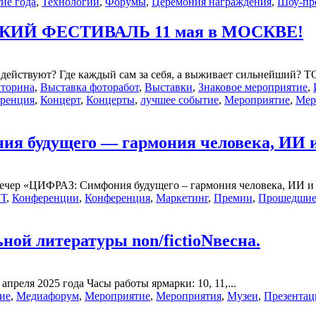
ие года
,
Технологии
,
Форумы
,
Церемония награждения
,
Шоу-пр
Й ФЕСТИВАЛЬ 11 мая в МОСКВЕ!
е действуют? Где каждый сам за себя, а выживает сильнейший? Т
торина
,
Выставка фоторабот
,
Выставки
,
Знаковое мероприятие
,
ренция
,
Концерт
,
Концерты
,
лучшее событие
,
Мероприятие
,
Мер
я будущего — гармония человека, ИИ и
 вечер «ЦИФРАЗ: Симфония будущего – гармония человека, ИИ и 
Т
,
Конференции
,
Конференция
,
Маркетинг
,
Премии
,
Прошедшие
ой литературы non/fictioNвесна.
апреля 2025 года Часы работы ярмарки: 10, 11,...
ие
,
Медиафорум
,
Мероприятие
,
Мероприятия
,
Музеи
,
Презентац