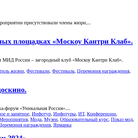
роприятии присутствовали члены жюри,...
вных площадках «Москоу Кантри Клаб».
и МИД России – загородный клуб «Москоу Кантри Клаб».
тиль жизни
,
Фестивали
,
Фестиваль
,
Церемония награждения
,
оскино.
а-форум «Уникальная Россия»....
ое и занятное
,
Инфотур
,
Инфотуры
,
ИТ
,
Конференции
,
Мероприятия
,
Мода
,
Музеи
,
Образовательный курс
,
Показ мод
,
Церемония награждения
,
Ярмарка
и 2024».