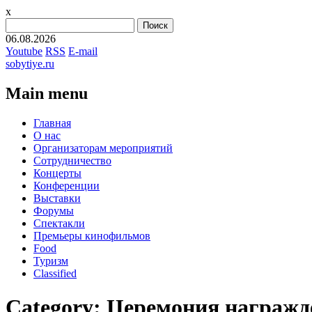
x
Найти:
06.08.2026
Youtube
RSS
E-mail
sobytiye.ru
Main menu
Skip
Главная
to
О нас
content
Организаторам мероприятий
Сотрудничество
Концерты
Конференции
Выставки
Форумы
Спектакли
Премьеры кинофильмов
Food
Туризм
Сlassified
Category:
Церемония награжд