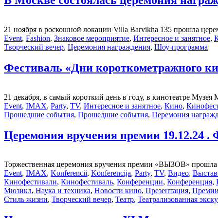
21 ноября в роскошной локации Villa Barvikha 135 прошла ц
Event
,
Fashion
,
Знаковое мероприятие
,
Интересное и занятное
,
Творческий вечер
,
Церемония награждения
,
Шоу-программа
Фестиваль «Дни короткометражного ки
21 декабря, в самый короткий день в году, в кинотеатре Музе
Event
,
IMAX
,
Party
,
TV
,
Интересное и занятное
,
Кино
,
Кинофес
Прошедшие события
,
Прошедшие события
,
Церемония награж
Церемония вручения премии 19.12.24 .
Торжественная церемония вручения премии «ВЫЗОВ» прошла 19
Event
,
IMAX
,
Konferencii
,
Konferencija
,
Party
,
TV
,
Видео
,
Выстав
Кинофестивали
,
Кинофестиваль
,
Конференции
,
Конференция
,
Мюзикл
,
Наука и техника
,
Новости кино
,
Презентация
,
Преми
Стиль жизни
,
Творческий вечер
,
Театр
,
Театрализованная экск