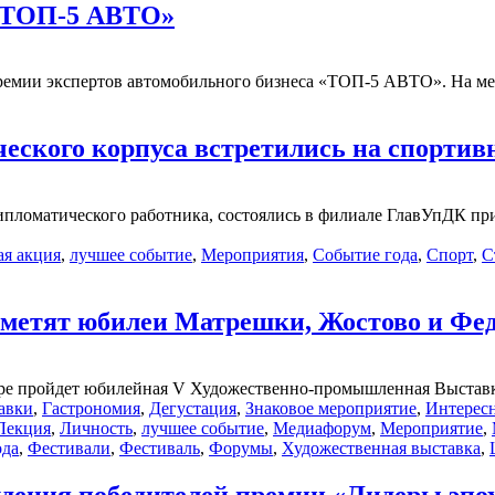
 «ТОП-5 АВТО»
ремии экспертов автомобильного бизнеса «ТОП-5 АВТО». На ме
еского корпуса встретились на спорти
пломатического работника, состоялись в филиале ГлавУпДК пр
ая акция
,
лучшее событие
,
Мероприятия
,
Событие года
,
Спорт
,
С
тметят юбилеи Матрешки, Жостово и Фед
воре пройдет юбилейная V Художественно-промышленная Выставк
авки
,
Гастрономия
,
Дегустация
,
Знаковое мероприятие
,
Интересн
Лекция
,
Личность
,
лучшее событие
,
Медиафорум
,
Мероприятие
,
ода
,
Фестивали
,
Фестиваль
,
Форумы
,
Художественная выставка
,
дения победителей премии «Лидеры эпох