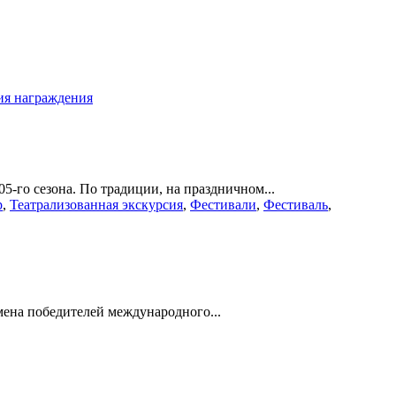
я награждения
-го сезона. По традиции, на праздничном...
р
,
Театрализованная экскурсия
,
Фестивали
,
Фестиваль
,
мена победителей международного...