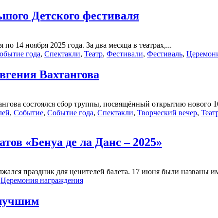
льшого Детского фестиваля
о 14 ноября 2025 года. За два месяца в театрах,...
обытие года
,
Спектакли
,
Театр
,
Фестивали
,
Фестиваль
,
Церемони
Евгения Вахтангова
нгова состоялся сбор труппы, посвящённый открытию нового 105
лей
,
Событие
,
Событие года
,
Спектакли
,
Творческий вечер
,
Теат
тов «Бенуа де ла Данс – 2025»
лжался праздник для ценителей балета. 17 июня были названы и
,
Церемония награждения
 лучшим