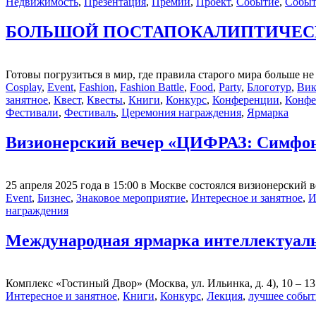
Недвижимость
,
Презентация
,
Премии
,
Проект
,
Событие
,
Событ
БОЛЬШОЙ ПОСТАПОКАЛИПТИЧЕСКИ
Готовы погрузиться в мир, где правила старого мира больше н
Cosplay
,
Event
,
Fashion
,
Fashion Battle
,
Food
,
Party
,
Блоготур
,
Вик
занятное
,
Квест
,
Квесты
,
Книги
,
Конкурс
,
Конференции
,
Конфе
Фестивали
,
Фестиваль
,
Церемония награждения
,
Ярмарка
Визионерский вечер «ЦИФРАЗ: Симфони
25 апреля 2025 года в 15:00 в Москве состоялся визионерский
Event
,
Бизнес
,
Знаковое мероприятие
,
Интересное и занятное
,
И
награждения
Международная ярмарка интеллектуальн
Комплекс «Гостиный Двор» (Москва, ул. Ильинка, д. 4), 10 – 13 
Интересное и занятное
,
Книги
,
Конкурс
,
Лекция
,
лучшее событ