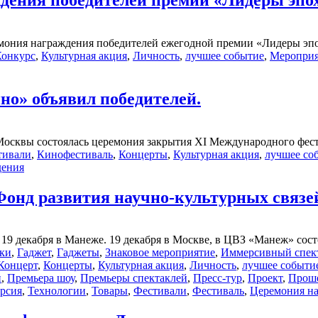
еремония награждения победителей ежегодной премии «Лидеры 
Конкурс
,
Культурная акция
,
Личность
,
лучшее событие
,
Мероприя
но» объявил победителей.
я Москвы состоялась церемония закрытия XI Международного фест
тивали
,
Кинофестиваль
,
Концерты
,
Культурная акция
,
лучшее со
дения
 Фонд развития научно-культурных связе
 декабря в Манеже. 19 декабря в Москве, в ЦВЗ «Манеж» состоя
ки
,
Гаджет
,
Гаджеты
,
Знаковое мероприятие
,
Иммерсивный спект
Концерт
,
Концерты
,
Культурная акция
,
Личность
,
лучшее событи
и
,
Премьера шоу
,
Премьеры спектаклей
,
Пресс-тур
,
Проект
,
Прош
урсия
,
Технологии
,
Товары
,
Фестивали
,
Фестиваль
,
Церемония н