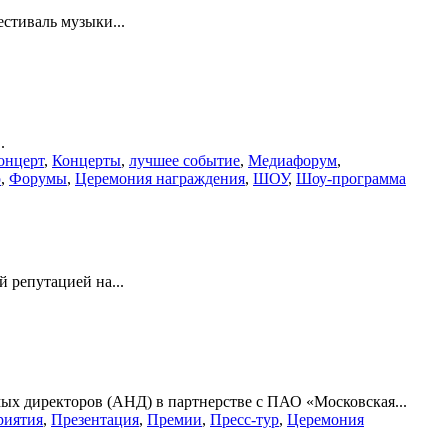
естиваль музыки...
.
онцерт
,
Концерты
,
лучшее событие
,
Медиафорум
,
р
,
Форумы
,
Церемония награждения
,
ШОУ
,
Шоу-программа
 репутацией на...
х директоров (АНД) в партнерстве с ПАО «Московская...
риятия
,
Презентация
,
Премии
,
Пресс-тур
,
Церемония