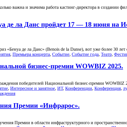
олько важна и значима работа кастинг-директора в создании филь
 де ла Данс пройдет 17 — 18 июня на И
Бенуа де ла Данс» (Benois de la Dansе), вот уже более 30 лет 
иятия
,
Премьера концерта
,
Событие
,
Событие года
,
Театр
,
Фести
ональной бизнес-премии WOWBIZ 2025.
аграждения победителей Национальной бизнес-премии WOWBIZ 20
ятие
,
Интересное и занятное
,
ИТ
,
Конференции
,
Конференция
,
л
аждения
ения Премии «Инфрарос».
вручения Премии в области инфраструктурного и пространственн