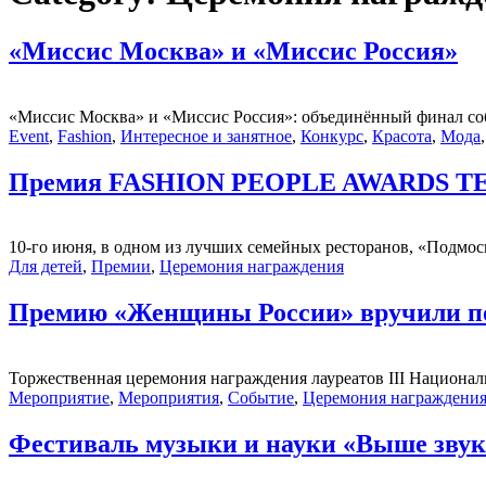
«Миссис Москва» и «Миссис Россия»
«Миссис Москва» и «Миссис Россия»: объединённый финал собе
Event
,
Fashion
,
Интересное и занятное
,
Конкурс
,
Красота
,
Мода
Премия FASHION PEOPLE AWARDS TE
10-го июня, в одном из лучших семейных ресторанов, «Подм
Для детей
,
Премии
,
Церемония награждения
Премию «Женщины России» вручили п
Торжественная церемония награждения лауреатов III Национал
Мероприятие
,
Мероприятия
,
Событие
,
Церемония награждени
Фестиваль музыки и науки «Выше звука