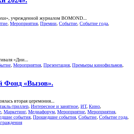
эпохи», учрежденной журналом BOMOND...
тие
,
Мероприятия
,
Премии
,
Событие
,
Событие года
,
иваля «Дни...
бытие
,
Мероприятия
,
Презентация
,
Премьеры кинофильмов
,
й Фонд «Вызов».
лась вторая церемония...
акль-триллер
,
Интересное и занятное
,
ИТ
,
Кино
,
е
,
Маркетинг
,
Медиафорум
,
Мероприятие
,
Мероприятия
,
едшие события
,
Прошедшие события
,
Событие
,
Событие года
,
аграждения