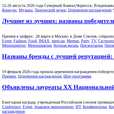
12-26 августа 2026 года Северный Кавказ,Черкесск, Владикавка
Конкурс
,
Музыка
,
Творческий вечер
,
Церемония награждения
,
Лучшие из лучших: названы победител
Премия в цифрах: 28 марта в Москве, в Доме Союзов, собралис
Event
,
Fashion
,
Food
,
IMAX
,
meet-up
,
Meetup
,
Party
,
TV
,
Гастрон
Мероприятие
,
Мероприятия
,
Ночная жизнь
,
Презентация
,
Прем
Названы бренды с лучшей репутацией: и
19 февраля 2026 года прошла церемония награждения победител
Премии
,
Церемония награждения
,
Шоу-программа
Объявлены лауреаты XX Национальной
Ежегодная награда, учрежденная Российским союзом промышл
Conference
,
Event
,
Знаковое мероприятие
,
ИТ
,
Конференции
,
Ко
награждения