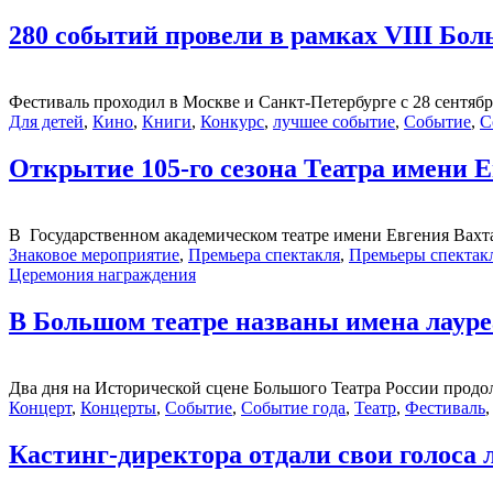
280 событий провели в рамках VIII Бо
Фестиваль проходил в Москве и Санкт-Петербурге с 28 сентября п
Для детей
,
Кино
,
Книги
,
Конкурс
,
лучшее событие
,
Событие
,
С
Открытие 105-го сезона Театра имени 
В Государственном академическом театре имени Евгения Вахта
Знаковое мероприятие
,
Премьера спектакля
,
Премьеры спектак
Церемония награждения
В Большом театре названы имена лауреа
Два дня на Исторической сцене Большого Театра России продо
Концерт
,
Концерты
,
Событие
,
Событие года
,
Театр
,
Фестиваль
Кастинг-директора отдали свои голоса