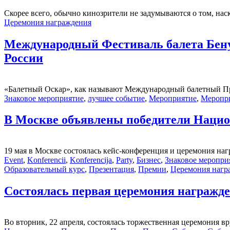
Скорее всего, обычно кинозрители не задумываются о том, наск
Церемония награждения
Международный Фестиваль балета Бенуа
России
«Балетный Оскар», как называют Международный балетный Приз «
Знаковое мероприятие
,
лучшее событие
,
Мероприятие
,
Меропр
В Москве объявлены победители Наци
19 мая в Москве состоялась кейс-конференция и церемония н
Event
,
Konferencii
,
Konferencija
,
Party
,
Бизнес
,
Знаковое меропри
Образовательный курс
,
Презентация
,
Премии
,
Церемония нагр
Состоялась первая церемония награжд
Во вторник, 22 апреля, состоялась торжественная церемония 