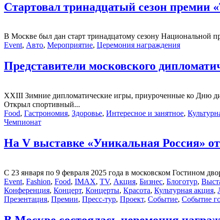
Стартовал тринадцатый сезон премии
В Москве был дан старт тринадцатому сезону Национальной п
Event
,
Авто
,
Мероприятие
,
Церемония награждения
Представители московского дипломатич
XXIII Зимние дипломатические игры, приуроченные ко Дню ди
Открыл спортивный...
Food
,
Гастрономия
,
Здоровье
,
Интересное и занятное
,
Культурн
Чемпионат
На V выставке «Уникальная Россия» о
С 23 января по 9 февраля 2025 года в московском Гостином д
Event
,
Fashion
,
Food
,
IMAX
,
TV
,
Акция
,
Бизнес
,
Блоготур
,
Выст
Конференция
,
Концерт
,
Концерты
,
Красота
,
Культурная акция
,
Презентация
,
Премии
,
Пресс-тур
,
Проект
,
Событие
,
Событие г
В Москве состоялась церемония награж