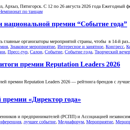
з, Архыз, Пятигорск. C 12 по 26 августа 2026 года Ежегодный ф
Чемпионат по танцам
и национальной премии “Событие года”
ь главные организаторы мероприятий страны, чтобы в 14-й раз..
омия
,
Знаковое мероприятие
,
Интересное и занятное
,
Конгресс
,
К
ии
,
Пресс-тур
,
Салон
,
Событие
,
Событие года
,
Творческий вече
тоги премии Reputation Leaders 2026
ей премии Reputation Leaders 2026 — рейтинга брендов с лучшей
 премии «Директор года»
енников и предпринимателей (РСПП) и Ассоциацией независимы
нференция
,
лучшее событие
,
Медиафорум
,
Мероприятие
,
Мероп