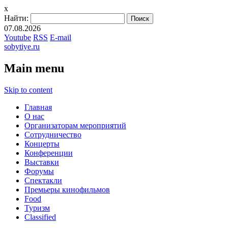
x
Найти:
07.08.2026
Youtube
RSS
E-mail
sobytiye.ru
Main menu
Skip to content
Главная
О нас
Организаторам мероприятий
Сотрудничество
Концерты
Конференции
Выставки
Форумы
Спектакли
Премьеры кинофильмов
Food
Туризм
Сlassified