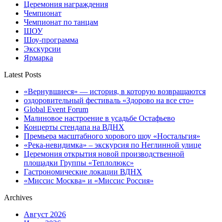
Церемония награждения
Чемпионат
Чемпионат по танцам
ШОУ
Шоу-программа
Экскурсии
Ярмарка
Latest Posts
«Вернувшиеся» — история, в которую возвращаются
оздоровительный фестиваль «Здорово на все сто»
Global Event Forum
Малиновое настроение в усадьбе Остафьево
Концерты стендапа на ВДНХ
Премьера масштабного хорового шоу «Ностальгия»
«Река-невидимка» – экскурсия по Неглинной улице
Церемония открытия новой производственной
площадки Группы «Теплолюкс»
Гастрономические локации ВДНХ
«Миссис Москва» и «Миссис Россия»
Archives
Август 2026