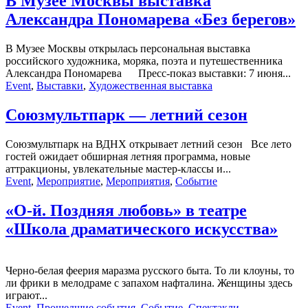
В Музее Москвы выставка
Александра Пономарева «Без берегов»
В Музее Москвы открылась персональная выставка
российского художника, моряка, поэта и путешественника
Александра Пономарева Пресс-показ выставки: 7 июня...
Event
,
Выставки
,
Художественная выставка
Союзмультпарк — летний сезон
Союзмультпарк на ВДНХ открывает летний сезон Все лето
гостей ожидает обширная летняя программа, новые
аттракционы, увлекательные мастер-классы и...
Event
,
Мероприятие
,
Мероприятия
,
Событие
«О-й. Поздняя любовь» в театре
«Школа драматического искусства»
Черно-белая феерия маразма русского быта. То ли клоуны, то
ли фрики в мелодраме с запахом нафталина. Женщины здесь
играют...
Event
,
Прошедшие события
,
Событие
,
Спектакли