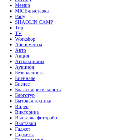
Meetup
MICE-выставка
Party
SHAOLIN CAMP
Trip
TV
Workshop
Абонементы
Авто
Акция
Аттракционы
Аукцион
Безопасность
Биеннале
Бизнес
Благотворительность
Блоготур
Бытовая техника
Видео
Викторина
Выставка фоторабот
Выставки
Гаджет
Гаджеты