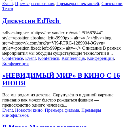
Event
,
Премьера спектакля
,
Премьеры спектаклей
,
Спектакли
,
Театр
Дискуссия EdTech
<div><img src=»https://mc.yandex.ru/watch/51667844″
style=»position:absolute; left:-9999px;» alt=»» /></div><img
src=»https://vk.com/rtrg?p=VK-RTRG-1289904-9Gyvn»
style=»position:fixed; left:-999px;» alt=»»/> Описание В рамках
мероприятия мы обсудим существующие технологии в...
Conference
,
Event
,
Konferencii
,
Konferencija
,
Конференции
,
Конференция
«НЕВИДИМЫЙ МИР» В КИНО С 16
ИЮНЯ
Все мы родом из детства. Скрупулёзно в данной картине
показано как может быстро рождаться фашизм —
превосходство одного человека...
Event
,
Новости кино
,
Премьера фильма
,
Премьеры
кинофильмов