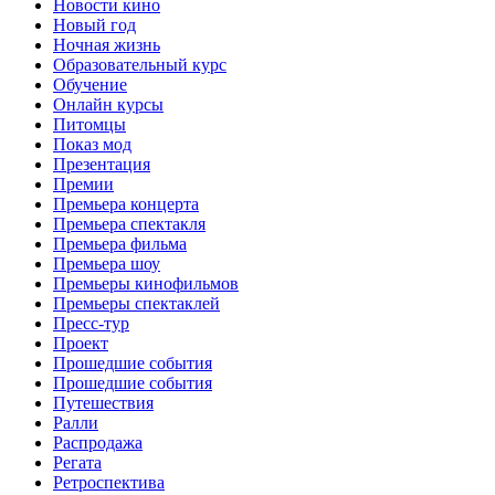
Новости кино
Новый год
Ночная жизнь
Образовательный курс
Обучение
Онлайн курсы
Питомцы
Показ мод
Презентация
Премии
Премьера концерта
Премьера спектакля
Премьера фильма
Премьера шоу
Премьеры кинофильмов
Премьеры спектаклей
Пресс-тур
Проект
Прошедшие события
Прошедшие события
Путешествия
Ралли
Распродажа
Регата
Ретроспектива