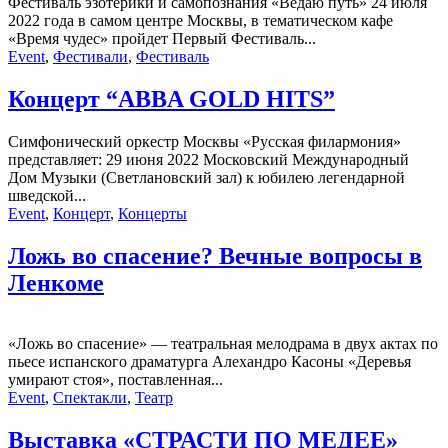
Фестиваль эзотерики и самопознания «Ведаю путь» 24 июля
2022 года в самом центре Москвы, в тематическом кафе
«Время чудес» пройдет Первый Фестиваль...
Event
,
Фестивали
,
Фестиваль
Концерт “ABBA GOLD HITS”
Симфонический оркестр Москвы «Русская филармония»
представляет: 29 июня 2022 Московский Международный
Дом Музыки (Светлановский зал) к юбилею легендарной
шведской...
Event
,
Концерт
,
Концерты
Ложь во спасение? Вечные вопросы в
Ленкоме
«Ложь во спасение» — театральная мелодрама в двух актах по
пьесе испанского драматурга Алехандро Касоны «Деревья
умирают стоя», поставленная...
Event
,
Спектакли
,
Театр
Выставка «СТРАСТИ ПО МЕДЕЕ»