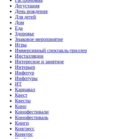
Гастрономия
Дегустация
День рождения
Для детей
Дом
Еда
Здоровье
Знаковое мероприятие
Игры
Иммерсивный спектакль-триллер
Инсталляции
Интересное и занятное
Интерьер
Инфотур
Инфотуры
ИТ
Карнавал
Квест
Квесты
Кино
Кинофестивали
Кинофестиваль
Книги
Конгресс
Конкурс