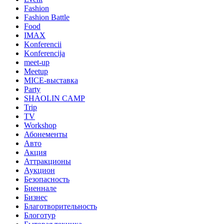
Fashion
Fashion Battle
Food
IMAX
Konferencii
Konferencija
meet-up
Meetup
MICE-выставка
Party
SHAOLIN CAMP
Trip
TV
Workshop
Абонементы
Авто
Акция
Аттракционы
Аукцион
Безопасность
Биеннале
Бизнес
Благотворительность
Блоготур