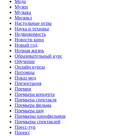
Мода
Музеи
Музыка
Мюзикл
Настольные игры
Наука и техника
Недвижимость
Новости кино
Новый год
Ночная жизнь
Образовательный курс
Обучение
Онлайн курсы
Питомцы
Показ мод
Презентация
Премии
Премьера концерта
Премьера спектакля
Премьера фильма
Премьера шоу
Премьеры кинофильмов
Премьеры спектаклей
Пресс-тур
Проект