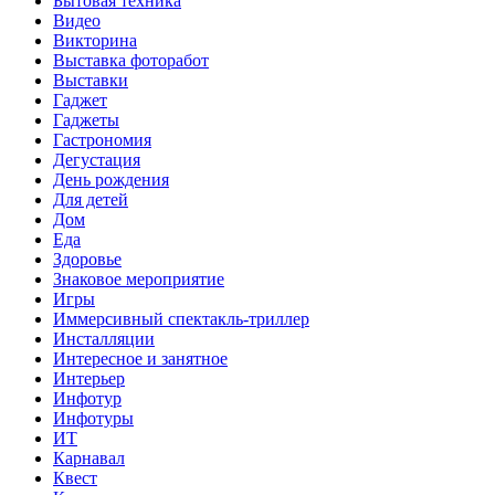
Бытовая техника
Видео
Викторина
Выставка фоторабот
Выставки
Гаджет
Гаджеты
Гастрономия
Дегустация
День рождения
Для детей
Дом
Еда
Здоровье
Знаковое мероприятие
Игры
Иммерсивный спектакль-триллер
Инсталляции
Интересное и занятное
Интерьер
Инфотур
Инфотуры
ИТ
Карнавал
Квест