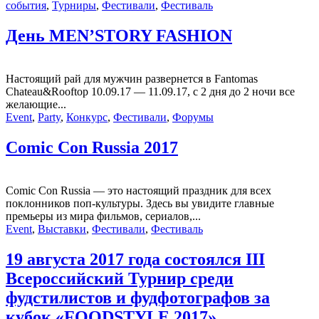
события
,
Турниры
,
Фестивали
,
Фестиваль
День MEN’STORY FASHION
Настоящий рай для мужчин развернется в Fantomas
Chateau&Rooftop 10.09.17 — 11.09.17, с 2 дня до 2 ночи все
желающие...
Event
,
Party
,
Конкурс
,
Фестивали
,
Форумы
Comic Con Russia 2017
Comic Con Russia — это настоящий праздник для всех
поклонников поп-культуры. Здесь вы увидите главные
премьеры из мира фильмов, сериалов,...
Event
,
Выставки
,
Фестивали
,
Фестиваль
19 августа 2017 года состоялся III
Всероссийский Турнир среди
фудстилистов и фудфотографов за
кубок «FOODSTYLE 2017»