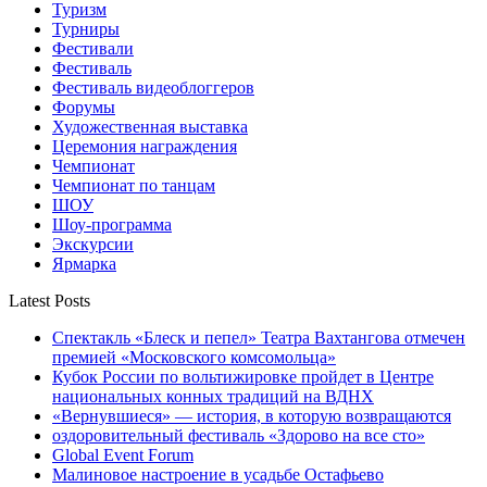
Туризм
Турниры
Фестивали
Фестиваль
Фестиваль видеоблоггеров
Форумы
Художественная выставка
Церемония награждения
Чемпионат
Чемпионат по танцам
ШОУ
Шоу-программа
Экскурсии
Ярмарка
Latest Posts
Спектакль «Блеск и пепел» Театра Вахтангова отмечен
премией «Московского комсомольца»
Кубок России по вольтижировке пройдет в Центре
национальных конных традиций на ВДНХ
«Вернувшиеся» — история, в которую возвращаются
оздоровительный фестиваль «Здорово на все сто»
Global Event Forum
Малиновое настроение в усадьбе Остафьево