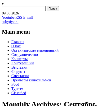
x
Найти:
09.08.2026
Youtube
RSS
E-mail
sobytiye.ru
Main menu
Skip
Главная
to
О нас
content
Организаторам мероприятий
Сотрудничество
Концерты
Конференции
Выставки
Форумы
Спектакли
Премьеры кинофильмов
Food
Туризм
Сlassified
Monthly Archives:
Сентябрь