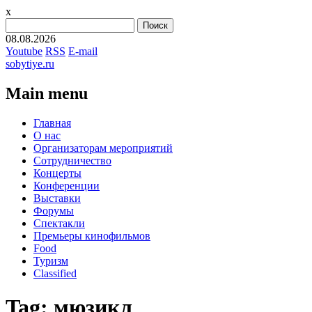
x
Найти:
08.08.2026
Youtube
RSS
E-mail
sobytiye.ru
Main menu
Skip
Главная
to
О нас
content
Организаторам мероприятий
Сотрудничество
Концерты
Конференции
Выставки
Форумы
Спектакли
Премьеры кинофильмов
Food
Туризм
Сlassified
Tag:
мюзикл