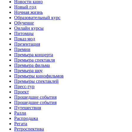
Новости кино
Новый год
Ночная жизнь
Образовательный курс
Обучение
Онлайн курсы
Питомцы
Показ мод
Презентация
Премии
Премьера концерта
Премьера спектакля
Премьера фильма
Премьера шоу
Премьеры кинофильмов
Премьеры спектаклей
Пресс-тур
Проект
Прошедшие события
Прошедшие события
Путешествия
Ралли
Распродажа
Регата
Ретроспектива