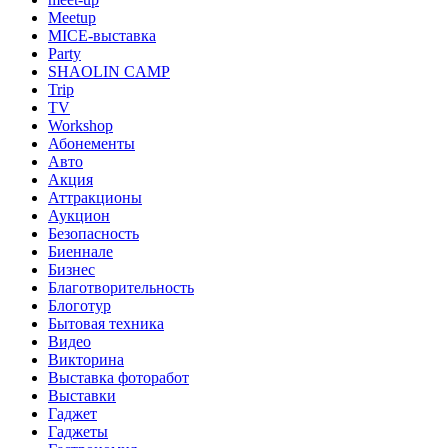
Meetup
MICE-выставка
Party
SHAOLIN CAMP
Trip
TV
Workshop
Абонементы
Авто
Акция
Аттракционы
Аукцион
Безопасность
Биеннале
Бизнес
Благотворительность
Блоготур
Бытовая техника
Видео
Викторина
Выставка фоторабот
Выставки
Гаджет
Гаджеты