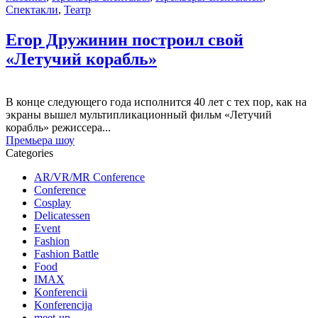
Спектакли
,
Театр
Егор Дружинин построил свой
«Летучий корабль»
В конце следующего года исполнится 40 лет с тех пор, как на
экраны вышел мультипликационный фильм «Летучий
корабль» режиссера...
Премьера шоу
Categories
AR/VR/MR Conference
Conference
Cosplay
Delicatessen
Event
Fashion
Fashion Battle
Food
IMAX
Konferencii
Konferencija
meet-up