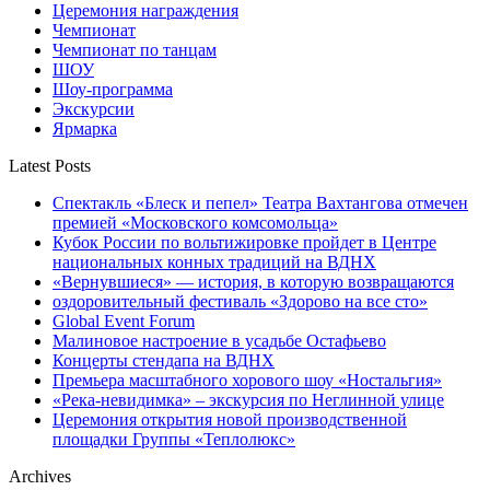
Церемония награждения
Чемпионат
Чемпионат по танцам
ШОУ
Шоу-программа
Экскурсии
Ярмарка
Latest Posts
Спектакль «Блеск и пепел» Театра Вахтангова отмечен
премией «Московского комсомольца»
Кубок России по вольтижировке пройдет в Центре
национальных конных традиций на ВДНХ
«Вернувшиеся» — история, в которую возвращаются
оздоровительный фестиваль «Здорово на все сто»
Global Event Forum
Малиновое настроение в усадьбе Остафьево
Концерты стендапа на ВДНХ
Премьера масштабного хорового шоу «Ностальгия»
«Река-невидимка» – экскурсия по Неглинной улице
Церемония открытия новой производственной
площадки Группы «Теплолюкс»
Archives