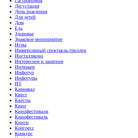
Гастрономия
Дегустация
День рождения
Для детей
Дом
Еда
Здоровье
Знаковое мероприятие
Игры
Иммерсивный спектакль-триллер
Инсталляции
Интересное и занятное
Интерьер
Инфотур
Инфотуры
ИТ
Карнавал
Квест
Квесты
Кино
Кинофестивали
Кинофестиваль
Книги
Конгресс
Конкурс