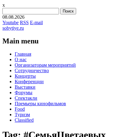
x
Найти:
08.08.2026
Youtube
RSS
E-mail
sobytiye.ru
Main menu
Skip
Главная
to
О нас
content
Организаторам мероприятий
Сотрудничество
Концерты
Конференции
Выставки
Форумы
Спектакли
Премьеры кинофильмов
Food
Туризм
Сlassified
Tag:
#СемьяЦветаевых