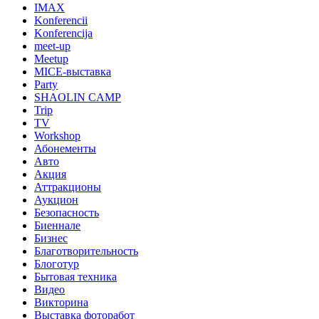
IMAX
Konferencii
Konferencija
meet-up
Meetup
MICE-выставка
Party
SHAOLIN CAMP
Trip
TV
Workshop
Абонементы
Авто
Акция
Аттракционы
Аукцион
Безопасность
Биеннале
Бизнес
Благотворительность
Блоготур
Бытовая техника
Видео
Викторина
Выставка фоторабот