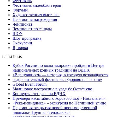
Фестиваль
Фестиваль видеоблоггеров
Форумы
Художественная выставка
Церемония награждения
Чемпионат
Чемпионат по танцам
ШОУ
Шоу-программа
Экскурсии
Ярмарка
Latest Posts
Кубок России по вольтижировке пройдет в Центре
национальных конных традиций на ВДНХ
«Вернувшиеся» — история, в которую возвращаются
оздоровительный фестиваль «Здорово на все сто»
Global Event Forum
Малиновое настроение в усадьбе Остафьево
Концерты стендапа на ВДНХ
Премьера масштабного хорового шоу «Ностальгия»
«Река-невидимка» – экскурсия по Неглинной улице
Церемония открытия новой производственной
площадки Группы «Теплолюкс»