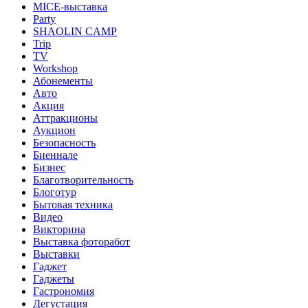
MICE-выставка
Party
SHAOLIN CAMP
Trip
TV
Workshop
Абонементы
Авто
Акция
Аттракционы
Аукцион
Безопасность
Биеннале
Бизнес
Благотворительность
Блоготур
Бытовая техника
Видео
Викторина
Выставка фоторабот
Выставки
Гаджет
Гаджеты
Гастрономия
Дегустация