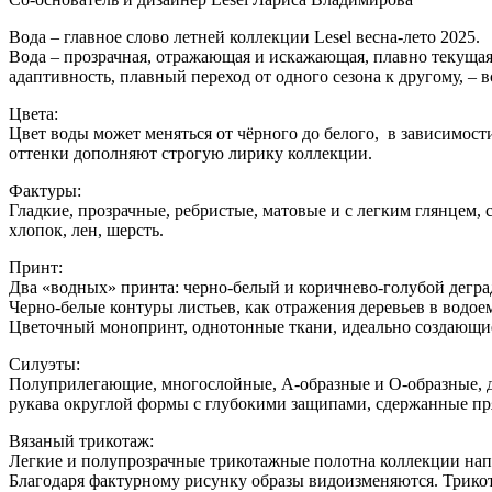
Вода – главное слово летней коллекции Lesel весна-лето 2025.
Вода – прозрачная, отражающая и искажающая, плавно текущая,
адаптивность, плавный переход от одного сезона к другому, – 
Цвета:
Цвет воды может меняться от чёрного до белого, в зависимост
оттенки дополняют строгую лирику коллекции.
Фактуры:
Гладкие, прозрачные, ребристые, матовые и с легким глянцем,
хлопок, лен, шерсть.
Принт:
Два «водных» принта: черно-белый и коричнево-голубой дегра
Черно-белые контуры листьев, как отражения деревьев в водое
Цветочный монопринт, однотонные ткани, идеально создающи
Силуэты:
Полуприлегающие, многослойные, А-образные и О-образные, д
рукава округлой формы с глубокими защипами, сдержанные пр
Вязаный трикотаж:
Легкие и полупрозрачные трикотажные полотна коллекции напо
Благодаря фактурному рисунку образы видоизменяются. Трикот