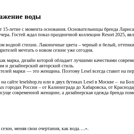
ражение воды
т 15-летие с момента основания. Основательницы бренда Ларис
вечера. Гостей ждал показ праздничной коллекции Resort 2025, 
ом водной стихии. Лаконичные цвета – черный и белый, оттенки
рителей мечтать о новом сезоне уже сегодня.
я как марка, дизайн которой обладает лучшими качествами совре
м и дизайнерский авторский стиль.
оздателей марки — это женщина. Поэтому Lesel всегда ставит на
а сайте leselshop.ru или в двух бутиках Lesel в Москве – на Бо
пных городах России – от Калиниграда до Хабаровска, от Краснода
исуще современной женщине, а дизайнерская одежда бренда помог
 сезон, меняя свои очертания, как вода….».