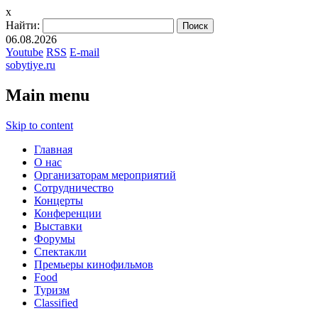
x
Найти:
06.08.2026
Youtube
RSS
E-mail
sobytiye.ru
Main menu
Skip to content
Главная
О нас
Организаторам мероприятий
Сотрудничество
Концерты
Конференции
Выставки
Форумы
Спектакли
Премьеры кинофильмов
Food
Туризм
Сlassified