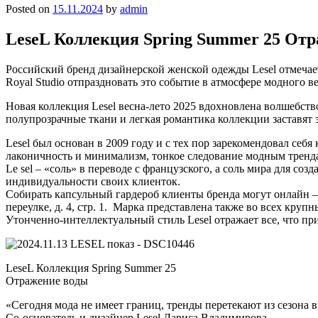
Posted on
15.11.2024
by
admin
LeseL Коллекция Spring Summer 25 От
Российский бренд дизайнерской женской одежды Lesel отмечае
Royal Studio отпраздновать это событие в атмосфере модного 
Новая коллекция Lesel весна-лето 2025 вдохновлена волшебств
полупрозрачные ткани и легкая романтика коллекции заставят з
Lesel был основан в 2009 году и с тех пор зарекомендовал себ
лаконичность и минимализм, тонкое следование модным тренда
Le sel – «соль» в переводе с французского, а соль мира для с
индивидуальности своих клиенток.
Собирать капсульный гардероб клиенты бренда могут онлайн – н
переулке, д. 4, стр. 1. Марка представлена также во всех кру
Утонченно-интеллектуальный стиль Lesel отражает все, что пр
LeseL Коллекция Spring Summer 25
Отражение воды
«Сегодня мода не имеет границ, тренды перетекают из сезона в
Со-основатель и дизайнер Lesel Лариса Владимирова