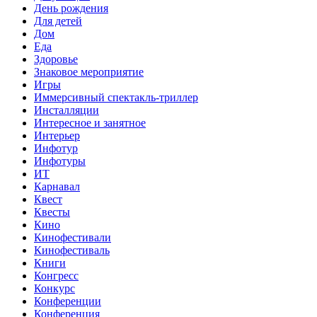
День рождения
Для детей
Дом
Еда
Здоровье
Знаковое мероприятие
Игры
Иммерсивный спектакль-триллер
Инсталляции
Интересное и занятное
Интерьер
Инфотур
Инфотуры
ИТ
Карнавал
Квест
Квесты
Кино
Кинофестивали
Кинофестиваль
Книги
Конгресс
Конкурс
Конференции
Конференция