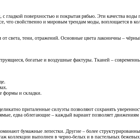
 с гладкой поверхностью и покрытая рябью. Эти качества воды п
все, что свойственно и мировым трендам моды, воплощается в кол
и от света, тени, отражений. Основные цвета лаконичны – чёрн
 струящиеся, богатые и воздушные фактуры. Тканей – современны
де.
мах.
е формы и складки.
еликатно приталенные силуэты позволяют сохранять уверенност
ямые, едва облегающие – каждый вариант позволяет движениям 
минают бумажные лепестки. Другие – более структурированные, 
аж коллекции выполнен в черно-белых и в пастельных бежевых, 