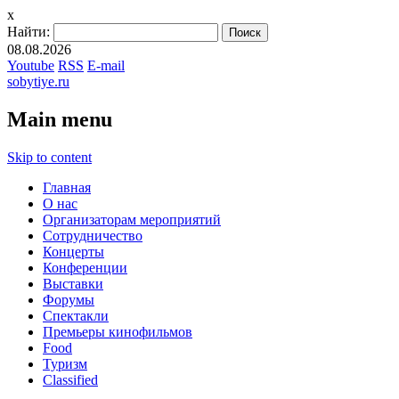
x
Найти:
08.08.2026
Youtube
RSS
E-mail
sobytiye.ru
Main menu
Skip to content
Главная
О нас
Организаторам мероприятий
Сотрудничество
Концерты
Конференции
Выставки
Форумы
Спектакли
Премьеры кинофильмов
Food
Туризм
Сlassified