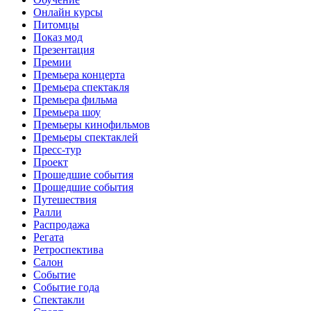
Онлайн курсы
Питомцы
Показ мод
Презентация
Премии
Премьера концерта
Премьера спектакля
Премьера фильма
Премьера шоу
Премьеры кинофильмов
Премьеры спектаклей
Пресс-тур
Проект
Прошедшие события
Прошедшие события
Путешествия
Ралли
Распродажа
Регата
Ретроспектива
Салон
Событие
Событие года
Спектакли