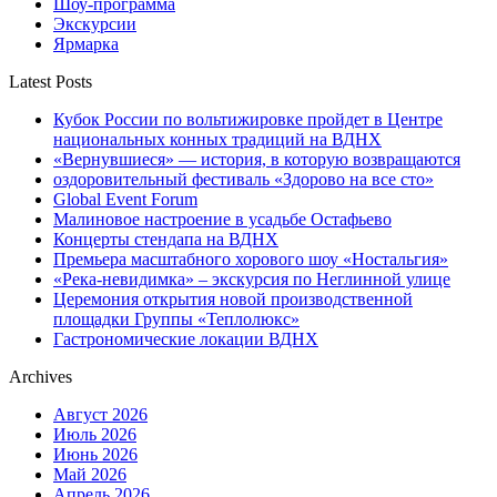
Шоу-программа
Экскурсии
Ярмарка
Latest Posts
Кубок России по вольтижировке пройдет в Центре
национальных конных традиций на ВДНХ
«Вернувшиеся» — история, в которую возвращаются
оздоровительный фестиваль «Здорово на все сто»
Global Event Forum
Малиновое настроение в усадьбе Остафьево
Концерты стендапа на ВДНХ
Премьера масштабного хорового шоу «Ностальгия»
«Река-невидимка» – экскурсия по Неглинной улице
Церемония открытия новой производственной
площадки Группы «Теплолюкс»
Гастрономические локации ВДНХ
Archives
Август 2026
Июль 2026
Июнь 2026
Май 2026
Апрель 2026