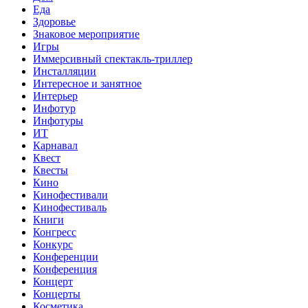
Еда
Здоровье
Знаковое мероприятие
Игры
Иммерсивный спектакль-триллер
Инсталляции
Интересное и занятное
Интерьер
Инфотур
Инфотуры
ИТ
Карнавал
Квест
Квесты
Кино
Кинофестивали
Кинофестиваль
Книги
Конгресс
Конкурс
Конференции
Конференция
Концерт
Концерты
Косметика