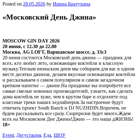
Posted on
28.05.2026
by
Ирина Братухина
«Московский День Джина»
MOSCOW GIN DAY 2026
20 июня, с 12.30 до 22.00
Москва, AG LOFT, Варшавское шоссе, д. 33с3
20 июня состоится Московский день джина — праздник для
всех, кто любит лето, освежающие коктейли и классную
музыку.Теплым июньским днем мы собираем для вас в одном
месте десятки джинов, делаем вкусные освежающие коктейли
и рассказываем о самом популярном и самом загадочном
крепком напитке — джине.На празднике вы попробуете все
самые смелые новинки производителей, узнаете, как сделать
дома коктейль не хуже, чем в крутом баре и отдохнете под
классные треки наших хедлайнеров.За настроение будут
отвечать проект South Banch и DJ NUZHDIN.Впрочем, не
будем рассказывать все сразу. Сюрпризов будет много.Ждем
всех на Московском Дне Джина!Джин — это наша дЖИЗНЬ!
18+
Event
,
Дегустация
,
Еда
,
ШОУ