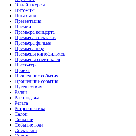
Онлайн курсы
Питомцы
Показ мод
Презентация
Премии
Премьера концерта
Премьера спектакля
Премьера фильма
Премьера шоу
Премьеры кинофильмов
Премьеры спектаклей
Пресс-тур
Проект
Прошедшие события
Прошедшие события
Путешествия
Ралли
Распродажа
Регата
Ретроспектива
Салон
Событие
Событие года
Спектакли
Спорт