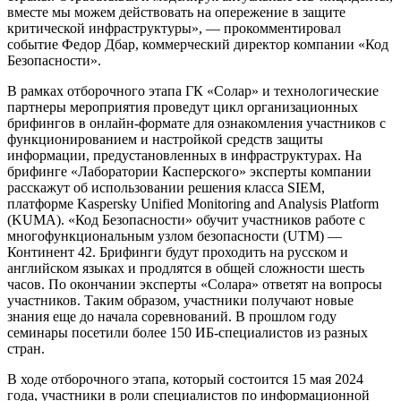
вместе мы можем действовать на опережение в защите
критической инфраструктуры», — прокомментировал
событие Федор Дбар, коммерческий директор компании «Код
Безопасности».
В рамках отборочного этапа ГК «Солар» и технологические
партнеры мероприятия проведут цикл организационных
брифингов в онлайн-формате для ознакомления участников с
функционированием и настройкой средств защиты
информации, предустановленных в инфраструктурах. На
брифинге «Лаборатории Касперского» эксперты компании
расскажут об использовании решения класса SIEM,
платформе Kaspersky Unified Monitoring and Analysis Platform
(KUMA). «Код Безопасности» обучит участников работе с
многофункциональным узлом безопасности (UTM) —
Континент 42. Брифинги будут проходить на русском и
английском языках и продлятся в общей сложности шесть
часов. По окончании эксперты «Солара» ответят на вопросы
участников. Таким образом, участники получают новые
знания еще до начала соревнований. В прошлом году
семинары посетили более 150 ИБ-специалистов из разных
стран.
В ходе отборочного этапа, который состоится 15 мая 2024
года, участники в роли специалистов по информационной