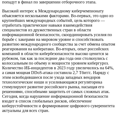
попадут в финал по завершении отборочного этапа.
Высокий интерес к Международному киберчемпионату
объясняется несколькими факторами. Во-первых, это одно из
крупнейших международных событий, цель которого —
отработать практические навыки взаимодействия
специалистов из дружественных стран в области
информационной безопасности, скоординировать усилия по
борьбе с хакерами на мировом уровне и способствовать
развитию международного сообщества за счет обмена опытом
реагирования на кибератаки. Во-вторых, опыт российских
компаний в области кибербезопасности высоко ценится за
рубежом, так как за последние два года они столкнулись с
колоссальным по объему и мощности уровнем кибергуроз.
Количество ИБ-инцидентов в 2023 году увеличилось на 64%,
а самая мощная DDoS-атака составила 2,7 Тбит/с. Наряду с
этим освободившиеся после ухода западных вендоров
технологические ниши и усиливающаяся регуляторика
стимулируют развитие российского рынка, насыщая его
решениями, способными защитить от самых сложных атак.
Сегодня, когда нарушение информационной безопасности
входит в список глобальных рисков, обеспечение
киберустойчивости и формирование цифрового суверенитета
актуальны для всех стран.