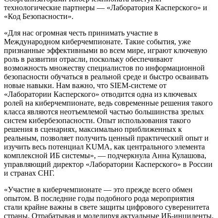
технологические партнеры — «Лаборатория Касперского» и
«Код Безопасности».
«Для нас огромная честь принимать участие в
Международном киберчемпионате. Такие события, уже
признанные эффективными во всем мире, играют ключевую
роль в развитии отрасли, поскольку обеспечивают
возможность множеству специалистов по информационной
безопасности обучаться в реальной среде и быстро осваивать
новые навыки. Нам важно, что SIEM-системе от
«Лаборатории Касперского» отводится одна из ключевых
ролей на киберчемпионате, ведь современные решения такого
класса являются неотъемлемой частью большинства зрелых
систем кибербезопасности. Опыт использования такого
решения в сценариях, максимально приближенных к
реальным, позволяет получить ценный практический опыт и
изучить весь потенциал KUMA, как центрального элемента
комплексной ИБ системы», — подчеркнула Анна Кулашова,
управляющий директор «Лаборатории Касперского» в России
и странах СНГ.
«Участие в киберчемпионате — это прежде всего обмен
опытом. В последние годы подобного рода мероприятия
стали крайне важны в свете защиты цифрового суверенитета
страны. Отрабатывая и моделируя актуальные ИБ-инциденты,