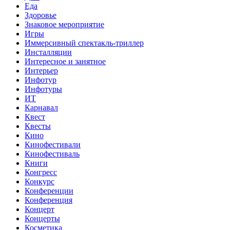
Еда
Здоровье
Знаковое мероприятие
Игры
Иммерсивный спектакль-триллер
Инсталляции
Интересное и занятное
Интерьер
Инфотур
Инфотуры
ИТ
Карнавал
Квест
Квесты
Кино
Кинофестивали
Кинофестиваль
Книги
Конгресс
Конкурс
Конференции
Конференция
Концерт
Концерты
Косметика