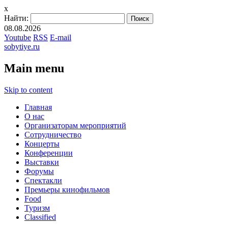
x
Найти:
08.08.2026
Youtube
RSS
E-mail
sobytiye.ru
Main menu
Skip to content
Главная
О нас
Организаторам мероприятий
Сотрудничество
Концерты
Конференции
Выставки
Форумы
Спектакли
Премьеры кинофильмов
Food
Туризм
Сlassified