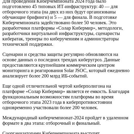
Для проведения Киберчемпионата 2024 года было
подготовлено 45 типовых ИТ-инфраструктур: 40 — для
отборочного этапа (на двух из них будут организованы
обучающие брифинги) и 5 — для финала. В подготовке
Киберчемпионата задействовано более 50 человек. Это
разработчики платформы «Солар Кибермир», методологи,
разработчики виртуальной инфраструктуры, сценаристы
кибератак, тренеры по киберучениям и администраторы
технической поддержки.
Сценарии и средства защиты регулярно обновляются на
основе данных о последних трендах киберугроз. Данные
предоставляются крупнейшим коммерческим центром
мониторинга и реагирования Solar JSOC, который ежедневно
анализирует более 200 млрд ИБ-событий.
Еще одной отличительной чертой киберполигона на
платформе «Солар Кибермир» является ее емкость. Благодаря
функциональным возможностям платформы во время
отборочного этапа 2023 года в киберпротивостоянии
одновременно участвовали более 200 человек.
Международный киберчемпионат-2024 пройдет в удаленном
формате в два этапа: отборочный и финальный.
Соорганизаторами Киберчемпионата выступят