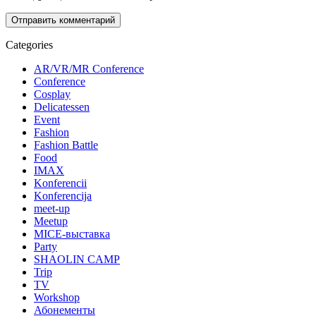
Categories
AR/VR/MR Conference
Conference
Cosplay
Delicatessen
Event
Fashion
Fashion Battle
Food
IMAX
Konferencii
Konferencija
meet-up
Meetup
MICE-выставка
Party
SHAOLIN CAMP
Trip
TV
Workshop
Абонементы