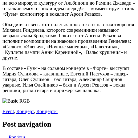
на всю мировую культуру от Альбинони до Рамина Джавади –
отталкиваемся от них и идем вперед!» — комментирует стиль
«Яузы» композитор и вокалист Арсен Ревазов.
Объединяют весь этот полет жанров тексты на стихотворения
Михаила Генделева, которого современники называют
«израильским Бродским». Рок-секстет Арсена Ревазова
исполнит композиции на знаковые произведения Генделева:
«Салют», «Элегия», «Ночные маневры», «Палестина»,
«Куплеты памяти Анны Карениной», «Вальс крушения» и
другие.
В составе «Яузы» на сольном концерте в «Форте» выступят
Мария Сулимова – клавишные, Евгений Пастухов – лидер-
гитара, Олег Сулимов – бас-гитара, Александр Смирнов –
ударные, Илья Олейников – баян и Арсен Ревазов – вокал,
реплики, ритм-гитара и дирижерская палочка.
Event
,
Концерт
,
Концерты
Post navigation
← Previous