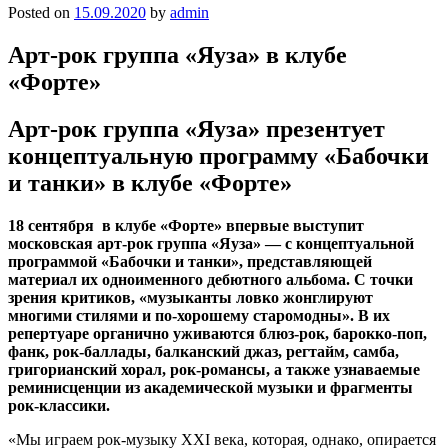
Posted on
15.09.2020
by
admin
Арт-рок группа «Яуза» в клубе
«Форте»
Арт-рок группа «Яуза» презентует
концептуальную программу «Бабочки
и танки» в клубе «Форте»
18 сентября в клубе «Форте» впервые выступит
московская арт-рок группа «Яуза» — с концептуальной
программой «Бабочки и танки», представляющей
материал их одноименного дебютного альбома. С точки
зрения критиков, «музыканты ловко жонглируют
многими стилями и по-хорошему старомодны». В их
репертуаре органично уживаются блюз-рок, барокко-поп,
фанк, рок-баллады, балканский джаз, регтайм, самба,
григорианский хорал, рок-романсы, а также узнаваемые
реминисценции из академической музыки и фрагменты
рок-классики.
«Мы играем рок-музыку XXI века, которая, однако, опирается