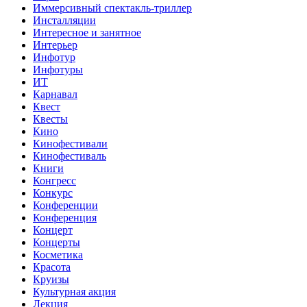
Иммерсивный спектакль-триллер
Инсталляции
Интересное и занятное
Интерьер
Инфотур
Инфотуры
ИТ
Карнавал
Квест
Квесты
Кино
Кинофестивали
Кинофестиваль
Книги
Конгресс
Конкурс
Конференции
Конференция
Концерт
Концерты
Косметика
Красота
Круизы
Культурная акция
Лекция