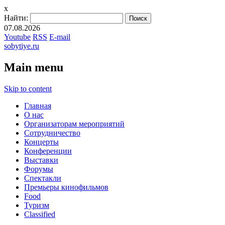
x
Найти:
07.08.2026
Youtube
RSS
E-mail
sobytiye.ru
Main menu
Skip to content
Главная
О нас
Организаторам мероприятий
Сотрудничество
Концерты
Конференции
Выставки
Форумы
Спектакли
Премьеры кинофильмов
Food
Туризм
Сlassified