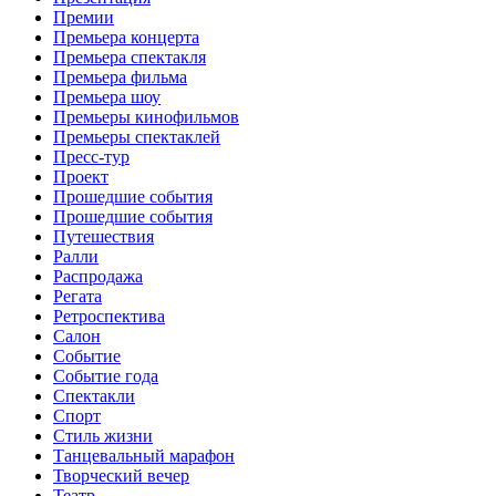
Премии
Премьера концерта
Премьера спектакля
Премьера фильма
Премьера шоу
Премьеры кинофильмов
Премьеры спектаклей
Пресс-тур
Проект
Прошедшие события
Прошедшие события
Путешествия
Ралли
Распродажа
Регата
Ретроспектива
Салон
Событие
Событие года
Спектакли
Спорт
Стиль жизни
Танцевальный марафон
Творческий вечер
Театр