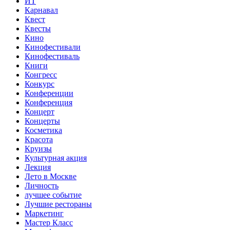
ИТ
Карнавал
Квест
Квесты
Кино
Кинофестивали
Кинофестиваль
Книги
Конгресс
Конкурс
Конференции
Конференция
Концерт
Концерты
Косметика
Красота
Круизы
Культурная акция
Лекция
Лето в Москве
Личность
лучшее событие
Лучшие рестораны
Маркетинг
Мастер Класс