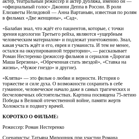
актёр, театральный режиссёр и актёр дубляжа, именно он —
«официальный голос» Джонни Деппа в России. В роли
Елизаветы Нелидовой — Анна Вартаньян, известная по ролям
в фильмах «Две женщины», «Сад».
«Балабан знал, что ждёт его пациентов, которые, с точки
зрения идеологии Третьего рейха, являются «ущербным
человеческим материалом» и подлежат уничтожению. Знал,
какая участь ждёт и его, еврея и гуманиста. И тем не менее,
остался на оккупированной территории», — рассказывает
Роман Нестеренко (режиссер фильмов и сериалов «Дорогая
Маша Березина», «Обреченная стать звездой», «Ставка на
жизнь», «Чужое гнездо» и другие).
«Клятва» — это фильм о любви и верности. История о
торжестве и силе духа. О возможности сохранить в себе
гуманное, человеческое начало даже в самых трагических и
бесчеловечных обстоятельствах. Картина посвящена 75-летию
Победы в Великой отечественной войне, памяти жертв
Холокоста и подвигу врачей.
КОРОТКО О ФИЛЬМЕ:
Режиссер: Роман Нестеренко
Сценаристы: Татьяна Мирошник при участии Романа