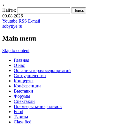
x
Найти:
09.08.2026
Youtube
RSS
E-mail
sobytiye.ru
Main menu
Skip to content
Главная
О нас
Организаторам мероприятий
Сотрудничество
Концерты
Конференции
Выставки
Форумы
Спектакли
Премьеры кинофильмов
Food
Туризм
Сlassified