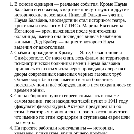
В основе сценария — реальные события. Кроме Наума
Балабана и его жены, в картине присутствуют и другие
исторические персонажи. Николай Эльяш — ученик
Наума Балабана, впоследствии стал историком театра,
критиком и педагогом ГИТИСа. Марина Евгеньевна
Йогансон — врач, выжившая после уничтожения
больницы, именно она последняя видела Балабанов
живыми. Дед Брайер — пациент, которого Наум
вылечил от алкоголизма.
Съёмки проходили в Крыму — Ялте, Севастополе и
Симферополе. От идеи снять весь фильм на территории
психиатрической больницы имени Наума Балабана
пришлось отказаться из-за через проходящих через все
дворы современных навесных чёрных газовых труб.
Однако морг был снят именно в этой больнице,
поскольку почти всё оборудование в нем сохранилось со
времён войны.
Сцена сборного пункта евреев снималась в том же
самом здании, где и находился такой пункт в 1941 году
(факультет физкультуры). Актёров предупредили об
этом. Некоторым становилось плохо от осознания того,
что именно по этим коридорам и ступенькам евреи шли
на смерть.
На проекте работали консультанты — историки,
краеведы, психиатры, врачи общего профиля,