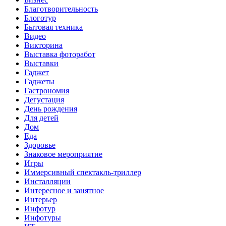
Благотворительность
Блоготур
Бытовая техника
Видео
Викторина
Выставка фоторабот
Выставки
Гаджет
Гаджеты
Гастрономия
Дегустация
День рождения
Для детей
Дом
Еда
Здоровье
Знаковое мероприятие
Игры
Иммерсивный спектакль-триллер
Инсталляции
Интересное и занятное
Интерьер
Инфотур
Инфотуры