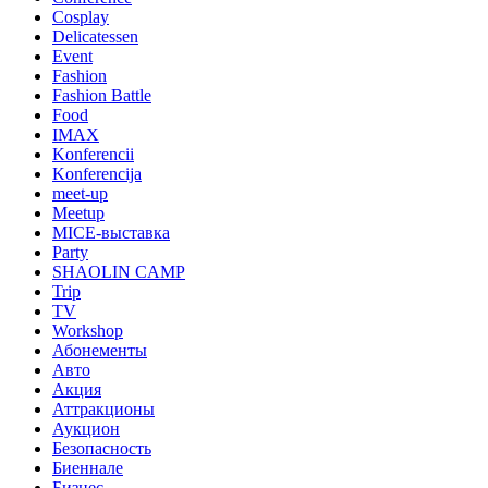
Cosplay
Delicatessen
Event
Fashion
Fashion Battle
Food
IMAX
Konferencii
Konferencija
meet-up
Meetup
MICE-выставка
Party
SHAOLIN CAMP
Trip
TV
Workshop
Абонементы
Авто
Акция
Аттракционы
Аукцион
Безопасность
Биеннале
Бизнес