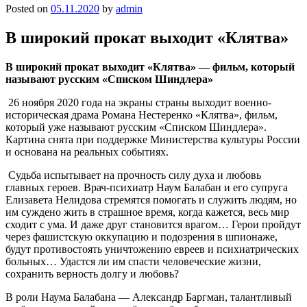
Posted on
05.11.2020
by
admin
В широкий прокат выходит «Клятва»
В широкий прокат выходит «Клятва» — фильм, который
называют русским «Списком Шиндлера»
26 ноября 2020 года на экраны страны выходит военно-
историческая драма Романа Нестеренко «Клятва», фильм,
который уже называют русским «Списком Шиндлера».
Картина снята при поддержке Министерства культуры России
и основана на реальных событиях.
Судьба испытывает на прочность силу духа и любовь
главных героев. Врач-психиатр Наум Балабан и его супруга
Елизавета Нелидова стремятся помогать и служить людям, но
им суждено жить в страшное время, когда кажется, весь мир
сходит с ума. И даже друг становится врагом… Герои пройдут
через фашистскую оккупацию и подозрения в шпионаже,
будут противостоять уничтожению евреев и психиатрических
больных… Удастся ли им спасти человеческие жизни,
сохранить верность долгу и любовь?
В роли Наума Балабана — Александр Баргман, талантливый