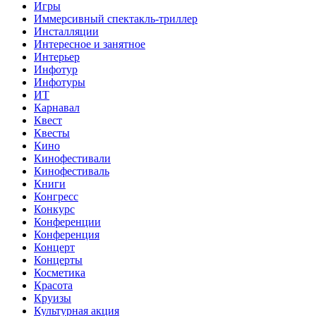
Игры
Иммерсивный спектакль-триллер
Инсталляции
Интересное и занятное
Интерьер
Инфотур
Инфотуры
ИТ
Карнавал
Квест
Квесты
Кино
Кинофестивали
Кинофестиваль
Книги
Конгресс
Конкурс
Конференции
Конференция
Концерт
Концерты
Косметика
Красота
Круизы
Культурная акция