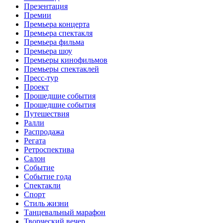
Презентация
Премии
Премьера концерта
Премьера спектакля
Премьера фильма
Премьера шоу
Премьеры кинофильмов
Премьеры спектаклей
Пресс-тур
Проект
Прошедшие события
Прошедшие события
Путешествия
Ралли
Распродажа
Регата
Ретроспектива
Салон
Событие
Событие года
Спектакли
Спорт
Стиль жизни
Танцевальный марафон
Творческий вечер