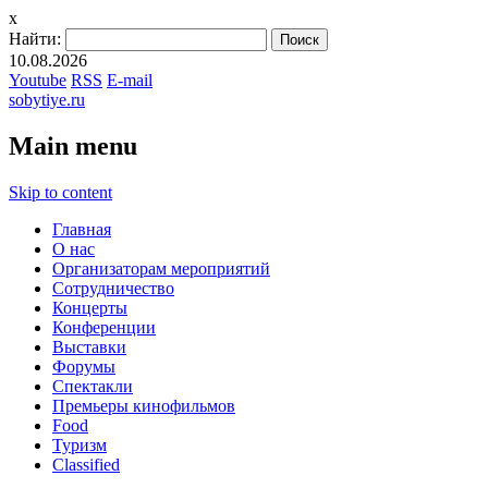
x
Найти:
10.08.2026
Youtube
RSS
E-mail
sobytiye.ru
Main menu
Skip to content
Главная
О нас
Организаторам мероприятий
Сотрудничество
Концерты
Конференции
Выставки
Форумы
Спектакли
Премьеры кинофильмов
Food
Туризм
Сlassified