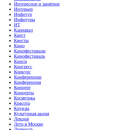
Интересное и занятное
Интерьер
Инфотур
Инфотуры
ИТ
Карнавал
Квест
Квесты
Кино
Кинофестивали
Кинофестиваль
Книги
Конгресс
Конкурс
Конференции
Конференция
Концерт
Концерты
Косметика
Красота
Круизы
Культурная акция
Лекция
Лето в Москве
Личность