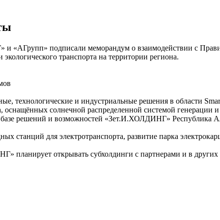
ты
 и «АГрупп» подписали меморандум о взаимодействии с Прави
 экологического транспорта на территории региона.
мов
, технологические и индустриальные решения в области Smart 
та, оснащённых солнечной распределенной системой генерации и
а базе решений и возможностей «Зет.И.ХОЛДИНГ» Республика А
дных станций для электротранспорта, развитие парка электрока
НГ» планирует открывать субхолдинги с партнерами и в других