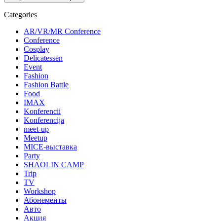
Categories
AR/VR/MR Conference
Conference
Cosplay
Delicatessen
Event
Fashion
Fashion Battle
Food
IMAX
Konferencii
Konferencija
meet-up
Meetup
MICE-выставка
Party
SHAOLIN CAMP
Trip
TV
Workshop
Абонементы
Авто
Акция