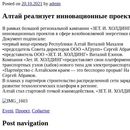
Posted on
20.10.2021
by
admin
Алтай реализует инновационные проек
В рамках большой региональной кампании «ЗЕТ. И. ХОЛДИНГ»
инновационных проектов в сфере возобновляемой энергетики и
Документ подписали:
•первый вице-премьер Республики Алтай Виталий Махалов
•председатель Совета директоров ООО «АГрупп» Сергей Абра
•представитель ООО «ЗЕТ. И. ХОЛДИНГ» Виталий Езопов.
Компания «Зет. И. ХОЛДИНГ»предоставляет свои платформенные
транспортных узлов (хабов) нового типа для электротранспор
«Партнёрство с Алтайским краем — это бесспорно прорыв! Н
Сергей Абрамов.
В планах у партнёров строительство распределенной сети заря
развитие технологических платформ в регионе.
Алтай стал стартовой точкой взаимодействия. «ЗЕТ. И. ХОЛДИ
Event
,
Проект
,
Событие
Post navigation