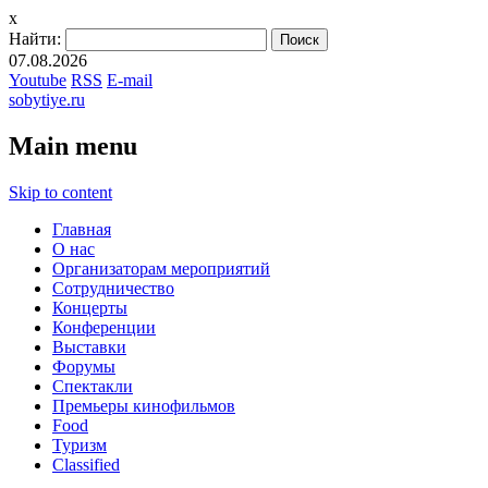
x
Найти:
07.08.2026
Youtube
RSS
E-mail
sobytiye.ru
Main menu
Skip to content
Главная
О нас
Организаторам мероприятий
Сотрудничество
Концерты
Конференции
Выставки
Форумы
Спектакли
Премьеры кинофильмов
Food
Туризм
Сlassified