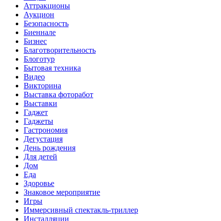
Аттракционы
Аукцион
Безопасность
Биеннале
Бизнес
Благотворительность
Блоготур
Бытовая техника
Видео
Викторина
Выставка фоторабот
Выставки
Гаджет
Гаджеты
Гастрономия
Дегустация
День рождения
Для детей
Дом
Еда
Здоровье
Знаковое мероприятие
Игры
Иммерсивный спектакль-триллер
Инсталляции