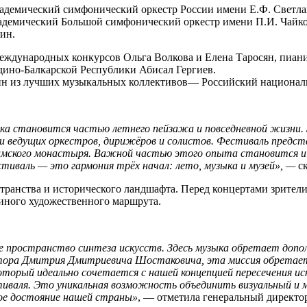
адемический симфонический оркестр России имени Е.Ф. Светлано
кадемический Большой симфонический оркестр имени П.И. Чай
дин.
 международных конкурсов Ольга Волкова и Елена Таросян, пиа
дино-Балкарской Республики Абисал Гергиев.
один из лучших музыкальных коллективов— Российский национа
ка становится частью летнего пейзажа и повседневной жизни.
нии ведущих оркестров, дирижёров и солистов. Фестиваль пред
имского монастыря. Важной частью этого опыта становится и
тиваль — это гармония трёх начал: лето, музыка и музей», —
с
транства и исторического ландшафта.​ Перед концертами зрител
иного художественного маршрута.
ое пространство синтеза искусств. Здесь музыка обретает допо
озитора Дмитрия Дмитриевича Шостаковича, эта миссия обрета
, который идеально сочетается с нашей концепцией пересечения 
валя. Это уникальная возможность объединить визуальный и му
ное достояние нашей страны»
, — отметила генеральный директ