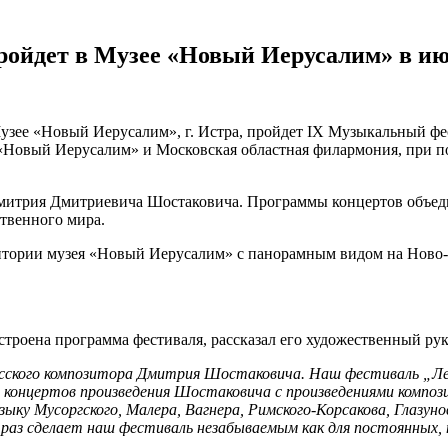
ройдет в Музее «Новый Иерусалим» в и
узее «Новый Иерусалим», г. Истра, пройдет IX Музыкальный фе
 «Новый Иерусалим» и Московская областная филармония, при 
Дмитрия Дмитриевича Шостаковича.​ Программы концертов объед
твенного мира.​
итории музея «Новый Иерусалим» с панорамным видом на Ново-
строена программа фестиваля, рассказал его художественный ру
русского композитора Дмитрия Шостаковича. Наш фестиваль „Ле
 концертов произведения Шостаковича с произведениями композ
у Мусоргского, Малера, Вагнера, Римского-Корсакова, Глазунов
 раз сделает наш фестиваль незабываемым как для постоянных, т