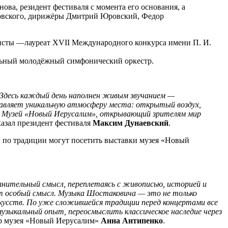
ва, резидент фестиваля с момента его основания, а
ковского, дирижёры Дмитрий Юровский, Федор
нисты —лауреат XVII Международного конкурса имени П. И.
льный молодёжный симфонический оркестр.
 Здесь каждый день наполнен живым звучанием —
ставляет уникальную атмосферу места: открытый воздух,
 Музей «Новый Иерусалим», открывающий зрителям мир
казал президент фестиваля
Максим Дунаевский
.
и по традиции могут посетить выставки музея «Новый
лнительный смысл, переплетаясь с живописью, историей и
ет особый смысл. Музыка Шостаковича — это не только
искусств. По уже сложившейся традиции перед концертами все
зыкальный опыт, переосмыслить классическое наследие через
ор музея «Новый Иерусалим»
Анна Антипенко
.