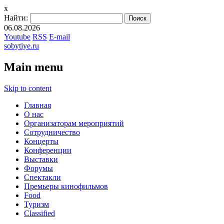
x
Найти:
06.08.2026
Youtube
RSS
E-mail
sobytiye.ru
Main menu
Skip to content
Главная
О нас
Организаторам мероприятий
Сотрудничество
Концерты
Конференции
Выставки
Форумы
Спектакли
Премьеры кинофильмов
Food
Туризм
Сlassified