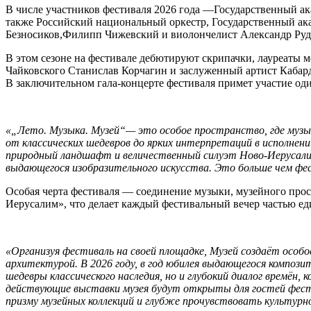
В числе участников фестиваля 2026 года —Государственный ак
также Российский национальный оркестр, Государственный а
Безносиков,Филипп Чижевский и виолончелист Александр Ру
В этом сезоне на фестивале дебютируют скрипачки, лауреаты
Чайковского Станислав Корчагин и заслуженный артист Кабар
В заключительном гала-концерте фестиваля примет участие 
«„Лето. Музыка. Музей“— это особое пространство, где музы
от классических шедевров до ярких интерпретаций в исполне
природный ландшафт и величественный силуэт Ново-Иерусал
выдающегося изобразительного искусства. Это больше чем фес
Особая черта фестиваля — соединение музыки, музейного прос
Иерусалим», что делает каждый фестивальный вечер частью ед
«Организуя фестиваль на своей площадке, Музей создаёт особ
архитектурой. В 2026 году, в год юбилея выдающегося комп
шедевры классического наследия, но и глубокий диалог времён
действующие выставки музея будут открыты для гостей фести
призму музейных коллекций и глубже прочувствовать культур