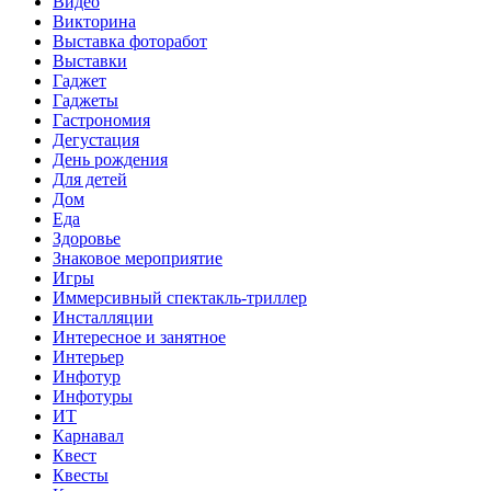
Видео
Викторина
Выставка фоторабот
Выставки
Гаджет
Гаджеты
Гастрономия
Дегустация
День рождения
Для детей
Дом
Еда
Здоровье
Знаковое мероприятие
Игры
Иммерсивный спектакль-триллер
Инсталляции
Интересное и занятное
Интерьер
Инфотур
Инфотуры
ИТ
Карнавал
Квест
Квесты