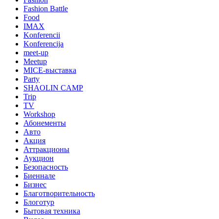
Fashion Battle
Food
IMAX
Konferencii
Konferencija
meet-up
Meetup
MICE-выставка
Party
SHAOLIN CAMP
Trip
TV
Workshop
Абонементы
Авто
Акция
Аттракционы
Аукцион
Безопасность
Биеннале
Бизнес
Благотворительность
Блоготур
Бытовая техника