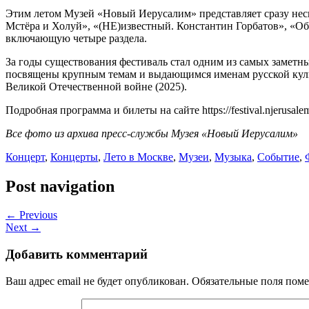
Этим летом Музей «Новый Иерусалим» представляет сразу неск
Мстёра и Холуй», «(НЕ)известный. Константин Горбатов», «Обр
включающую четыре раздела.
За годы существования фестиваль стал одним из самых замет
посвящены крупным темам и выдающимся именам русской культу
Великой Отечественной войне (2025).
Подробная программа и билеты на сайте https://festival.njerusalem
Все фото из архива пресс-службы Музея «Новый Иерусалим»
Концерт
,
Концерты
,
Лето в Москве
,
Музеи
,
Музыка
,
Событие
,
Post navigation
← Previous
Next →
Добавить комментарий
Ваш адрес email не будет опубликован.
Обязательные поля пом