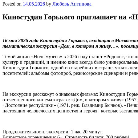
Posted on
14.05.2026
by
Любовь Антипова
Киностудия Горького приглашает на «Н
16 мая 2026 года Киностудия Горького, входящая в Московск
тематическая экскурсия «Дом, в котором я живу…», посвяще
Темой акции «Ночь музеев» в 2026 году станет «Родное», что 
культур и традиций, и именно кино всегда было универсальным
Киностудии Горького, одной из старейших в стране, узнать не
посетителей: альбомы фотопроб, режиссерские сценарии и ред
На экскурсии расскажут о знаковых фильмах Киностудии Горьк
отечественного кинематографа: «Дом, в котором я живу» (1957,
«Достояние республики» (1971, реж. Владимир Бычков), «Печки
настоящих человеческих ценностях и героях, которые заставляю
Продолжительность экскурсии: 1 час 20 минут.
Возрастное ограничение: 6+. Стоимость билета: 700 рублей.