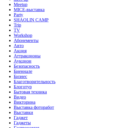
Meetup
MICE-выставка
Party
SHAOLIN CAMP
Trip
TV
Workshop
Абонементы
Авто
Акция
Аттракционы
Аукцион
Безопасность
Биеннале
Бизнес
Благотворительность
Блоготур
Бытовая техника
Видео
Викторина
Выставка фоторабот
Выставки
Гаджет
Гаджеты
Гастрономия