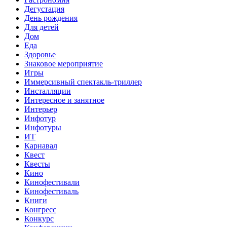
Дегустация
День рождения
Для детей
Дом
Еда
Здоровье
Знаковое мероприятие
Игры
Иммерсивный спектакль-триллер
Инсталляции
Интересное и занятное
Интерьер
Инфотур
Инфотуры
ИТ
Карнавал
Квест
Квесты
Кино
Кинофестивали
Кинофестиваль
Книги
Конгресс
Конкурс