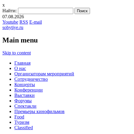
x
Найти:
07.08.2026
Youtube
RSS
E-mail
sobytiye.ru
Main menu
Skip to content
Главная
О нас
Организаторам мероприятий
Сотрудничество
Концерты
Конференции
Выставки
Форумы
Спектакли
Премьеры кинофильмов
Food
Туризм
Сlassified