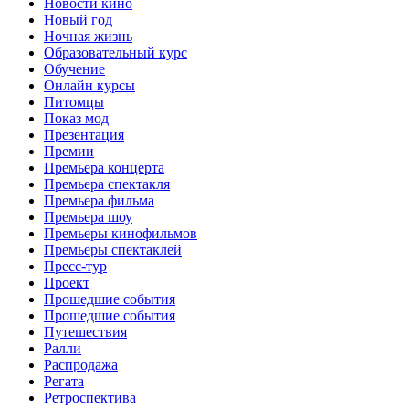
Новости кино
Новый год
Ночная жизнь
Образовательный курс
Обучение
Онлайн курсы
Питомцы
Показ мод
Презентация
Премии
Премьера концерта
Премьера спектакля
Премьера фильма
Премьера шоу
Премьеры кинофильмов
Премьеры спектаклей
Пресс-тур
Проект
Прошедшие события
Прошедшие события
Путешествия
Ралли
Распродажа
Регата
Ретроспектива