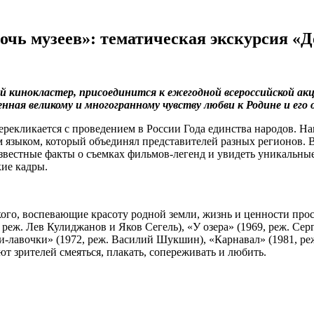
очь музеев»: тематическая экскурсия «Д
ий кинокластер, присоединится к ежегодной всероссийской акц
нная великому и многогранному чувству любви к Родине и ег
перекликается с проведением в России Года единства народов. Н
 языком, который объединял представителей разных регионов. В
известные факты о съемках фильмов-легенд и увидеть уникальны
кие кадры.
ого, воспевающие красоту родной земли, жизнь и ценности прос
 реж. Лев Кулиджанов и Яков Сегель), «У озера» (1969, реж. Се
-лавочки» (1972, реж. Василий Шукшин), «Карнавал» (1981, реж
т зрителей смеяться, плакать, сопереживать и любить.