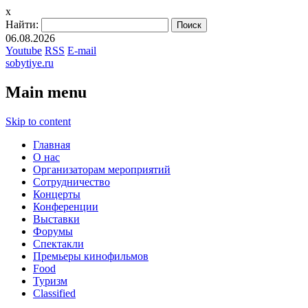
x
Найти:
06.08.2026
Youtube
RSS
E-mail
sobytiye.ru
Main menu
Skip to content
Главная
О нас
Организаторам мероприятий
Сотрудничество
Концерты
Конференции
Выставки
Форумы
Спектакли
Премьеры кинофильмов
Food
Туризм
Сlassified