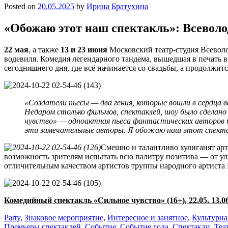
Posted on
20.05.2025
by
Ирина Братухина
«Обожаю этот наш спектакль»: Всеволо
22 мая
, а также
13 и 23 июня
Московский театр-студия Всевол
водевиля. Комедия легендарного тандема, вышедшая в печать 
сегодняшнего дня, где всё начинается со свадьбы, а продолжит
«Создатели пьесы — д
ва гения, которые вошли в сердца 
Недаром столько фильмов, спектаклей, шоу было сделан
чувство»
— о
дноактная пьеса фантастических
авторов
эти замечательные авторы. Я обожаю наш этот спект
Смешно и талантливо хулиганят ар
возможность зрителям испытать всю палитру позитива — от ул
отличительным качеством артистов труппы народного артиста
Комедийный спектакль «Сильное чувство» (16+), 22.05, 13.06
Party
,
Знаковое мероприятие
,
Интересное и занятное
,
Культурна
Премьеры спектаклей
,
Событие
,
Событие года
,
Спектакли
,
Теа