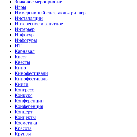
Знаковое мероприятие
Игры
Иммерсивный спектакль-триллер
Инсталляции
Интересное и занятное
Интерьер
Инфотур
Инфотуры
ИТ
Карнавал
Квест
Квесты
Кино
Кинофестивали
Кинофестиваль
Книги
Конгресс
Конкурс
Конференции
Конференция
Концерт
Концерты
Косметика
Красота
Круизы