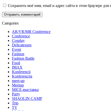
Сохранить моё имя, email и адрес сайта в этом браузере д
Categories
AR/VR/MR Conference
Conference
Cosplay
Delicatessen
Event
Fashion
Fashion Battle
Food
IMAX
Konferencii
Konferencija
meet-up
Meetup
MICE-выставка
Party
SHAOLIN CAMP
Trip
TV