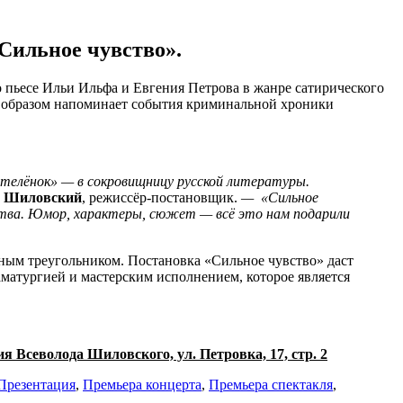
Сильное чувство».
пьесе Ильи Ильфа и Евгения Петрова в жанре сатирического
ым образом напоминает события криминальной хроники
телёнок
»
—
в сокровищницу русской литературы
.
д Шиловский
, режиссёр-постановщик.
—
«Сильное
ства. Юмор, характеры, сюжет
—
вс
ё
это нам подарили
ым треугольником. Постановка «Сильное чувство» даст
аматургией и мастерским исполнением, которое является
ия Всеволода Шиловского, ул. Петровка, 17, стр. 2
Презентация
,
Премьера концерта
,
Премьера спектакля
,