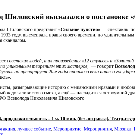
д Шиловский высказался о постановке «
ода Шиловского представит
«Сильное чувство»
— спектакль по 
в 1933 году, высмеивала нравы своего времени, но удивительн
ся скандалом.
всех советских людей,
а их
произведения «12 стульев» и «Золотой
о по уникальным
творениям
этих мастеров
,
— говорит
Всеволо
буквально препарирует 20-е годы
прошлого века
нашего государ
акль
»
.
тисты, разыгрывающие историю с мещанскими нравами и любовн
ыбок до заливистого смеха, а ещё — насладиться остроумной др
 РФ Всеволода Николаевича Шиловского.
, п
родолжительность – 1 ч. 10 мин. (без антракта),
Театр-студ
я акция
,
лучшее событие
,
Мероприятие
,
Мероприятия
,
Мюзикл
,
тр