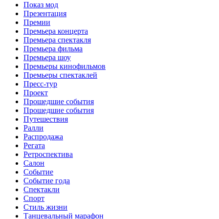
Показ мод
Презентация
Премии
Премьера концерта
Премьера спектакля
Премьера фильма
Премьера шоу
Премьеры кинофильмов
Премьеры спектаклей
Пресс-тур
Проект
Прошедшие события
Прошедшие события
Путешествия
Ралли
Распродажа
Регата
Ретроспектива
Салон
Событие
Событие года
Спектакли
Спорт
Стиль жизни
Танцевальный марафон