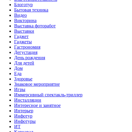
Блоготур
Бытовая техника
Видео
Викторина
Выставка фоторабот
Выставки
Гаджет
Гаджеты
Гастрономия
Дегустация
День рождения
Для детей
Дом
Еда
Здоровье
Знаковое мероприятие
Игры
Иммерсивный спектакль-триллер
Инсталляции
Интересное и занятное
Интерьер
Инфотур
Инфотуры
ИТ
Карнавал