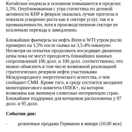
Китайские индексы в основном повышаются в пределах
1,5%. Опубликованная с утра статистика по деловой
активности КНР в феврале оказалась лучше прогноза и
показала ускорение роста как в секторе услуг, так и в
промышленности, хотя в производственном секторе не
исключали перехода к замедлению.
Ближайшие фьючерсы на нефть Brent и WTI утром росли
примерно на 1,5% после скачка на 3,5-4% накануне.
Несмотря на попытки продолжить восходящее движение
цены пока не могут преодолеть ближайших важных
сопротивлений 106 долл. и 100 долл. соответственно, что
можно объяснить в том числе возможной реализацией
стратегических резервов нефти участниками
Международного энергетического агентства, о чем
сообщают СМИ. Кроме того, в среду состоится заседание
мониторингового комитета ОПЕК+, на котором
возможны как минимум словесные интервенции стран.
Ближайшие поддержки для котировок расположены у 97
долл. и 95 долл.
События дня:
· розничные продажи Германии в январе (10.00 мск)