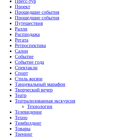
Пресс-тур
Проект
Прошедшие события
Прошедшие события
Путешествия
Ралли
Распродажа
Регата
Ретроспектива
Салон
Событие
Событие года
Спектакли
Спорт
Стиль жизни
Танцевальный марафон
Творческий вечер
Театр
Театрализованная экскурсия
Технологии
Телевидение
Техно
Тимбилдинг
Товары
Тренинг