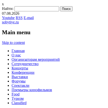
x
Найти:
07.08.2026
Youtube
RSS
E-mail
sobytiye.ru
Main menu
Skip to content
Главная
О нас
Организаторам мероприятий
Сотрудничество
Концерты
Конференции
Выставки
Форумы
Спектакли
Премьеры кинофильмов
Food
Туризм
Сlassified