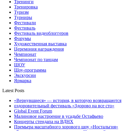
Тренинги
Тренировка
Туризм
Турниры
Фестивали
Фестиваль
Фестиваль видеоблоггеров
Форумы
Художественная выставка
Церемония награждения
Чемпионат
Чемпионат по танцам
ШОУ
Шоу-программа
Экскурсии
Ярмарка
Latest Posts
«Вернувшиеся» — история, в которую возвращаются
оздоровительный фестиваль «Здорово на все сто»
Global Event Forum
Малиновое настроение в усадьбе Остафьево
Концерты стендапа на ВДНХ
Премьера масштабного хорового шоу «Ностальгия»