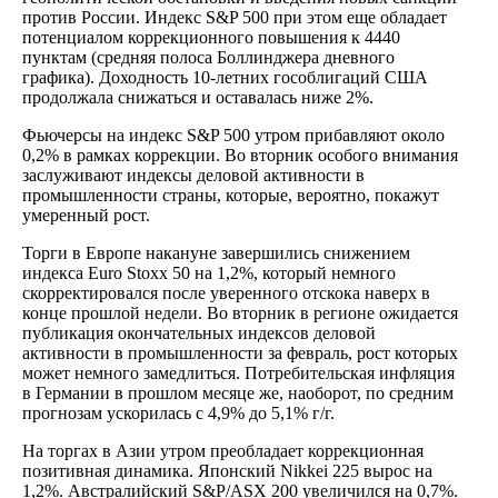
против России. Индекс S&P 500 при этом еще обладает
потенциалом коррекционного повышения к 4440
пунктам (средняя полоса Боллинджера дневного
графика). Доходность 10-летних гособлигаций США
продолжала снижаться и оставалась ниже 2%.
Фьючерсы на индекс S&P 500 утром прибавляют около
0,2% в рамках коррекции. Во вторник особого внимания
заслуживают индексы деловой активности в
промышленности страны, которые, вероятно, покажут
умеренный рост.
Торги в Европе накануне завершились снижением
индекса Euro Stoxx 50 на 1,2%, который немного
скорректировался после уверенного отскока наверх в
конце прошлой недели. Во вторник в регионе ожидается
публикация окончательных индексов деловой
активности в промышленности за февраль, рост которых
может немного замедлиться. Потребительская инфляция
в Германии в прошлом месяце же, наоборот, по средним
прогнозам ускорилась с 4,9% до 5,1% г/г.
На торгах в Азии утром преобладает коррекционная
позитивная динамика. Японский Nikkei 225 вырос на
1,2%. Австралийский S&P/ASX 200 увеличился на 0,7%.