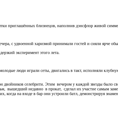
десятки приглашённых близнецов, наполнив дэнсфлор живой симм
ечера, с удвоенной харизмой принимали гостей и сияли ярче о
дерзкий эксперимент этого лета.
олодые люди играли сеты, двигались в такт, исполняли клубну
он двойников селебрити. Этим вечером у каждой звезды было с
ьм, вышедший недавно в прокат, сделал их участие самым зам
их, когда на входе в бар они устроили батл, демонстрируя знам