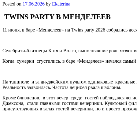
Posted on
17.06.2026
by
Ekaterina
TWINS PARTY В МЕНДЕЛЕЕВ
11 июня, в баре «Менделеев» на Twins party 2026 собрались 
Селебрити-близнецы Катя и Волга, выполнявшие роль хозяек в
Когда сумерки сгустились, в баре «Менделеев» начался самый 
На танцполе и за ди-джейским пультом одинаковые красивые м
Реальность задвоилась. Частота децибел рвала шаблоны.
Кроме близнецов, в этот вечер среди гостей наблюдался леги
Джексона, стали главными гостями вечеринки. Культовый фил
присутствующих в залах гостей вечеринки, но и просто прохож