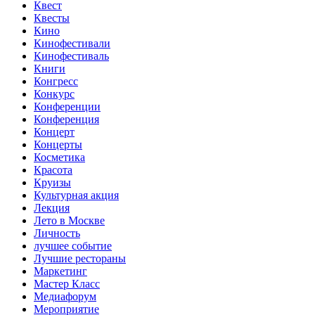
Квест
Квесты
Кино
Кинофестивали
Кинофестиваль
Книги
Конгресс
Конкурс
Конференции
Конференция
Концерт
Концерты
Косметика
Красота
Круизы
Культурная акция
Лекция
Лето в Москве
Личность
лучшее событие
Лучшие рестораны
Маркетинг
Мастер Класс
Медиафорум
Мероприятие