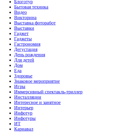
Блоготур
Бытовая техника
Видео
Викторина
Выставка фоторабот
Выставки
Гаджет
Гаджеты
Гастрономия
Дегустация
День рождения
Для детей
Дом
Еда
Здоровье
Знаковое мероприятие
Игры
Иммерсивный спектакль-триллер
Инсталляции
Интересное и занятное
Интерьер
Инфотур
Инфотуры
ИТ
Карнавал