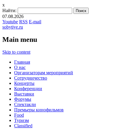
x
Найти:
07.08.2026
Youtube
RSS
E-mail
sobytiye.ru
Main menu
Skip to content
Главная
О нас
Организаторам мероприятий
Сотрудничество
Концерты
Конференции
Выставки
Форумы
Спектакли
Премьеры кинофильмов
Food
Туризм
Сlassified