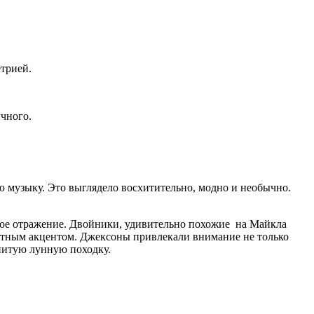
етрией.
бычного.
ю музыку. Это выглядело восхитительно, модно и необычно.
вое отражение. Двойники, удивительно похожие на Майкла
етным акцентом. Джексоны привлекали внимание не только
енитую лунную походку.