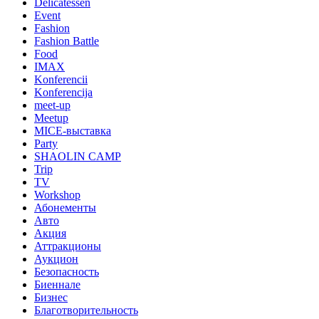
Delicatessen
Event
Fashion
Fashion Battle
Food
IMAX
Konferencii
Konferencija
meet-up
Meetup
MICE-выставка
Party
SHAOLIN CAMP
Trip
TV
Workshop
Абонементы
Авто
Акция
Аттракционы
Аукцион
Безопасность
Биеннале
Бизнес
Благотворительность