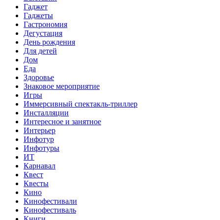
Гаджет
Гаджеты
Гастрономия
Дегустация
День рождения
Для детей
Дом
Еда
Здоровье
Знаковое мероприятие
Игры
Иммерсивный спектакль-триллер
Инсталляции
Интересное и занятное
Интерьер
Инфотур
Инфотуры
ИТ
Карнавал
Квест
Квесты
Кино
Кинофестивали
Кинофестиваль
Книги