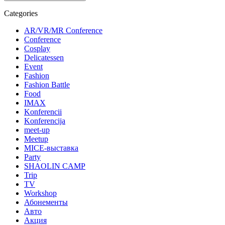
Categories
AR/VR/MR Conference
Conference
Cosplay
Delicatessen
Event
Fashion
Fashion Battle
Food
IMAX
Konferencii
Konferencija
meet-up
Meetup
MICE-выставка
Party
SHAOLIN CAMP
Trip
TV
Workshop
Абонементы
Авто
Акция