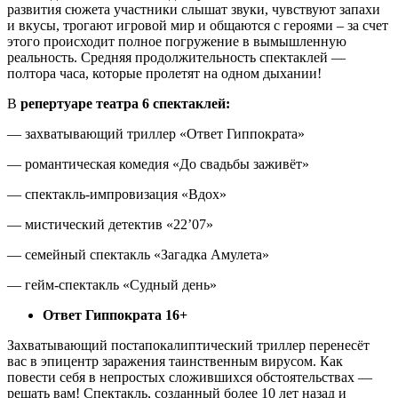
развития сюжета участники слышат звуки, чувствуют запахи
и вкусы, трогают игровой мир и общаются с героями – за счет
этого происходит полное погружение в вымышленную
реальность. Средняя продолжительность спектаклей —
полтора часа, которые пролетят на одном дыхании!
В
репертуаре театра 6 спектаклей:
— захватывающий триллер «Ответ Гиппократа»
— романтическая комедия «До свадьбы заживёт»
— спектакль-импровизация «Вдох»
— мистический детектив «22’07»
— семейный спектакль «Загадка Амулета»
— гейм-спектакль «Судный день»
Ответ Гиппократа 16+
Захватывающий постапокалиптический триллер перенесёт
вас в эпицентр заражения таинственным вирусом. Как
повести себя в непростых сложившихся обстоятельствах —
решать вам! Спектакль, созданный более 10 лет назад и