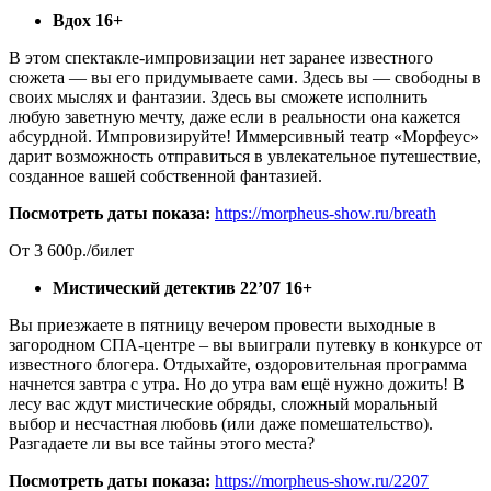
Вдох 16+
В этом спектакле-импровизации нет заранее известного
сюжета — вы его придумываете сами. Здесь вы — свободны в
своих мыслях и фантазии. Здесь вы сможете исполнить
любую заветную мечту, даже если в реальности она кажется
абсурдной. Импровизируйте! Иммерсивный театр «Морфеус»
дарит возможность отправиться в увлекательное путешествие,
созданное вашей собственной фантазией.
Посмотреть даты показа:
https://morpheus-show.ru/breath
От 3 600р./билет
Мистический детектив 22’07 16+
Вы приезжаете в пятницу вечером провести выходные в
загородном СПА-центре – вы выиграли путевку в конкурсе от
известного блогера. Отдыхайте, оздоровительная программа
начнется завтра с утра. Но до утра вам ещё нужно дожить! В
лесу вас ждут мистические обряды, сложный моральный
выбор и несчастная любовь (или даже помешательство).
Разгадаете ли вы все тайны этого места?
Посмотреть даты показа:
https://morpheus-show.ru/2207