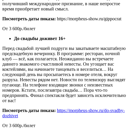
получивший международное признание, в наше непростое
время приобретает новый смысл.
Посмотреть даты показа:
https://morpheus-show.ru/gippocrat
От 3 600р./билет
До свадьбы доживет 16+
Перед свадьбой лучшей подруги вы закатываете масштабную
предсвадебную вечеринку. В программе: ресторан, ночной
клуб — всё, как полагается. Неожиданно вы встречаете
давнего знакомого счастливой невесты. Он угощает вас
коктейлями, вы начинаете танцевать и веселиться… На
следующий день вы просыпаетесь в номере отеля, вокруг
разруха. Невесты рядом нет. Новости по телевизору выглядят
пугающе. На телефоне входящие звонки с неизвестных
номеров. Кстати, послезавтра свадьба… Пора что-то
предпринять. Финал спектакля будет зависеть исключительно
от вас!
Посмотреть даты показа:
https://morpheus-show.ru/do-svadby-
dozhivet
От 3 600р./билет