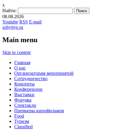
x
Найти:
08.08.2026
Youtube
RSS
E-mail
sobytiye.ru
Main menu
Skip to content
Главная
О нас
Организаторам мероприятий
Сотрудничество
Концерты
Конференции
Выставки
Форумы
Спектакли
Премьеры кинофильмов
Food
Туризм
Сlassified