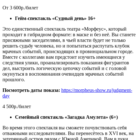
От 3 600р./билет
Гейм-спектакль «Судный день» 16+
Это единственный спектакль театра «Морфеус», который
проходит в гибридном формате: в маске и без неё. Вы станете
присяжными заседателями, в чьей власти будет не только
решить судьбу человека, но и попытаться распутать клубок
мрачных событий, происходящих в провинциальном городе.
Вместе с коллегами вам предстоит изучить имеющиеся у
следствия улики, проанализировать показания фигурантов
дел, выстроить логическую цепочку событий и с головой
окунуться в воспоминания очевидцев мрачных событий
прошлого.
Посмотреть даты показа:
https://morpheus-show.ru/judgment-
day
4 500р./билет
Семейный спектакль «Загадка Амулета» (6+)
Во время этого спектакля вы сможете почувствовать себя
отважными исследователями. Вы перенесётесь в XVI век, на
затерянный остров рядом с Южной Америкой. Вам в руки