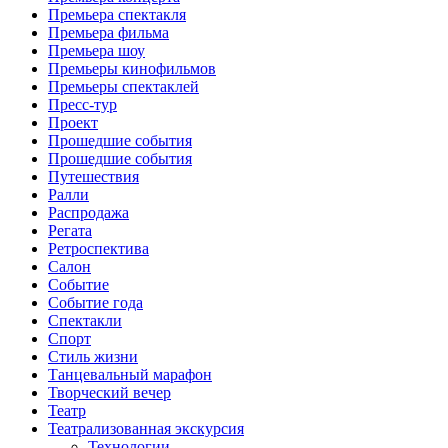
Премьера спектакля
Премьера фильма
Премьера шоу
Премьеры кинофильмов
Премьеры спектаклей
Пресс-тур
Проект
Прошедшие события
Прошедшие события
Путешествия
Ралли
Распродажа
Регата
Ретроспектива
Салон
Событие
Событие года
Спектакли
Спорт
Стиль жизни
Танцевальный марафон
Творческий вечер
Театр
Театрализованная экскурсия
Технологии