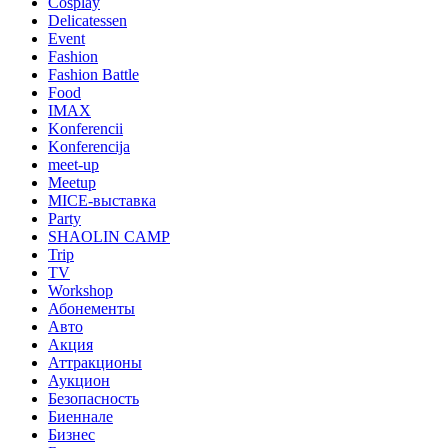
Cosplay
Delicatessen
Event
Fashion
Fashion Battle
Food
IMAX
Konferencii
Konferencija
meet-up
Meetup
MICE-выставка
Party
SHAOLIN CAMP
Trip
TV
Workshop
Абонементы
Авто
Акция
Аттракционы
Аукцион
Безопасность
Биеннале
Бизнес