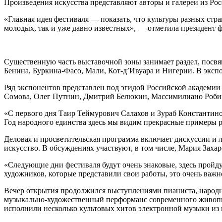
Произведения искусства представляют авторы и галереи из Рос
«Главная идея фестиваля — показать, что культуры разных стра
молодых, так и уже давно известных», — отметила президент ф
Существенную часть выставочной зоны занимает раздел, посвя
Бенина, Буркина‑Фасо, Мали, Кот‑д’Ивуара и Нигерии. В экс
Ряд экспонентов представлен под эгидой Российской академии
Сомова, Олег Путнин, Дмитрий Белюкин, Массимилиано Робин
«С первого дня Таир Теймурович Салахов и Зураб Константино
Год народного единства здесь мы видим прекрасные примеры р
Деловая и просветительская программа включает дискуссии и
искусство. В обсуждениях участвуют, в том числе, Мария Зах
«Следующие дни фестиваля будут очень знаковые, здесь пройд
художников, которые представили свои работы, это очень важн
Вечер открытия продолжился выступлениями пианиста, народн
музыкально‑художественный перформанс современного живопи
исполнили несколько культовых хитов электронной музыки из 