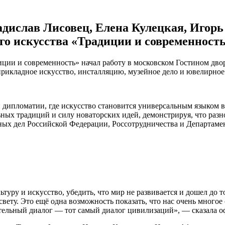
дислав Лисовец, Елена Кулецкая, Игорь
о искусства «Традиции и современност
ии и современность» начал работу в московском Гостином двор
прикладное искусство, инсталляцию, музейное дело и ювелирное
ой дипломатии, где искусство становится универсальным языком
ных традиций и силу новаторских идей, демонстрируя, что разно
ых дел Российской Федерации, Россотрудничества и Департаме
туру и искусство, убедить, что мир не развивается и дошел до т
к свету. Это ещё одна возможность показать, что нас очень много
жительный диалог — тот самый диалог цивилизаций», — сказала