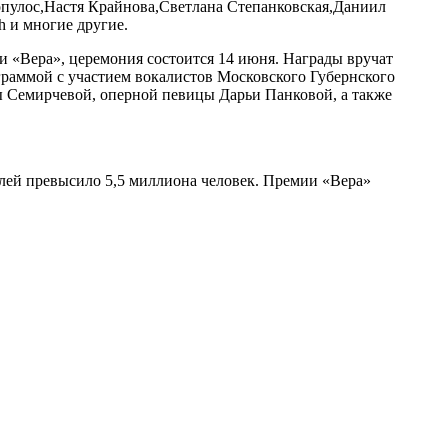
опулос,Настя Крайнова,Светлана Степанковская,Даниил
h и многие другие.
и «Вера», церемония состоится 14 июня. Награды вручат
граммой с участием вокалистов Московского Губернского
ты Семирчевой, оперной певицы Дарьи Панковой, а также
телей превысило 5,5 миллиона человек. Премии «Вера»