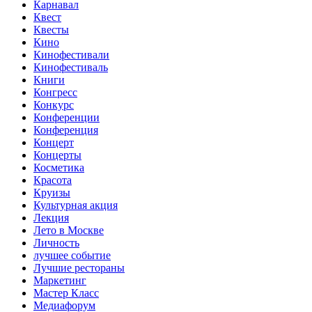
Карнавал
Квест
Квесты
Кино
Кинофестивали
Кинофестиваль
Книги
Конгресс
Конкурс
Конференции
Конференция
Концерт
Концерты
Косметика
Красота
Круизы
Культурная акция
Лекция
Лето в Москве
Личность
лучшее событие
Лучшие рестораны
Маркетинг
Мастер Класс
Медиафорум