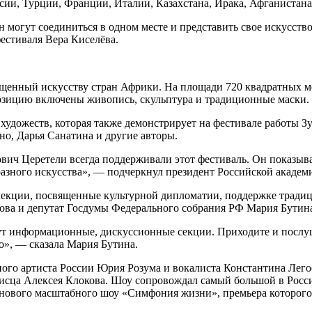
сии, Турции, Франции, Италии, Казахстана, Ирака, Афганистана 
н могут соединиться в одном месте и представить свое искусство
естиваля Вера Киселёва.
щенный искусству стран Африки. На площади 720 квадратных ме
позицию включены живопись, скульптура и традиционные маски.
 художеств, которая также демонстрирует на фестивале работы 
о, Дарья Санатина и другие авторы.
вич Церетели всегда поддерживали этот фестиваль. Он показыва
азного искусства», — подчеркнул президент Российской академ
 лекции, посвященные культурной дипломатии, поддержке тради
арова и депутат Госдумы Федерального собрания РФ Мария Бутин
ут информационные, дискуссионные секции. Приходите и послуш
о», — сказала Мария Бутина.
ого артиста России Юрия Розума и вокалиста Константина Лего
сца Алексея Клокова. Шоу сопровождал самый большой в Росс
нового масштабного шоу «Симфония жизни», премьера которого 