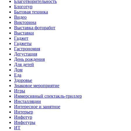
Благотворительность
Блоготур
Бытовая техника
Видео
Викторина
Выставка фоторабот
Выставки
Гаджет
Гаджеты
Гастрономия
Дегустация
День рождения
Для детей
Дом
Еда
Здоровье
Знаковое мероприятие
Игры
Иммерсивный спектакль-триллер
Инсталляции
Интересное и занятное
Интерьер
Инфотур
Инфотуры
ИТ