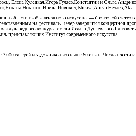
овец, Елена Кулецкая,Игорь Гуляев,Константин и Ольга Андрик
го,Никита Никитин,Ирина Йовович,Istokiya,Артур Нечаев,Aktas
и в области изобразительного искусства — бронзовой статуэтк
редставленным на фестивале. Вечер завершится концертной про
ра международного конкурса имени Исаака Дунаевского Елизаве
ич, представляющих Институт современного искусства.
е 7 000 галерей и художников из свыше 60 стран. Число посети