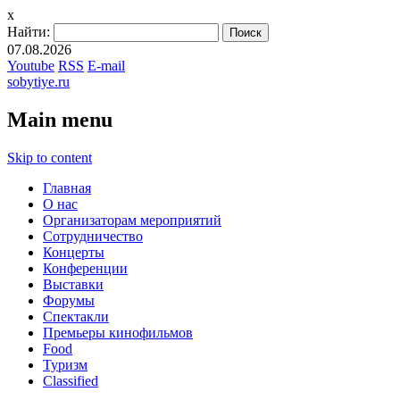
x
Найти:
07.08.2026
Youtube
RSS
E-mail
sobytiye.ru
Main menu
Skip to content
Главная
О нас
Организаторам мероприятий
Сотрудничество
Концерты
Конференции
Выставки
Форумы
Спектакли
Премьеры кинофильмов
Food
Туризм
Сlassified