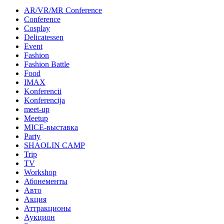
AR/VR/MR Conference
Conference
Cosplay
Delicatessen
Event
Fashion
Fashion Battle
Food
IMAX
Konferencii
Konferencija
meet-up
Meetup
MICE-выставка
Party
SHAOLIN CAMP
Trip
TV
Workshop
Абонементы
Авто
Акция
Аттракционы
Аукцион