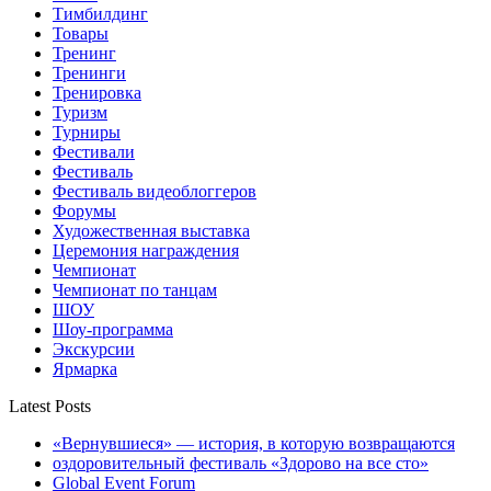
Тимбилдинг
Товары
Тренинг
Тренинги
Тренировка
Туризм
Турниры
Фестивали
Фестиваль
Фестиваль видеоблоггеров
Форумы
Художественная выставка
Церемония награждения
Чемпионат
Чемпионат по танцам
ШОУ
Шоу-программа
Экскурсии
Ярмарка
Latest Posts
«Вернувшиеся» — история, в которую возвращаются
оздоровительный фестиваль «Здорово на все сто»
Global Event Forum