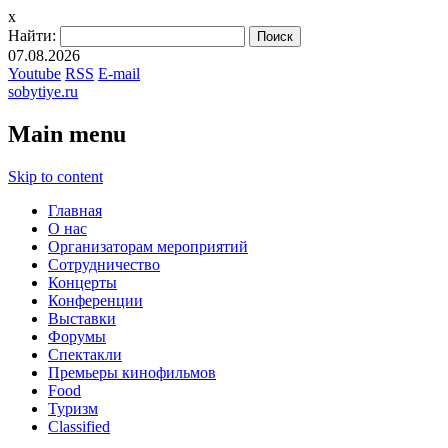
x
Найти:
07.08.2026
Youtube
RSS
E-mail
sobytiye.ru
Main menu
Skip to content
Главная
О нас
Организаторам мероприятий
Сотрудничество
Концерты
Конференции
Выставки
Форумы
Спектакли
Премьеры кинофильмов
Food
Туризм
Сlassified