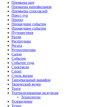
Премьера шоу
Премьеры кинофильмов
Премьеры спектаклей
Пресс-тур
Проект
Прошедшие события
Прошедшие события
Путешествия
Ралли
Распродажа
Регата
Ретроспектива
Салон
Событие
Событие года
Спектакли
Спорт
Стиль жизни
Танцевальный марафон
Творческий вечер
Театр
Театрализованная экскурсия
Технологии
Телевидение
Техно