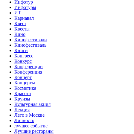
Инфотур
Инфотуры
ИТ
Карнавал
Квест
Квесты
Кино
Кинофестивали
Кинофестиваль
Книги
Конгресс
Конкурс
Конференции
Конференция
Концерт
Концерты
Косметика
Красота
Круизы
Культурная акция
Лекция
Лето в Москве
Личность
лучшее событие
Лучшие рестораны