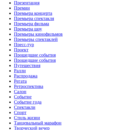
Презентация
Премии
Премьера концерта
Премьера спектакля
Премьера фильма
Премьера шоу
Премьеры кинофильмов
Премьеры спектаклей
Пресс-тур
Проект
Прошедшие события
Прошедшие события
Путешествия
Ралли
Распродажа
Регата
Ретроспектива
Салон
Событие
Событие года
Спектакли
Спорт
Стиль жизни
Танцевальный марафон
Творческий вечер