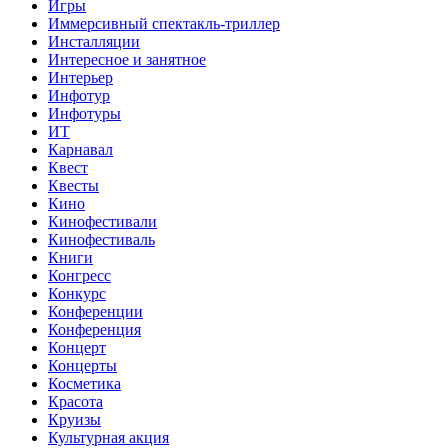
Игры
Иммерсивный спектакль-триллер
Инсталляции
Интересное и занятное
Интерьер
Инфотур
Инфотуры
ИТ
Карнавал
Квест
Квесты
Кино
Кинофестивали
Кинофестиваль
Книги
Конгресс
Конкурс
Конференции
Конференция
Концерт
Концерты
Косметика
Красота
Круизы
Культурная акция