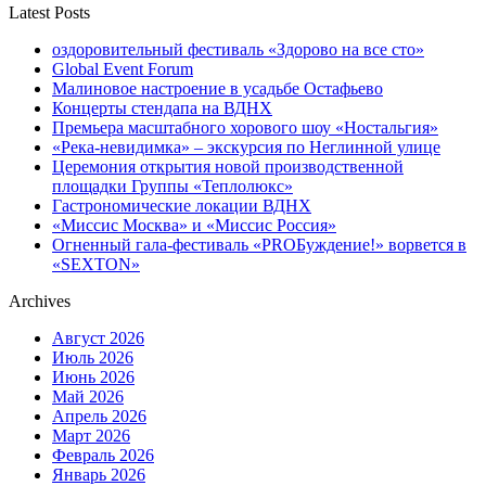
Latest Posts
оздоровительный фестиваль «Здорово на все сто»
Global Event Forum
Малиновое настроение в усадьбе Остафьево
Концерты стендапа на ВДНХ
Премьера масштабного хорового шоу «Ностальгия»
«Река-невидимка» – экскурсия по Неглинной улице
Церемония открытия новой производственной
площадки Группы «Теплолюкс»
Гастрономические локации ВДНХ
«Миссис Москва» и «Миссис Россия»
Огненный гала-фестиваль «PROБуждение!» ворвется в
«SEXTON»
Archives
Август 2026
Июль 2026
Июнь 2026
Май 2026
Апрель 2026
Март 2026
Февраль 2026
Январь 2026