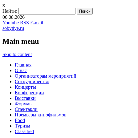
x
Найти:
06.08.2026
Youtube
RSS
E-mail
sobytiye.ru
Main menu
Skip to content
Главная
О нас
Организаторам мероприятий
Сотрудничество
Концерты
Конференции
Выставки
Форумы
Спектакли
Премьеры кинофильмов
Food
Туризм
Сlassified