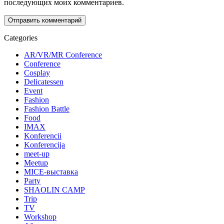
последующих моих комментариев.
Categories
AR/VR/MR Conference
Conference
Cosplay
Delicatessen
Event
Fashion
Fashion Battle
Food
IMAX
Konferencii
Konferencija
meet-up
Meetup
MICE-выставка
Party
SHAOLIN CAMP
Trip
TV
Workshop