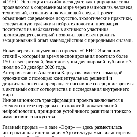
«СЕНС. Эволюция стихий» исследует, как природные силы
проявляются в современном мире через взаимосвязь человека,
технологий, сознания и окружающей среды. Проект
объединяет современное искусство, экологические практики,
генеративную графику и нейротехнологии, превращая
посетителя из наблюдателя в активного участника
происходящего, который позволил зрителям прожить
эмоциональный опыт взаимодействия с природными силами.
Новая версия нашумевшего проекта «СЕНС. Эволюция
стихий», который за время экспонирования посетило более
150 тысяч зрителей, будет доступна для широкой публики с 3
июля по 30 декабря 2026 года.
Автор выставки Анастасия Картузова вместе с командой
художников с помощью концептуальных решений и
диджитал-контента превращает пассивное созерцание зрителя
в активный опыт сотворчества и исследования внутреннего
мира.
Инновационность трансформации проекта заключается в
смелом синтезе передовых технологий, доказательной
нейробиологии, принципов устойчивого развития и тонкого
иммерсивного искусства.
Главный прорыв — в зале «Эфир» — здесь разместилась
интерактивная инсталляция «Архитектура мысли» авторства