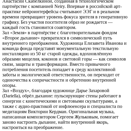
Анастасии Скабёлкиной, созданная в технологическом
партнёрстве с компанией Neiry. Впервые в российской арт-
практике нейроинтерфейсы считывают ЭЭГ и в реальном
времени превращают уровень фокуса зрителя в генеративную
графику. Без участия посетителя образ не рождается —
каждый гость становится соавтором.
Зал «Земля» в партнёрстве с благотворительным фондом
«Второе дыхание» превратился в символический путь
внутреннего преображения. Художница Елизавета Иванова и
команда фонда представят монументальную текстильную
инсталляцию из 50 кг старой одежды, вдохновлённую
образами мицелия, коконов и световой горы — как символов
связи, защиты и трансформации. Вместо привычного
потребления посетитель попадает в среду коллективной
заботы и экологической ответственности, он переходит от
одиночества к сопричастности и обретению внутренней
опоры.
Зал «Воздух», благодаря художнице Дарье Захаровой
(Dariella), обрёл дыхание: пульсирующие стены работают в
синергии с кинетическими и световыми скульптурами, а
также с аудио-практикой от инфлюенсера и специалиста по
медитациям Виктории Кердман. Оригинальная музыка,
написанная композитором Сергеем Жульковым, помогает
заново настроить дыхание, найти внутренний якорь,
настроиться на преображение.