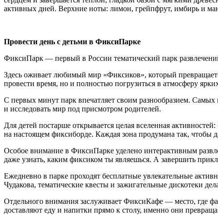
активных дней. Верхние ноты: лимон, грейпфрут, имбирь и ман
Провести день с детьми
в
ФиксиПарк
е
ФиксиПарк — первый в России тематический парк развлечений
Здесь оживает любимый мир «Фиксиков», который превращается 
провести время, но и полностью погрузиться в атмосферу ярки
С первых минут парк впечатляет своим разнообразием. Самых 
и исследовать мир под присмотром родителей.
Для детей постарше открывается целая вселенная активностей
на настоящем фиксиборде. Каждая зона продумана так, чтобы 
Особое внимание в ФиксиПарке уделено интерактивным развле
даже узнать, каким фиксиком ты являешься. А завершить при
Ежедневно в парке проходят бесплатные увлекательные активн
Чудакова, тематические квесты и зажигательные дискотеки де
Отдельного внимания заслуживает ФиксиКафе — место, где фан
доставляют еду и напитки прямо к столу, именно они превраща