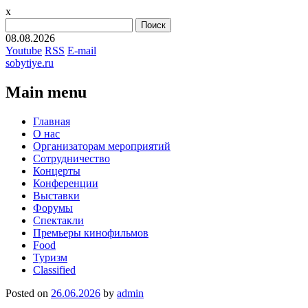
x
Найти:
08.08.2026
Youtube
RSS
E-mail
sobytiye.ru
Main menu
Skip
Главная
to
О нас
content
Организаторам мероприятий
Сотрудничество
Концерты
Конференции
Выставки
Форумы
Спектакли
Премьеры кинофильмов
Food
Туризм
Сlassified
Posted on
26.06.2026
by
admin