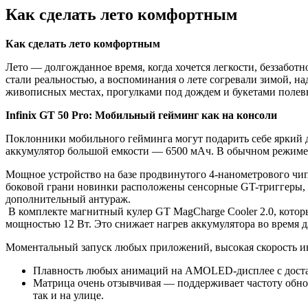
Как сделать лето комфортным
Как сделать лето комфортным
Лето — долгожданное время, когда хочется легкости, беззабот
стали реальностью, а воспоминания о лете согревали зимой, 
живописных местах, прогулками под дождем и букетами полевых
Infinix GT 50 Pro
: М
о
бильный гейминг как на консоли
Поклонники мобильного гейминга могут подарить себе яркий д
аккумулятор большой емкости — 6500 мАч. В обычном режиме исп
Мощное устройство на базе продвинутого 4-нанометрового чи
боковой грани новинки расположены сенсорные GT-триггеры, с
дополнительный антураж.
В комплекте магнитный кулер GT MagCharge Cooler 2.0, котор
мощностью 12 Вт. Это снижает нагрев аккумулятора во время д
Моментальный запуск любых приложений, высокая скорость ин
Плавность любых анимаций на AMOLED-дисплее с достат
Матрица очень отзывчивая — поддерживает частоту обнов
так и на улице.