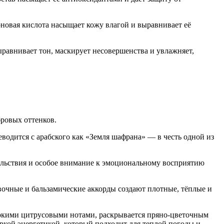
роновая кислота насыщает кожу влагой и выравнивает её
равнивает тон, маскирует несовершенства и увлажняет,
ровых оттенков.
дится с арабского как «Земля шафрана» — в честь одной из
ольствия и особое внимание к эмоциональному восприятию
вочные и бальзамические аккорды создают плотные, тёплые и
 яркими цитрусовыми нотами, раскрывается пряно-цветочным
ркой энергетикой, который подходит для теплой погоды и