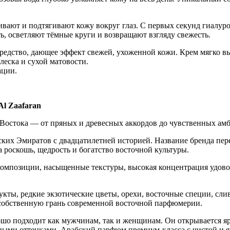
вливают и подтягивают кожу вокруг глаз. С первых секунд гиалу
ь, осветляют тёмные круги и возвращают взгляду свежесть.
средство, дающее эффект свежей, ухоженной кожи. Крем мягко вы
еска и сухой матовости.
ации.
Al Zaafaran
Востока — от пряных и древесных аккордов до чувственных амб
 Эмиратов с двадцатилетней историей. Название бренда перево
 роскошь, щедрость и богатство восточной культуры.
композиции, насыщенные текстуры, высокая концентрация удов
ты, редкие экзотические цветы, орехи, восточные специи, сли
собственную грань современной восточной парфюмерии.
хорошо подходит как мужчинам, так и женщинам. Он открывается
сными оттенками. Арабский парфюм премиум-класса с чистой и я