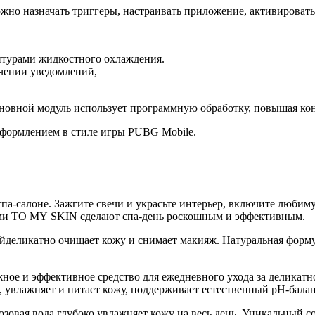
ожно назначать триггеры, настраивать приложение, активироват
онтурами жидкостного охлаждения.
чении уведомлений,
сновной модуль использует программную обработку, повышая кон
с оформлением в стиле игры PUBG Mobile.
м спа-салоне. Зажгите свечи и украсьте интерьер, включите лю
ами TO MY SKIN сделают спа-день роскошным и эффективным.
йделикатно очищает кожу и снимает макияж. Натуральная форму
е и эффективное средство для ежедневного ухода за деликатн
 увлажняет и питает кожу, поддерживает естественный pH-балан
зовая вода глубоко увлажняет кожу на весь день. Уникальный с