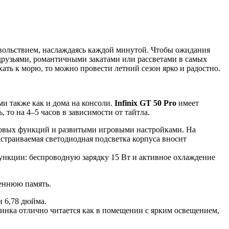
довольствием, наслаждаясь каждой минутой. Чтобы ожидания
 друзьями, романтичными закатами или рассветами в самых
ать к морю, то можно провести летний сезон ярко и радостно.
и также как и дома на консоли.
Infinix GT 50 Pro
имеет
 то на 4–5 часов в зависимости от тайтла.
едовых функций и развитыми игровыми настройками. На
страиваемая светодиодная подсветка корпуса вносит
функции: беспроводную зарядку 15 Вт и активное охлаждение
реннюю память.
 6,78 дюйма.
тинка отлично читается как в помещении с ярким освещением,