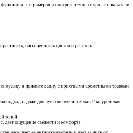
ь функции для стримеров и смотреть температурные показатели.
трастность, насыщенность цветов и резкость.
бимую музыку и примите ванну с приятными ароматными травами
ла подходит даже для чувствительной кожи. Гиалуроновая
ой зоной.
с, дает ощущение свежести и комфорта.
остав насыщает ее антиоксидантами и дает защиту от