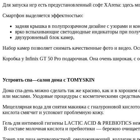
Для запуска игр есть предустановленный софт XArena: здесь м
Смартфон выделяется эффектностью:
задняя крышка в полупрозрачном дизайне с узорами и к
ярко вспыхивающие светодиодные индикаторы при полу
двухуровневый блок камер,
Набор камер позволяет снимать качественные фото и видео. О
Коробка у Infinix GT 50 Pro подарочная. Она очень широкая, 
Устроить с
па
—
салон дома
с
TO
MY
SKIN
Дома спа-день можно сделать так же красиво, как и в хороше
или маслами. Уходовые процедуры с косметическими средств
Мицеллярная вода для снятия макияжа c гиалуроновой кислото
кислота смягчит и успокоит проблемную кожу.
Гель для интимной гигиены LACTIC ACID & PREBIOTICS нежно
В составе молочная кислота и пребиотики — бережно очищает,
Тонер для лица антивозрастной, омолаживающий, коллаген и ро