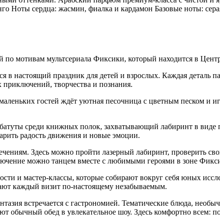
го Ноты сердца: жасмин, фиалка и кардамон Базовые ноты: сера
 по мотивам мультсериала Фиксики, который находится в Центр
в настоящий праздник для детей и взрослых. Каждая деталь пар
х приключений, творчества и познания.
маленьких гостей ждёт уютная песочница с цветным песком и иг
: батуты среди книжных полок, захватывающий лабиринт в виде 
дарить радость движения и новые эмоции.
чениям. Здесь можно пройти лазерный лабиринт, проверить сво
ключение можно танцем вместе с любимыми героями в зоне Фикс
ости и мастер-классы, которые собирают вокруг себя юных исс
лают каждый визит по-настоящему незабываемым.
тазия встречается с гастрономией. Тематические блюда, необы
ют обычный обед в увлекательное шоу. Здесь комфортно всем: по