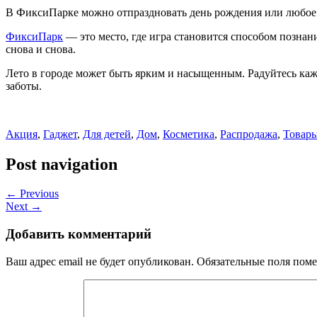
В ФиксиПарке можно отпраздновать день рождения или любое 
ФиксиПарк
— это место, где игра становится способом познан
снова и снова.
Лето в городе может быть ярким и насыщенным. Радуйтесь каж
заботы.
Акция
,
Гаджет
,
Для детей
,
Дом
,
Косметика
,
Распродажа
,
Товар
Post navigation
← Previous
Next →
Добавить комментарий
Ваш адрес email не будет опубликован.
Обязательные поля пом