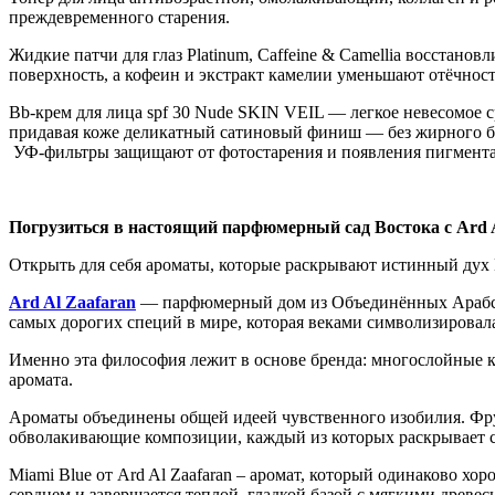
преждевременного старения.
Жидкие патчи для глаз Platinum, Caffeine & Camellia восстано
поверхность, а кофеин и экстракт камелии уменьшают отёчност
Bb-крем для лица spf 30 Nude SKIN VEIL — легкое невесомое 
придавая коже деликатный сатиновый финиш — без жирного бл
УФ-фильтры защищают от фотостарения и появления пигмент
По
грузиться в
настоящий парфюмерный сад Востока
с
Ard 
Открыть для себя ароматы, которые раскрывают истинный дух 
Ard Al Zaafaran
— парфюмерный дом из Объединённых Арабских
самых дорогих специй в мире, которая веками символизировала
Именно эта философия лежит в основе бренда: многослойные 
аромата.
Ароматы объединены общей идеей чувственного изобилия. Фрук
обволакивающие композиции, каждый из которых раскрывает 
Miami Blue от Ard Al Zaafaran – аромат, который одинаково 
сердцем и завершается теплой, гладкой базой с мягкими древе