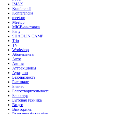
IMAX
Konferencii
Konferencija
meet-up
Meetup
MICE-выставка
Party
SHAOLIN CAMP
Trip
TV
Workshop
Абонементы
Авто
Акция
Аттракционы
Аукцион
Безопасность
Биеннале
Бизнес
Благотворительность
Блоготур
Бытовая техника
Видео
Викторина
Выставка фоторабот