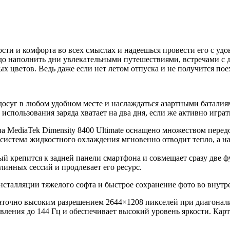
ности и комфорта во всех смыслах и надеешься провести его с у
надо наполнить дни увлекательными путешествиями, встречами с
 цветов. Ведь даже если нет летом отпуска и не получится поех
осуг в любом удобном месте и наслаждаться азартными баталиям
ользования заряда хватает на два дня, если же активно играть,
па MediaTek Dimensity 8400 Ultimate оснащено множеством пер
истема жидкостного охлаждения мгновенно отводит тепло, а на
ый крепится к задней панели смартфона и совмещает сразу две 
линных сессий и продлевает его ресурс.
сталляции тяжелого софта и быстрое сохранение фото во внут
очно высоким разрешением 2644×1208 пикселей при диагонали
ления до 144 Гц и обеспечивает высокий уровень яркости. Кар