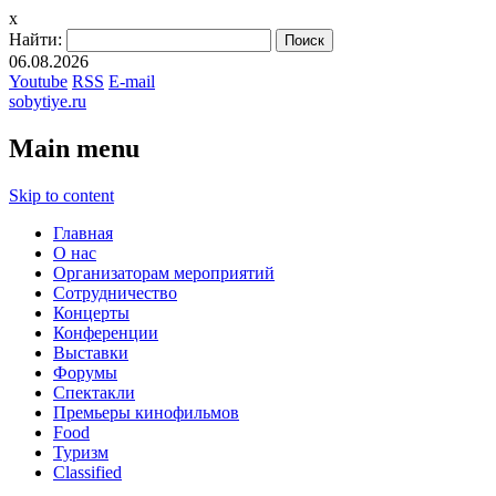
x
Найти:
06.08.2026
Youtube
RSS
E-mail
sobytiye.ru
Main menu
Skip to content
Главная
О нас
Организаторам мероприятий
Сотрудничество
Концерты
Конференции
Выставки
Форумы
Спектакли
Премьеры кинофильмов
Food
Туризм
Сlassified