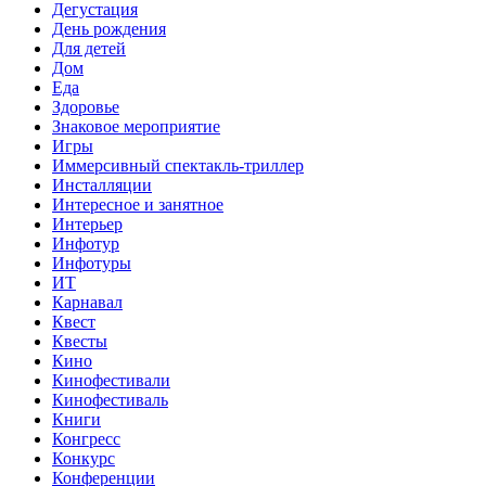
Дегустация
День рождения
Для детей
Дом
Еда
Здоровье
Знаковое мероприятие
Игры
Иммерсивный спектакль-триллер
Инсталляции
Интересное и занятное
Интерьер
Инфотур
Инфотуры
ИТ
Карнавал
Квест
Квесты
Кино
Кинофестивали
Кинофестиваль
Книги
Конгресс
Конкурс
Конференции