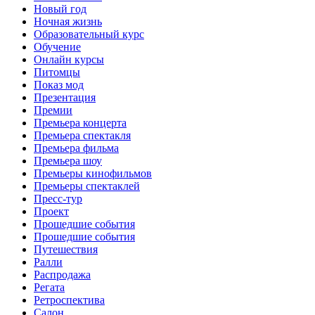
Новый год
Ночная жизнь
Образовательный курс
Обучение
Онлайн курсы
Питомцы
Показ мод
Презентация
Премии
Премьера концерта
Премьера спектакля
Премьера фильма
Премьера шоу
Премьеры кинофильмов
Премьеры спектаклей
Пресс-тур
Проект
Прошедшие события
Прошедшие события
Путешествия
Ралли
Распродажа
Регата
Ретроспектива
Салон