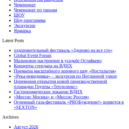
Чемпионат
Чемпионат по танцам
ШОУ
Шоу-программа
Экскурсии
Ярмарка
Latest Posts
оздоровительный фестиваль «Здорово на все сто»
Global Event Forum
Малиновое настроение в усадьбе Остафьево
Концерты стендапа на ВДНХ
Премьера масштабного хорового шоу «Ностальгия»
«Река-невидимка» – экскурсия по Неглинной улице
Церемония открытия новой производственной
площадки Группы «Теплолюкс»
Гастрономические локации ВДНХ
«Миссис Москва» и «Миссис Россия»
Огненный гала-фестиваль «PROБуждение!» ворвется в
«SEXTON»
Archives
Август 2026