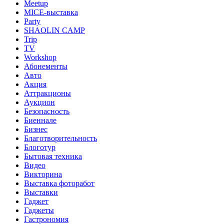
Meetup
MICE-выставка
Party
SHAOLIN CAMP
Trip
TV
Workshop
Абонементы
Авто
Акция
Аттракционы
Аукцион
Безопасность
Биеннале
Бизнес
Благотворительность
Блоготур
Бытовая техника
Видео
Викторина
Выставка фоторабот
Выставки
Гаджет
Гаджеты
Гастрономия