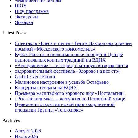
Чемпионат по танцам
ШОУ
Шоу-программа
Экскурсии
Ярмарка
Latest Posts
Спектакль «Блеск и пепел» Театра Вахтангова отмечен
премией «Московского комсомольца»
Кубок России по вольтижировке пройдет в Центре
национальных конных традиций на ВДНХ
«Вернувшиеся» — история, в которую возвращаются
оздоровительный фестиваль «Здорово на все сто»
Global Event Forum
Малиновое настроение в усадьбе Остафьево
Концерты стендапа на ВДНХ
Премьера масштабного хорового шоу «Ностальгия»
«Река-невидимка» – экскурсия по Неглинной улице
Церемония открытия новой производственной
площадки Группы «Теплолюкс»
Archives
Август 2026
Июль 2026