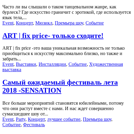
Часто ли вы слышали о таком танцевальном жанре, как
бурлеск? Где искусство граничит с эротикой, где используется
язык тела,...
Event
,
Концерт
,
Мюзикл
,
Премьера шоу
,
Событие
ART | fix price- только сходите!
ART | fix price -это ваша уникальная возможность не только
приобщиться к искусству максимально близко, но также и
забрать...
Event
,
Выставки
,
Инсталляции
,
Событие
,
Художественная
выставка
Самый ожидаемый фестиваль лета
2018 -SENSATION
Все больше мероприятий становятся юбилейными, потому
что они растут вместе с нами. И нас ждет совершенно
сумасшедшее шоу от...
Event
,
Party
,
Концерт
,
лучшее событие
,
Премьера шоу
,
Событие
,
Фестиваль