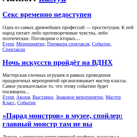
Секс временно недоступен
Одна из самых древнейших профессий — проституция. К ней
народ питает либо противоречивые чувства, либо
поэтические. Поговорим о вторых....
Event
,
Мероприятие
,
Премьера спектакля
,
Событие
,
Спектакли
Ночь искусств пройдёт на ВДНХ
Мастерская елочных игрушек в рамках проведения
праздничных мероприятий организовывает мастер классы.
Самое увлекательное то, что этому событию будет
посвящена...
Event
,
Акция
,
Выставки
,
Знаковое мероприятие
,
Мастер
Класс
,
Событие
«Парад монстров» в музее, спойлер:
главный монстр там не вы
Думаю, с приходом компьютерной графики, рассказы о