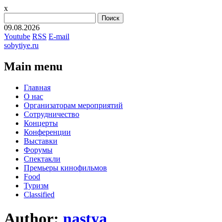
x
Найти:
09.08.2026
Youtube
RSS
E-mail
sobytiye.ru
Main menu
Skip
Главная
to
О нас
content
Организаторам мероприятий
Сотрудничество
Концерты
Конференции
Выставки
Форумы
Спектакли
Премьеры кинофильмов
Food
Туризм
Сlassified
Author:
nastya