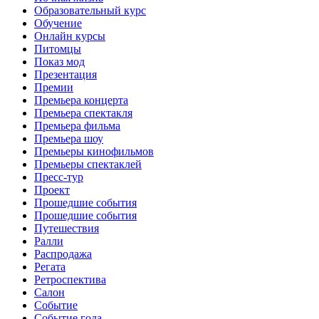
Образовательный курс
Обучение
Онлайн курсы
Питомцы
Показ мод
Презентация
Премии
Премьера концерта
Премьера спектакля
Премьера фильма
Премьера шоу
Премьеры кинофильмов
Премьеры спектаклей
Пресс-тур
Проект
Прошедшие события
Прошедшие события
Путешествия
Ралли
Распродажа
Регата
Ретроспектива
Салон
Событие
Событие года