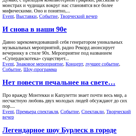
монстрах и чудищах вокруг нас становятся все более
мифическими. Оно и понятно,...
Event
,
Выставки
,
Событие
,
Творческий вечер
И снова в наши 90е
Давно зарекомендовавший себя генератором уникальных
музыкальных мероприятий, радио Рекорд анонсирует
вечеринку в стиле 90х. Мероприятие под названием
«Супердискотека» существует...
Event
,
Знаковое мероприятие
,
Концерт
,
лучшее событие
,
Событие
,
Шоу-программа
Нет повести печальнее на свете…
Про вражду Монтекки и Капулетти знает почти весь мир, а
несчастную любовь двух молодых людей обсуждают до сих
пор....
Event
,
Премьера спектакля
,
Событие
,
Спектакли
,
Творческий
вечер
Легендарное шоу Бурлеск в городе