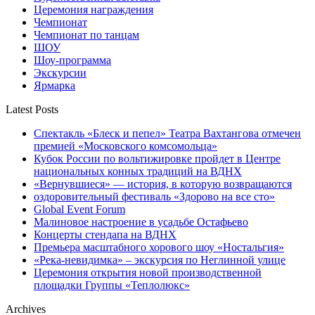
Церемония награждения
Чемпионат
Чемпионат по танцам
ШОУ
Шоу-программа
Экскурсии
Ярмарка
Latest Posts
Спектакль «Блеск и пепел» Театра Вахтангова отмечен
премией «Московского комсомольца»
Кубок России по вольтижировке пройдет в Центре
национальных конных традиций на ВДНХ
«Вернувшиеся» — история, в которую возвращаются
оздоровительный фестиваль «Здорово на все сто»
Global Event Forum
Малиновое настроение в усадьбе Остафьево
Концерты стендапа на ВДНХ
Премьера масштабного хорового шоу «Ностальгия»
«Река-невидимка» – экскурсия по Неглинной улице
Церемония открытия новой производственной
площадки Группы «Теплолюкс»
Archives