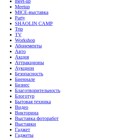
meet-up
Meetup
MICE-выставка
Party
SHAOLIN CAMP
Trip
TV
Workshop
Абонементы
Авто
Акция
Аттракционы
Аукцион
Безопасность
Биеннале
Бизнес
Благотворительность
Блоготур
Бытовая техника
Видео
Викторина
Выставка фоторабот
Выставки
Гаджет
Гаджеты