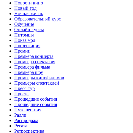
Новости кино
Новый год
Ночная жизнь
Образовательный курс
Обучение
Онлайн курсы
Питомцы
Показ мод
Презентация
Премии
Премьера концерта
Премьера спектакля
Премьера фильма
Премьера шоу
Премьеры кинофильмов
Премьеры спектаклей
Пресс-тур
Проект
Прошедшие события
Прошедшие события
Путешествия
Ралли
Распродажа
Регата
Ретроспектива