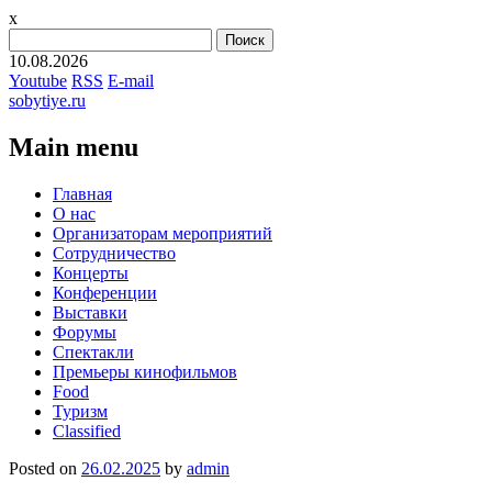
x
Найти:
10.08.2026
Youtube
RSS
E-mail
sobytiye.ru
Main menu
Skip
Главная
to
О нас
content
Организаторам мероприятий
Сотрудничество
Концерты
Конференции
Выставки
Форумы
Спектакли
Премьеры кинофильмов
Food
Туризм
Сlassified
Posted on
26.02.2025
by
admin