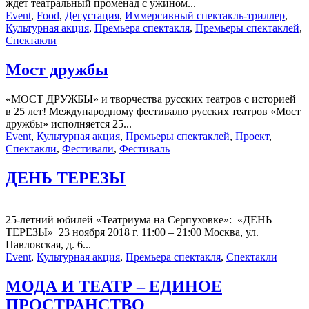
ждет театральный променад с ужином...
Event
,
Food
,
Дегустация
,
Иммерсивный спектакль-триллер
,
Культурная акция
,
Премьера спектакля
,
Премьеры спектаклей
,
Спектакли
Мост дружбы
«МОСТ ДРУЖБЫ» и творчества русских театров с историей
в 25 лет! Международному фестивалю русских театров «Мост
дружбы» исполняется 25...
Event
,
Культурная акция
,
Премьеры спектаклей
,
Проект
,
Спектакли
,
Фестивали
,
Фестиваль
ДЕНЬ ТЕРЕЗЫ
25-летний юбилей «Театриума на Серпуховке»: «ДЕНЬ
ТЕРЕЗЫ» 23 ноября 2018 г. 11:00 – 21:00 Москва, ул.
Павловская, д. 6...
Event
,
Культурная акция
,
Премьера спектакля
,
Спектакли
МОДА И ТЕАТР – ЕДИНОЕ
ПРОСТРАНСТВО