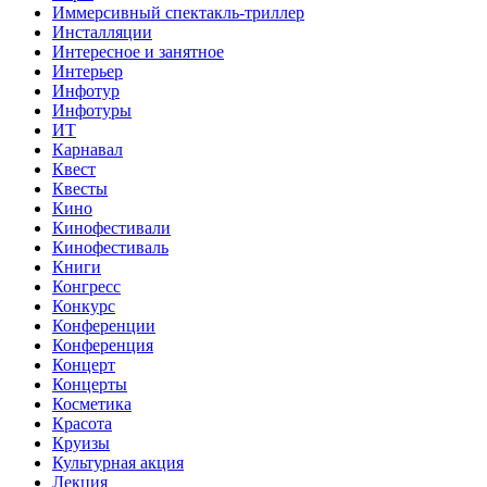
Иммерсивный спектакль-триллер
Инсталляции
Интересное и занятное
Интерьер
Инфотур
Инфотуры
ИТ
Карнавал
Квест
Квесты
Кино
Кинофестивали
Кинофестиваль
Книги
Конгресс
Конкурс
Конференции
Конференция
Концерт
Концерты
Косметика
Красота
Круизы
Культурная акция
Лекция