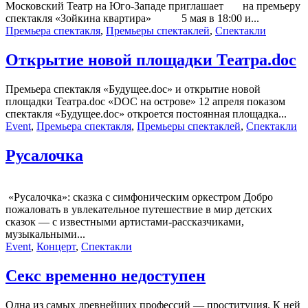
Московский Театр на Юго-Западе приглашает на премьеру
спектакля «Зойкина квартира» 5 мая в 18:00 и...
Премьера спектакля
,
Премьеры спектаклей
,
Спектакли
Открытие новой площадки Театра.doc
Премьера спектакля «Будущее.doc» и открытие новой
площадки Театра.doc «DOC на острове» 12 апреля показом
спектакля «Будущее.doc» откроется постоянная площадка...
Event
,
Премьера спектакля
,
Премьеры спектаклей
,
Спектакли
Русалочка
«Русалочка»: сказка с симфоническим оркестром Добро
пожаловать в увлекательное путешествие в мир детских
сказок — с известными артистами-рассказчиками,
музыкальными...
Event
,
Концерт
,
Спектакли
Секс временно недоступен
Одна из самых древнейших профессий — проституция. К ней