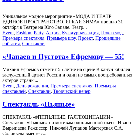
Уникальное модное мероприятие «МОДА И ТЕАТР –
ЕДИНОЕ ПРОСТРАНСТВО. ЯРКАЯ ЗИМА» прошло 31
октября в Театре на Юго-Западе. Театр...
Event
,
Fashion
,
Party
,
Акция
,
Культурная акция
,
Показ мод
,
Премьера спектакля
,
Премьера шоу
,
Проект
,
Прошедшие
события
,
Спектакли
«Чапаев и Пустота» Ефремову — 55!
Михаил Ефремов отметит 55-летие на сцене В канун юбилея
заслуженный артист России и один из самых востребованных
актеров страны...
Event
,
День рождения
,
Премьера спектакля
,
Премьеры
спектаклей
,
Спектакли
,
Творческий вечер
Спектакль «Пьяные»
СПЕКТАКЛЬ «#ПППЬЯНЫЕ. ГАЛЛЮЦИНАЦИИ»
Спектакль: «Пьяные» по мотивам одноименной пьесы Ивана
Вырыпаева Режиссер: Николай Лупанов Мастерская С.А.
Соловьева вместе с...