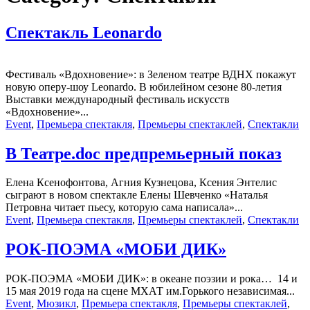
Спектакль Leonardo
Фестиваль «Вдохновение»: в Зеленом театре ВДНХ покажут
новую оперу-шоу Leonardo. В юбилейном сезоне 80-летия
Выставки международный фестиваль искусств
«Вдохновение»...
Event
,
Премьера спектакля
,
Премьеры спектаклей
,
Спектакли
В Театре.doc предпремьерный показ
Елена Ксенофонтова, Агния Кузнецова, Ксения Энтелис
сыграют в новом спектакле Елены Шевченко «Наталья
Петровна читает пьесу, которую сама написала»...
Event
,
Премьера спектакля
,
Премьеры спектаклей
,
Спектакли
РОК-ПОЭМА «МОБИ ДИК»
РОК-ПОЭМА «МОБИ ДИК»: в океане поэзии и рока… 14 и
15 мая 2019 года на сцене МХАТ им.Горького независимая...
Event
,
Мюзикл
,
Премьера спектакля
,
Премьеры спектаклей
,