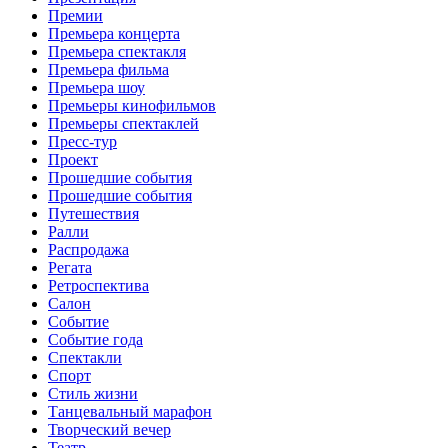
Премии
Премьера концерта
Премьера спектакля
Премьера фильма
Премьера шоу
Премьеры кинофильмов
Премьеры спектаклей
Пресс-тур
Проект
Прошедшие события
Прошедшие события
Путешествия
Ралли
Распродажа
Регата
Ретроспектива
Салон
Событие
Событие года
Спектакли
Спорт
Стиль жизни
Танцевальный марафон
Творческий вечер
Театр