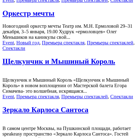
Event
,
Премьера спектакля
,
Премьеры спектаклей
,
Спектакли
Оркестр мечты
Новогодний оркестр мечты Театр им. М.Н. Ермоловой 29–31
декабря, 3–5 января, 19.00 Худрук «ермоловцев» Олег
Меньшиков на каникулы свой...
Event
,
Новый год
,
Премьера спектакля
,
Премьеры спектаклей
,
Спектакли
Щелкунчик и Мышиный Король
Щелкунчик и Мышиный Король «Щелкунчик и Мышиный
Король» в новом воплощении от Мастерской балета Егора
Симачева- это волшебная, искрящаяся...
Event
,
Премьера спектакля
,
Премьеры спектаклей
,
Спектакли
Зеркало Карлоса Сантоса
В самом центре Москвы, на Пушкинской площади, работает
speakeasy пространство «Зеркало Карлоса Сантоса». Гостей