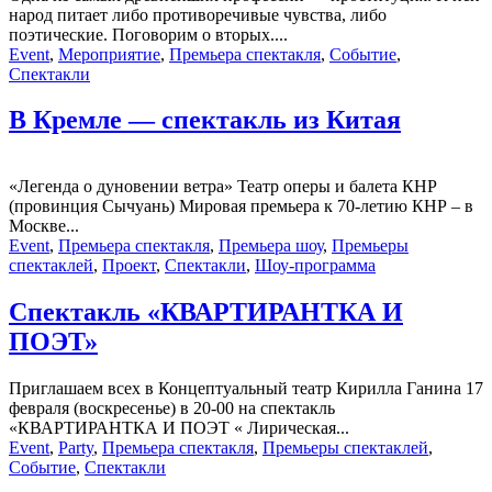
народ питает либо противоречивые чувства, либо
поэтические. Поговорим о вторых....
Event
,
Мероприятие
,
Премьера спектакля
,
Событие
,
Спектакли
В Кремле — спектакль из Китая
«Легенда о дуновении ветра» Театр оперы и балета КНР
(провинция Сычуань) Мировая премьера к 70-летию КНР – в
Москве...
Event
,
Премьера спектакля
,
Премьера шоу
,
Премьеры
спектаклей
,
Проект
,
Спектакли
,
Шоу-программа
Спектакль «КВАРТИРАНТКА И
ПОЭТ»
Приглашаем всех в Концептуальный театр Кирилла Ганина 17
февраля (воскресенье) в 20-00 на спектакль
«КВАРТИРАНТКА И ПОЭТ « Лирическая...
Event
,
Party
,
Премьера спектакля
,
Премьеры спектаклей
,
Событие
,
Спектакли