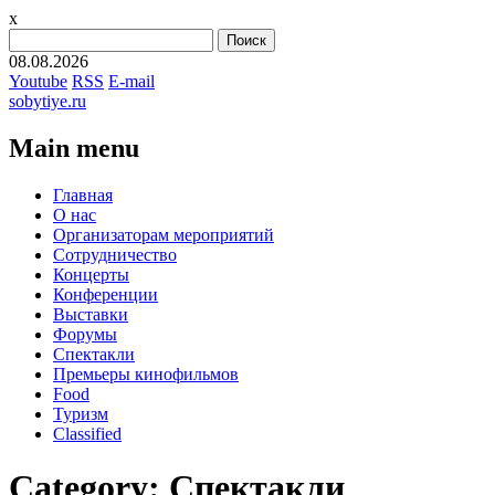
x
Найти:
08.08.2026
Youtube
RSS
E-mail
sobytiye.ru
Main menu
Skip
Главная
to
О нас
content
Организаторам мероприятий
Сотрудничество
Концерты
Конференции
Выставки
Форумы
Спектакли
Премьеры кинофильмов
Food
Туризм
Сlassified
Category:
Спектакли