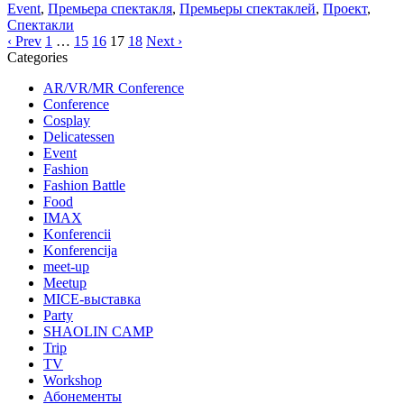
Event
,
Премьера спектакля
,
Премьеры спектаклей
,
Проект
,
Спектакли
‹ Prev
1
…
15
16
17
18
Next ›
Categories
AR/VR/MR Conference
Conference
Cosplay
Delicatessen
Event
Fashion
Fashion Battle
Food
IMAX
Konferencii
Konferencija
meet-up
Meetup
MICE-выставка
Party
SHAOLIN CAMP
Trip
TV
Workshop
Абонементы