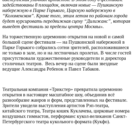
задействованы 8 площадок, включая новые — Пушкинскую
набережную в Парке Горького, Царскую набережную в
“Коломенском”. Кроме того, этим летом по районам города
будет курсировать передвижная сцену “Дилижанс”, которая
выведет фестиваль за пределы центра Москвы».
На торжественную церемонию открытия на новой и самой
большой сцене фестиваля — на Пушкинской набережной в
Парке Горького собрались сотни зрителей, расположившиеся
не только в зале, но и на лестничных пролетах. В числе гостей
присутствовали художественные руководители и директора
столичных театров. Весь вечер на сцене были звездные
ведущие Александра Ребенок и Павел Табаков.
Театральная компания «Трикстер» превратила церемонию
открытия в настоящее масштабное шоу, объединив всё
разнообразие жанров и форм, представленных на фестивале.
Зрители увидели выступления артистов Рэп-театра,
китайского театра, Театра кошек Куклачева, цирковые номера
воздушных гимнастов, перформанс кукол-великанов Санкт-
Петербургского театра кукольного формата (Кукфо).