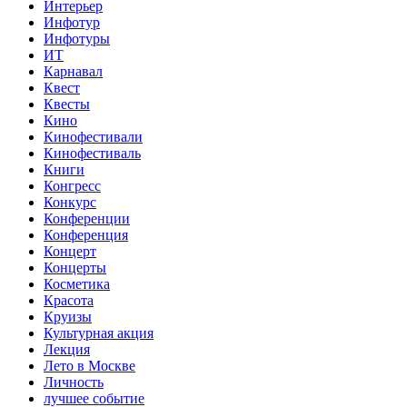
Интерьер
Инфотур
Инфотуры
ИТ
Карнавал
Квест
Квесты
Кино
Кинофестивали
Кинофестиваль
Книги
Конгресс
Конкурс
Конференции
Конференция
Концерт
Концерты
Косметика
Красота
Круизы
Культурная акция
Лекция
Лето в Москве
Личность
лучшее событие