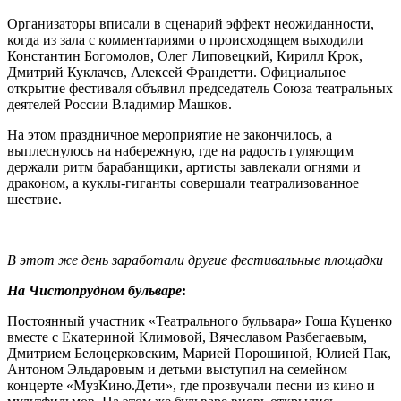
Организаторы вписали в сценарий эффект неожиданности,
когда из зала с комментариями о происходящем выходили
Константин Богомолов, Олег Липовецкий, Кирилл Крок,
Дмитрий Куклачев, Алексей Франдетти. Официальное
открытие фестиваля объявил председатель Союза театральных
деятелей России Владимир Машков.
На этом праздничное мероприятие не закончилось, а
выплеснулось на набережную, где на радость гуляющим
держали ритм барабанщики, артисты завлекали огнями и
драконом, а куклы-гиганты совершали театрализованное
шествие.
В этот же день заработали другие фестивальные площадки
На Чистопрудном бульваре
:
Постоянный участник «Театрального бульвара» Гоша Куценко
вместе с Екатериной Климовой, Вячеславом Разбегаевым,
Дмитрием Белоцерковским, Марией Порошиной, Юлией Пак,
Антоном Эльдаровым и детьми выступил на семейном
концерте «МузКино.Дети», где прозвучали песни из кино и