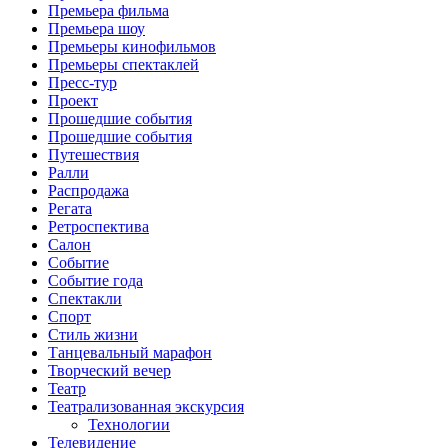
Премьера фильма
Премьера шоу
Премьеры кинофильмов
Премьеры спектаклей
Пресс-тур
Проект
Прошедшие события
Прошедшие события
Путешествия
Ралли
Распродажа
Регата
Ретроспектива
Салон
Событие
Событие года
Спектакли
Спорт
Стиль жизни
Танцевальный марафон
Творческий вечер
Театр
Театрализованная экскурсия
Технологии
Телевидение