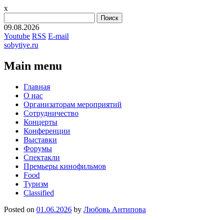
x
Найти:
09.08.2026
Youtube
RSS
E-mail
sobytiye.ru
Main menu
Skip
Главная
to
О нас
content
Организаторам мероприятий
Сотрудничество
Концерты
Конференции
Выставки
Форумы
Спектакли
Премьеры кинофильмов
Food
Туризм
Сlassified
Posted on
01.06.2026
by
Любовь Антипова