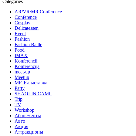
Categories
AR/VR/MR Conference
Conference
Cosplay
Delicatessen
Event
Fashion
Fashion Battle
Food
IMAX
Konferencii
Konferencija
meet-up
Meetup
MICE-выставка
Party
SHAOLIN CAMP
Trip
TV
Workshop
Абонементы
Авто
Акция
Аттракционы