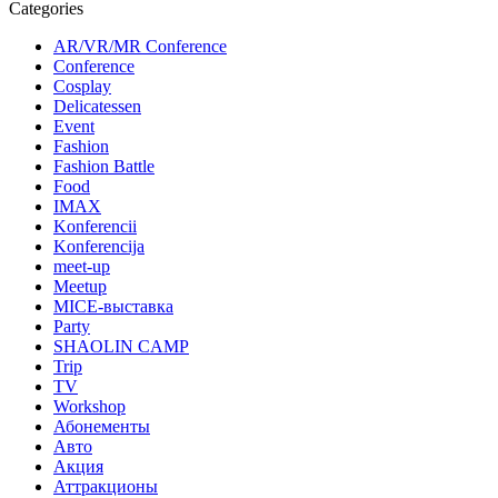
Categories
AR/VR/MR Conference
Conference
Cosplay
Delicatessen
Event
Fashion
Fashion Battle
Food
IMAX
Konferencii
Konferencija
meet-up
Meetup
MICE-выставка
Party
SHAOLIN CAMP
Trip
TV
Workshop
Абонементы
Авто
Акция
Аттракционы