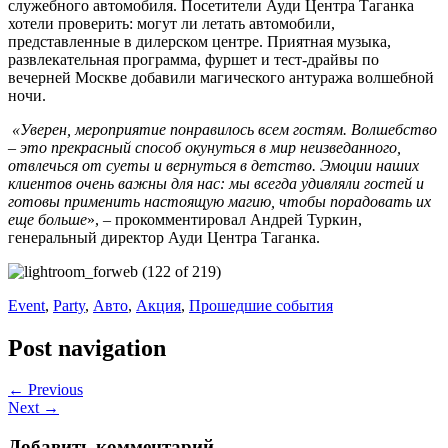
служебного автомобиля. Посетители Ауди Центра Таганка
хотели проверить: могут ли летать автомобили,
представленные в дилерском центре. Приятная музыка,
развлекательная программа, фуршет и тест-драйвы по
вечерней Москве добавили магического антуража волшебной
ночи.
«Уверен,
мероприятие понравилось всем гостям. Волшебство
– это прекрасный способ окунуться в мир неизведанного,
отвлечься от суеты и вернуться в детство. Эмоции наших
клиентов очень важны для нас: мы всегда удивляли гостей и
готовы применить настоящую магию, чтобы порадовать их
еще больше
», – прокомментировал Андрей Туркин,
генеральный директор Ауди Центра Таганка.
Event
,
Party
,
Авто
,
Акция
,
Прошедшие события
Post navigation
← Previous
Next →
Добавить комментарий