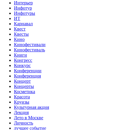
Интерьер
Инфотур
Инфотуры
ИТ
Карнавал
Квест
Квесты
Кино
Кинофестивали
Кинофестиваль
Книги
Конгресс
Конкурс
Конференции
Конференция
Концерт
Концерты
Косметика
Красота
Круизы
Культурная акция
Лекция
Лето в Москве
Личность
лучшее событие