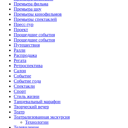
Премьера фильма
Премьера шоу
Премьеры кинофильмов
Премьеры спектаклей
Пресс-тур
Проект
Прошедшие события
Прошедшие события
Путешествия
Ралли
Распродажа
Регата
Ретроспектива
Салон
Событие
Событие года
Спектакли
Спорт
Стиль жизни
Танцевальный марафон
Творческий вечер
Театр
Театрализованная экскурсия
Технологии
Телевидение