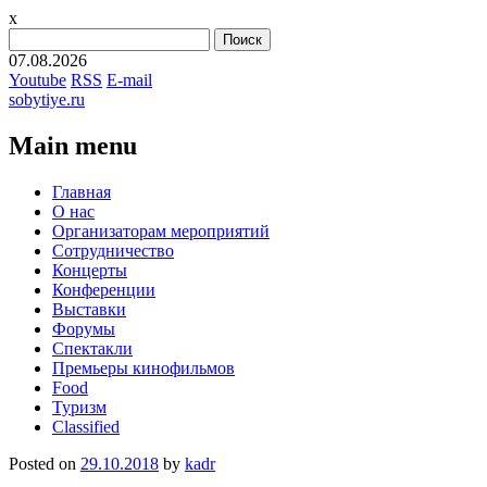
x
Найти:
07.08.2026
Youtube
RSS
E-mail
sobytiye.ru
Main menu
Skip
Главная
to
О нас
content
Организаторам мероприятий
Сотрудничество
Концерты
Конференции
Выставки
Форумы
Спектакли
Премьеры кинофильмов
Food
Туризм
Сlassified
Posted on
29.10.2018
by
kadr