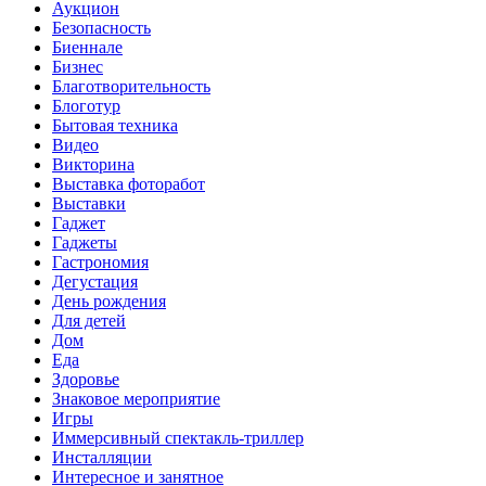
Аукцион
Безопасность
Биеннале
Бизнес
Благотворительность
Блоготур
Бытовая техника
Видео
Викторина
Выставка фоторабот
Выставки
Гаджет
Гаджеты
Гастрономия
Дегустация
День рождения
Для детей
Дом
Еда
Здоровье
Знаковое мероприятие
Игры
Иммерсивный спектакль-триллер
Инсталляции
Интересное и занятное