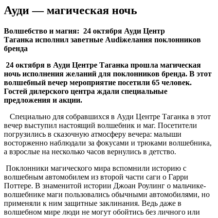
Ауди — магическая ночь
Волшебство и магия:
24 октября Ауди Центр
Таганка исполнил заветные Aud
i
желания поклонников
бренда
24 октября в Ауди Центре Таганка прошла магическая
ночь исполнения желаний для поклонников бренда. В
этот
волшебный вечер мероприятие посетили 65 человек.
Гостей дилерского центра ждали специальные
предложения и акции.
Специально для собравшихся в Ауди Центре Таганка в этот
вечер выступил настоящий волшебник и маг. Посетители
погрузились в сказочную атмосферу вечера: малыши
восторженно наблюдали за фокусами и трюками волшебника,
а взрослые на несколько часов вернулись в детство.
Поклонники магического мира вспомнили историю с
волшебным автомобилем из второй части саги о Гарри
Поттере. В знаменитой истории Джоан Роулинг о мальчике-
волшебнике маги пользовались обычными автомобилями, но
применяли к ним защитные заклинания. Ведь даже в
волшебном мире люди не могут обойтись без личного или