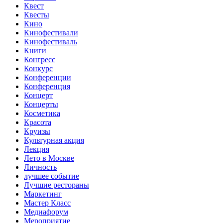
Квест
Квесты
Кино
Кинофестивали
Кинофестиваль
Книги
Конгресс
Конкурс
Конференции
Конференция
Концерт
Концерты
Косметика
Красота
Круизы
Культурная акция
Лекция
Лето в Москве
Личность
лучшее событие
Лучшие рестораны
Маркетинг
Мастер Класс
Медиафорум
Мероприятие