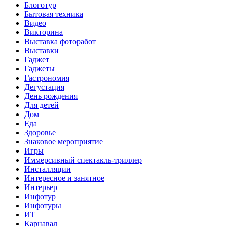
Блоготур
Бытовая техника
Видео
Викторина
Выставка фоторабот
Выставки
Гаджет
Гаджеты
Гастрономия
Дегустация
День рождения
Для детей
Дом
Еда
Здоровье
Знаковое мероприятие
Игры
Иммерсивный спектакль-триллер
Инсталляции
Интересное и занятное
Интерьер
Инфотур
Инфотуры
ИТ
Карнавал