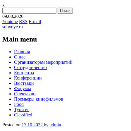
x
Найти:
09.08.2026
Youtube
RSS
E-mail
sobytiye.ru
Main menu
Skip
Главная
to
О нас
content
Организаторам мероприятий
Сотрудничество
Концерты
Конференции
Выставки
Форумы
Спектакли
Премьеры кинофильмов
Food
Туризм
Сlassified
Posted on
17.10.2022
by
admin